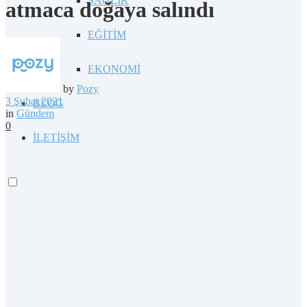
SAĞLIK
atmaca doğaya salındı
EĞİTİM
EKONOMİ
by
Pozy
3 Şubat 2021
BLOG
in
Gündem
0
İLETİŞİM