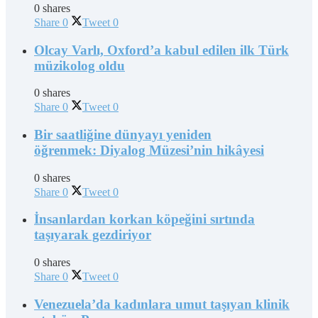
0 shares
Share
0
Tweet
0
Olcay Varlı, Oxford’a kabul edilen ilk Türk
müzikolog oldu
0 shares
Share
0
Tweet
0
Bir saatliğine dünyayı yeniden
öğrenmek: Diyalog Müzesi’nin hikâyesi
0 shares
Share
0
Tweet
0
İnsanlardan korkan köpeğini sırtında
taşıyarak gezdiriyor
0 shares
Share
0
Tweet
0
Venezuela’da kadınlara umut taşıyan klinik