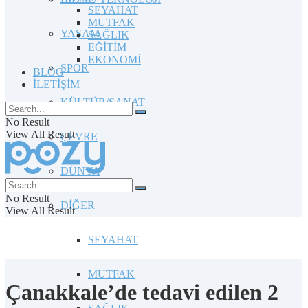
SEYAHAT
MUTFAK
YAŞAM
SAĞLIK
EĞİTİM
EKONOMİ
SPOR
BLOG
İLETİŞİM
KÜLTÜR/SANAT
No Result
View All Result
ÇEVRE
DÜNYA
No Result
DİĞER
View All Result
SEYAHAT
MUTFAK
Çanakkale’de tedavi edilen 2