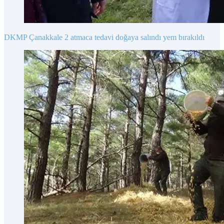
DKMP
Çanakkale
2 atmaca
tedavi
doğaya salındı
yem bırakıldı