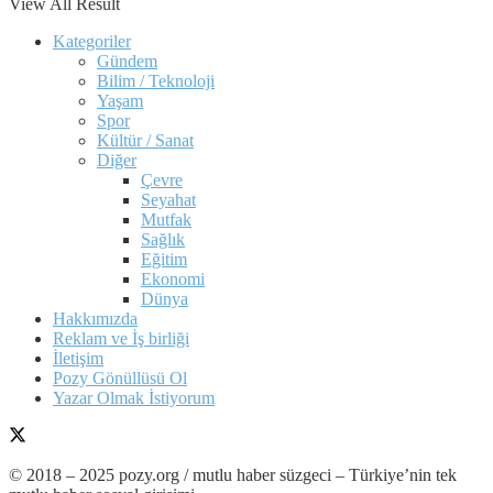
View All Result
Kategoriler
Gündem
Bilim / Teknoloji
Yaşam
Spor
Kültür / Sanat
Diğer
Çevre
Seyahat
Mutfak
Sağlık
Eğitim
Ekonomi
Dünya
Hakkımızda
Reklam ve İş birliği
İletişim
Pozy Gönüllüsü Ol
Yazar Olmak İstiyorum
© 2018 – 2025 pozy.org / mutlu haber süzgeci – Türkiye’nin tek