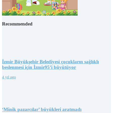
Recommended
İzmir Büyükşehir Belediyesi çocukların sağlıklı
beslenmesi için İzmir95’i büyütüyor
4 yıl ago
‘Minik pazarcılar’ büyükleri aratmadı