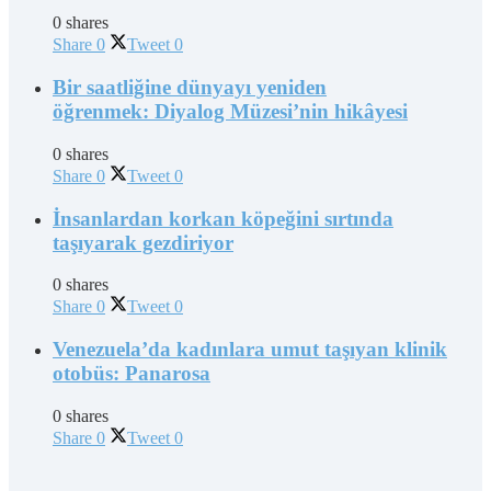
0 shares
Share
0
Tweet
0
Bir saatliğine dünyayı yeniden
öğrenmek: Diyalog Müzesi’nin hikâyesi
0 shares
Share
0
Tweet
0
İnsanlardan korkan köpeğini sırtında
taşıyarak gezdiriyor
0 shares
Share
0
Tweet
0
Venezuela’da kadınlara umut taşıyan klinik
otobüs: Panarosa
0 shares
Share
0
Tweet
0