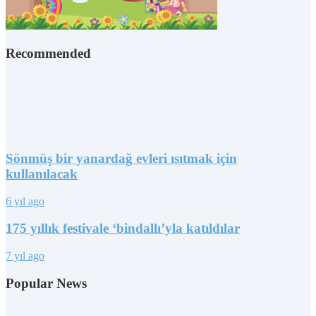
Recommended
Sönmüş bir yanardağ evleri ısıtmak için
kullanılacak
6 yıl ago
175 yıllık festivale ‘bindallı’yla katıldılar
7 yıl ago
Popular News