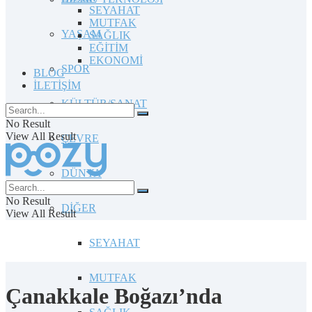
SEYAHAT
MUTFAK
YAŞAM
SAĞLIK
EĞİTİM
EKONOMİ
SPOR
BLOG
İLETİŞİM
KÜLTÜR/SANAT
No Result
View All Result
ÇEVRE
DÜNYA
No Result
DİĞER
View All Result
SEYAHAT
MUTFAK
Çanakkale Boğazı’nda