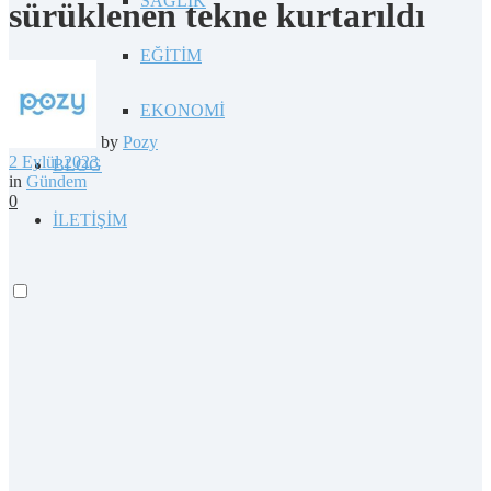
SAĞLIK
sürüklenen tekne kurtarıldı
EĞİTİM
EKONOMİ
by
Pozy
2 Eylül 2023
BLOG
in
Gündem
0
İLETİŞİM