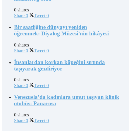
0 shares
Share
0
Tweet
0
Bir saatliğine dünyayı yeniden
öğrenmek: Diyalog Müzesi’nin hikâyesi
0 shares
Share
0
Tweet
0
İnsanlardan korkan köpeğini sırtında
taşıyarak gezdiriyor
0 shares
Share
0
Tweet
0
Venezuela’da kadınlara umut taşıyan klinik
otobüs: Panarosa
0 shares
Share
0
Tweet
0