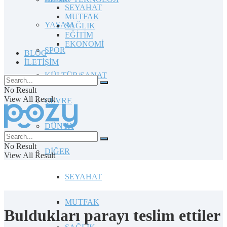
SEYAHAT
MUTFAK
YAŞAM
SAĞLIK
EĞİTİM
EKONOMİ
SPOR
BLOG
İLETİŞİM
KÜLTÜR/SANAT
No Result
View All Result
ÇEVRE
DÜNYA
No Result
DİĞER
View All Result
SEYAHAT
MUTFAK
Buldukları parayı teslim ettiler