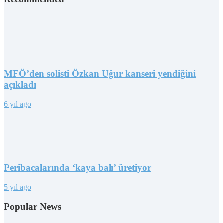
MFÖ’den solisti Özkan Uğur kanseri yendiğini
açıkladı
6 yıl ago
Peribacalarında ‘kaya balı’ üretiyor
5 yıl ago
Popular News