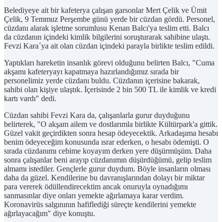
Belediyeye ait bir kafeterya çalışan garsonlar Mert Çelik ve Ümit
Çelik, 9 Temmuz Perşembe günü yerde bir cüzdan gördü. Personel,
cüzdanı alarak işletme sorumlusu Kenan Balcı'ya teslim etti. Balcı
da cüzdanın içindeki kimlik bilgilerini soruşturarak sahibine ulaştı.
Fevzi Kara´ya ait olan cüzdan içindeki parayla birlikte teslim edildi.
Yaptıkları hareketin insanlık görevi olduğunu belirten Balcı, "Cuma
akşamı kafeteryayı kapatmaya hazırlandığımız sırada bir
personelimiz yerde cüzdanı buldu. Cüzdanın içerisine bakarak,
sahibi olan kişiye ulaştık. İçerisinde 2 bin 500 TL ile kimlik ve kredi
kartı vardı" dedi.
Cüzdan sahibi Fevzi Kara da, çalışanlarla gurur duyduğunu
belirterek, "O akşam ailem ve dostlarımla birlikte Kültürpark'a gittik.
Güzel vakit geçirdikten sonra hesap ödeyecektik. Arkadaşıma hesabı
benim ödeyeceğim konusunda ısrar ederken, o hesabı ödemişti. O
sırada cüzdanımı cebime koyayım derken yere düşürmüşüm. Daha
sonra çalışanlar beni arayıp cüzdanımın düşürdüğümü, gelip teslim
almamı istediler. Gençlerle gurur duydum. Böyle insanların olması
daha da güzel. Kendilerine bu davranışlarından dolayı bir miktar
para vererek ödüllendirecektim ancak onuruyla oynadığımı
sanmasınlar diye onları yemekte ağırlamaya karar verdim.
Koronavirüs salgınının hafiflediği süreçte kendilerini yemekte
ağırlayacağım" diye konuştu.