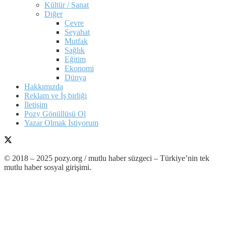
Kültür / Sanat
Diğer
Çevre
Seyahat
Mutfak
Sağlık
Eğitim
Ekonomi
Dünya
Hakkımızda
Reklam ve İş birliği
İletişim
Pozy Gönüllüsü Ol
Yazar Olmak İstiyorum
© 2018 – 2025 pozy.org / mutlu haber süzgeci – Türkiye’nin tek
mutlu haber sosyal girişimi.