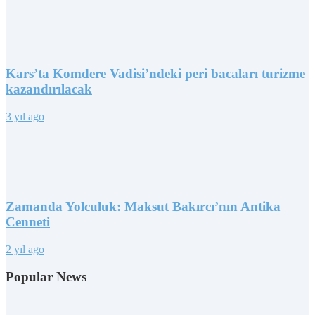
Kars’ta Komdere Vadisi’ndeki peri bacaları turizme
kazandırılacak
3 yıl ago
Zamanda Yolculuk: Maksut Bakırcı’nın Antika
Cenneti
2 yıl ago
Popular News