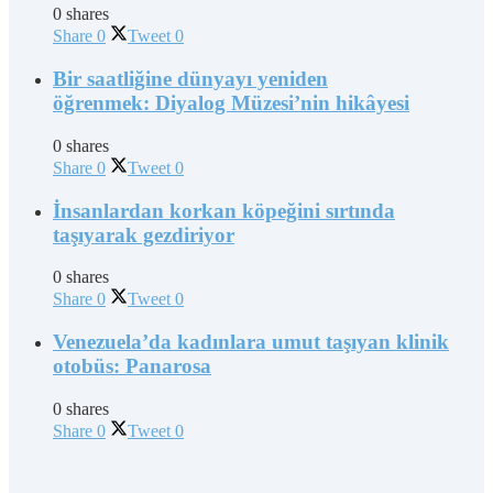
0 shares
Share
0
Tweet
0
Bir saatliğine dünyayı yeniden
öğrenmek: Diyalog Müzesi’nin hikâyesi
0 shares
Share
0
Tweet
0
İnsanlardan korkan köpeğini sırtında
taşıyarak gezdiriyor
0 shares
Share
0
Tweet
0
Venezuela’da kadınlara umut taşıyan klinik
otobüs: Panarosa
0 shares
Share
0
Tweet
0