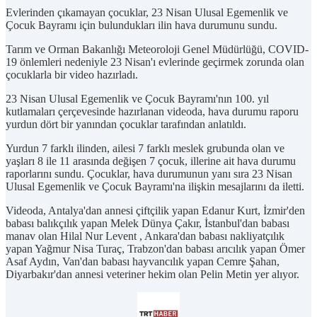
Evlerinden çıkamayan çocuklar, 23 Nisan Ulusal Egemenlik ve
Çocuk Bayramı için bulundukları ilin hava durumunu sundu.
Tarım ve Orman Bakanlığı Meteoroloji Genel Müdürlüğü, COVID-
19 önlemleri nedeniyle 23 Nisan'ı evlerinde geçirmek zorunda olan
çocuklarla bir video hazırladı.
23 Nisan Ulusal Egemenlik ve Çocuk Bayramı'nın 100. yıl
kutlamaları çerçevesinde hazırlanan videoda, hava durumu raporu
yurdun dört bir yanından çocuklar tarafından anlatıldı.
Yurdun 7 farklı ilinden, ailesi 7 farklı meslek grubunda olan ve
yaşları 8 ile 11 arasında değişen 7 çocuk, illerine ait hava durumu
raporlarını sundu. Çocuklar, hava durumunun yanı sıra 23 Nisan
Ulusal Egemenlik ve Çocuk Bayramı'na ilişkin mesajlarını da iletti.
Videoda, Antalya'dan annesi çiftçilik yapan Edanur Kurt, İzmir'den
babası balıkçılık yapan Melek Dünya Çakır, İstanbul'dan babası
manav olan Hilal Nur Levent , Ankara'dan babası nakliyatçılık
yapan Yağmur Nisa Turaç, Trabzon'dan babası arıcılık yapan Ömer
Asaf Aydın, Van'dan babası hayvancılık yapan Cemre Şahan,
Diyarbakır'dan annesi veteriner hekim olan Pelin Metin yer alıyor.