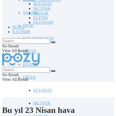
SEYAHAT
MUTFAK
YAŞAM
SAĞLIK
EĞİTİM
EKONOMİ
SPOR
BLOG
İLETİŞİM
KÜLTÜR/SANAT
No Result
View All Result
ÇEVRE
DÜNYA
No Result
DİĞER
View All Result
SEYAHAT
MUTFAK
Bu yıl 23 Nisan hava