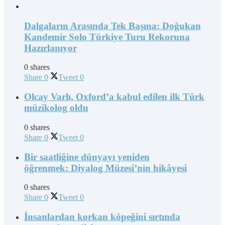
Dalgaların Arasında Tek Başına: Doğukan
Kandemir Solo Türkiye Turu Rekoruna
Hazırlanıyor
0 shares
Share
0
Tweet
0
Olcay Varlı, Oxford’a kabul edilen ilk Türk
müzikolog oldu
0 shares
Share
0
Tweet
0
Bir saatliğine dünyayı yeniden
öğrenmek: Diyalog Müzesi’nin hikâyesi
0 shares
Share
0
Tweet
0
İnsanlardan korkan köpeğini sırtında