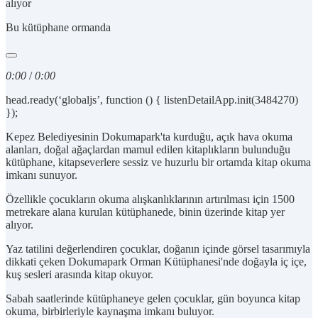
alıyor
Bu kütüphane ormanda
0:00
/
0:00
head.ready(‘globaljs’, function () { listenDetailApp.init(3484270)
});
Kepez Belediyesinin Dokumapark'ta kurduğu, açık hava okuma
alanları, doğal ağaçlardan mamul edilen kitaplıkların bulunduğu
kütüphane, kitapseverlere sessiz ve huzurlu bir ortamda kitap okuma
imkanı sunuyor.
Özellikle çocukların okuma alışkanlıklarının artırılması için 1500
metrekare alana kurulan kütüphanede, binin üzerinde kitap yer
alıyor.
Yaz tatilini değerlendiren çocuklar, doğanın içinde görsel tasarımıyla
dikkati çeken Dokumapark Orman Kütüphanesi'nde doğayla iç içe,
kuş sesleri arasında kitap okuyor.
Sabah saatlerinde kütüphaneye gelen çocuklar, gün boyunca kitap
okuma, birbirleriyle kaynaşma imkanı buluyor.