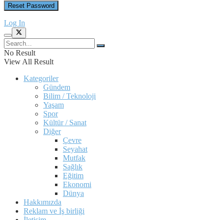
Log In
No Result
View All Result
Kategoriler
Gündem
Bilim / Teknoloji
Yaşam
Spor
Kültür / Sanat
Diğer
Çevre
Seyahat
Mutfak
Sağlık
Eğitim
Ekonomi
Dünya
Hakkımızda
Reklam ve İş birliği
İletişim