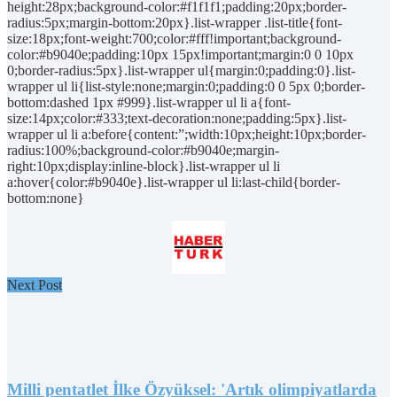
height:28px;background-color:#f1f1f1;padding:20px;border-
radius:5px;margin-bottom:20px}.list-wrapper .list-title{font-
size:18px;font-weight:700;color:#fff!important;background-
color:#b9040e;padding:10px 15px!important;margin:0 0 10px
0;border-radius:5px}.list-wrapper ul{margin:0;padding:0}.list-
wrapper ul li{list-style:none;margin:0;padding:0 0 5px 0;border-
bottom:dashed 1px #999}.list-wrapper ul li a{font-
size:14px;color:#333;text-decoration:none;padding:5px}.list-
wrapper ul li a:before{content:”;width:10px;height:10px;border-
radius:100%;background-color:#b9040e;margin-
right:10px;display:inline-block}.list-wrapper ul li
a:hover{color:#b9040e}.list-wrapper ul li:last-child{border-
bottom:none}
Next Post
Milli pentatlet İlke Özyüksel: 'Artık olimpiyatlarda