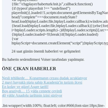
{file:”/cbgplayer/haberturk/init.js”,callback:function()
{if (typeof playerInit !== “undefined”)
playerInit()},loaded:!1,scripts:document.getElementsByTagNam
head)”complete”===document.readyState?
head.load(htplayLoader.file,htplayLoader.callback):window.add
{head.load(htplayLoader.file,htplayLoader.callback)});else{for
i=htplayLoader.scripts.length;i–;)if(htplayLoader.scripts[i].src=
{htplayLoader.loaded=!0;break}if(!htplayLoader.loaded)
{var
htplayScript=document.createElement(“script”);htplayScript.typ
24 saat günün önemli haberleri ve gelişmeleri
Bu haberin seslendirmesi Voiser tarafından yapılmıştır.
ÖNE ÇIKAN HABERLER
Nesli tehlikede… Koparmanın cezası dudak uçuklatıyor
2 mavi bayraklı plaja sahip Karadeniz'in turizm ilçesi
En kolay ve güzel Aşure tarifi!
Boş araziydi… 15 yılda cennete çevirdi
40 yıldır Anadolu tarihinin izini sürüyor
.list-wrapper{width:100%; float:left; color:#666;font-size:18px;line-