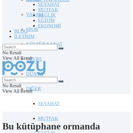
SEYAHAT
MUTFAK
YAŞAM
SAĞLIK
EĞİTİM
EKONOMİ
SPOR
BLOG
İLETİŞİM
KÜLTÜR/SANAT
No Result
View All Result
ÇEVRE
DÜNYA
No Result
DİĞER
View All Result
SEYAHAT
MUTFAK
Bu kütüphane ormanda