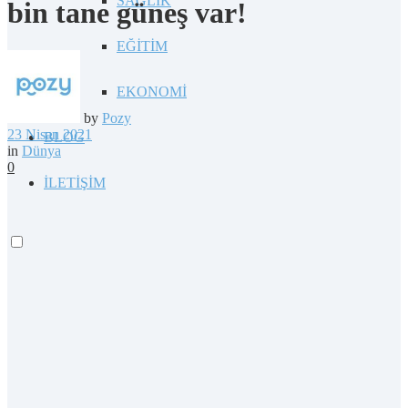
SAĞLIK
bin tane güneş var!
EĞİTİM
EKONOMİ
by
Pozy
23 Nisan 2021
BLOG
in
Dünya
0
İLETİŞİM