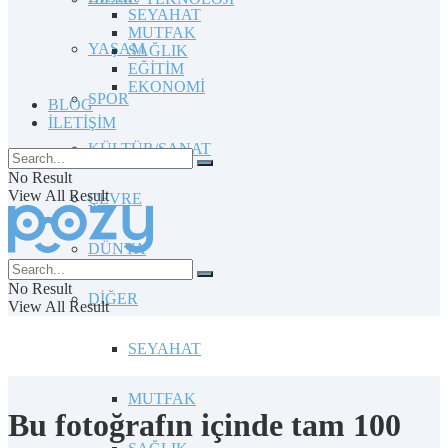
SEYAHAT
MUTFAK
YAŞAM
SAĞLIK
EĞİTİM
EKONOMİ
SPOR
BLOG
İLETİŞİM
KÜLTÜR/SANAT
No Result
View All Result
ÇEVRE
DÜNYA
No Result
DİĞER
View All Result
SEYAHAT
MUTFAK
Bu fotoğrafın içinde tam 100