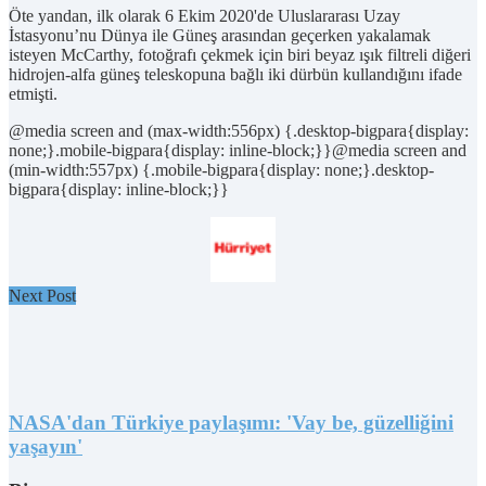
Öte yandan, ilk olarak 6 Ekim 2020'de Uluslararası Uzay
İstasyonu’nu Dünya ile Güneş arasından geçerken yakalamak
isteyen McCarthy, fotoğrafı çekmek için biri beyaz ışık filtreli diğeri
hidrojen-alfa güneş teleskopuna bağlı iki dürbün kullandığını ifade
etmişti.
@media screen and (max-width:556px) {.desktop-bigpara{display:
none;}.mobile-bigpara{display: inline-block;}}@media screen and
(min-width:557px) {.mobile-bigpara{display: none;}.desktop-
bigpara{display: inline-block;}}
Next Post
NASA'dan Türkiye paylaşımı: 'Vay be, güzelliğini
yaşayın'