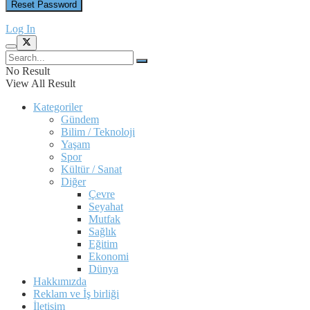
Log In
No Result
View All Result
Kategoriler
Gündem
Bilim / Teknoloji
Yaşam
Spor
Kültür / Sanat
Diğer
Çevre
Seyahat
Mutfak
Sağlık
Eğitim
Ekonomi
Dünya
Hakkımızda
Reklam ve İş birliği
İletişim