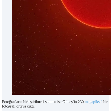
Fotoğrafların birleştirilmesi sonucu ise Güneş’in 230
megapiksel
bir
fotoğrafı ortaya çıktı.