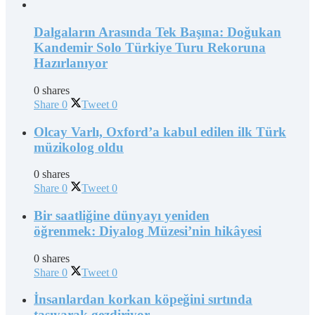
Dalgaların Arasında Tek Başına: Doğukan
Kandemir Solo Türkiye Turu Rekoruna
Hazırlanıyor
0 shares
Share
0
Tweet
0
Olcay Varlı, Oxford’a kabul edilen ilk Türk
müzikolog oldu
0 shares
Share
0
Tweet
0
Bir saatliğine dünyayı yeniden
öğrenmek: Diyalog Müzesi’nin hikâyesi
0 shares
Share
0
Tweet
0
İnsanlardan korkan köpeğini sırtında
taşıyarak gezdiriyor