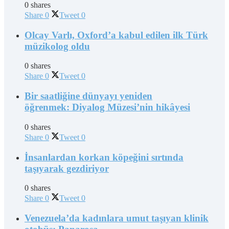
0 shares
Share
0
Tweet
0
Olcay Varlı, Oxford’a kabul edilen ilk Türk
müzikolog oldu
0 shares
Share
0
Tweet
0
Bir saatliğine dünyayı yeniden
öğrenmek: Diyalog Müzesi’nin hikâyesi
0 shares
Share
0
Tweet
0
İnsanlardan korkan köpeğini sırtında
taşıyarak gezdiriyor
0 shares
Share
0
Tweet
0
Venezuela’da kadınlara umut taşıyan klinik