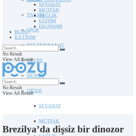
SEYAHAT
MUTFAK
YAŞAM
SAĞLIK
EĞİTİM
EKONOMİ
SPOR
BLOG
İLETİŞİM
KÜLTÜR/SANAT
No Result
View All Result
ÇEVRE
DÜNYA
No Result
DİĞER
View All Result
SEYAHAT
MUTFAK
Brezilya’da dişsiz bir dinozor