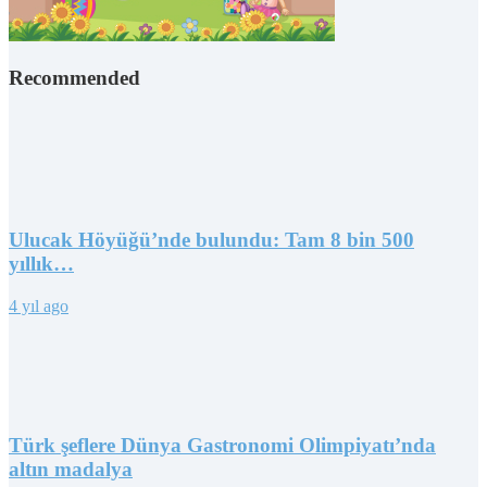
Recommended
Ulucak Höyüğü’nde bulundu: Tam 8 bin 500
yıllık…
4 yıl ago
Türk şeflere Dünya Gastronomi Olimpiyatı’nda
altın madalya