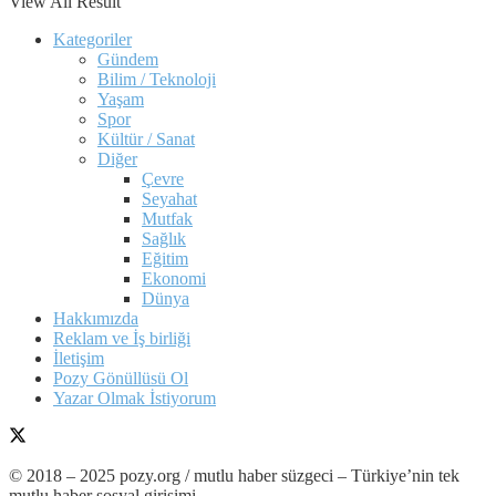
View All Result
Kategoriler
Gündem
Bilim / Teknoloji
Yaşam
Spor
Kültür / Sanat
Diğer
Çevre
Seyahat
Mutfak
Sağlık
Eğitim
Ekonomi
Dünya
Hakkımızda
Reklam ve İş birliği
İletişim
Pozy Gönüllüsü Ol
Yazar Olmak İstiyorum
© 2018 – 2025 pozy.org / mutlu haber süzgeci – Türkiye’nin tek
mutlu haber sosyal girişimi.