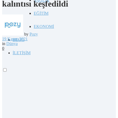
SAĞLIK
kalıntısı keşfedildi
EĞİTİM
EKONOMİ
by
Pozy
19 Kasım 2021
BLOG
in
Dünya
0
İLETİŞİM