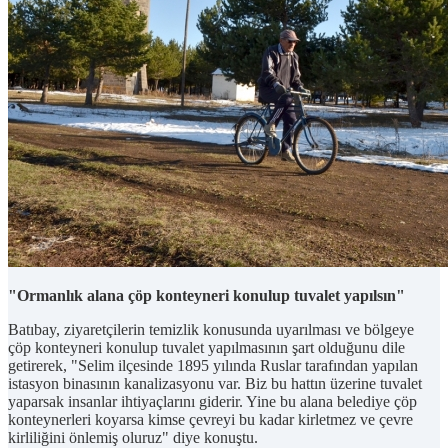
"Ormanlık alana çöp konteyneri konulup tuvalet yapılsın"
Batıbay, ziyaretçilerin temizlik konusunda uyarılması ve bölgeye
çöp konteyneri konulup tuvalet yapılmasının şart olduğunu dile
getirerek, "Selim ilçesinde 1895 yılında Ruslar tarafından yapılan
istasyon binasının kanalizasyonu var. Biz bu hattın üzerine tuvalet
yaparsak insanlar ihtiyaçlarını giderir. Yine bu alana belediye çöp
konteynerleri koyarsa kimse çevreyi bu kadar kirletmez ve çevre
kirliliğini önlemiş oluruz" diye konuştu.