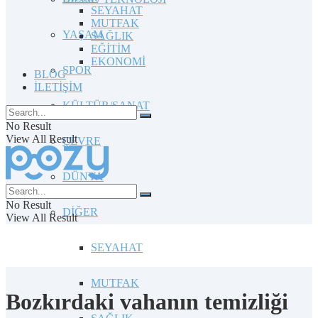
SEYAHAT
MUTFAK
YAŞAM
SAĞLIK
EĞİTİM
EKONOMİ
SPOR
BLOG
İLETİŞİM
KÜLTÜR/SANAT
No Result
View All Result
ÇEVRE
DÜNYA
No Result
DİĞER
View All Result
SEYAHAT
MUTFAK
Bozkırdaki vahanın temizliği