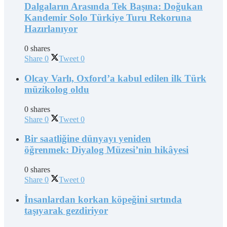
Dalgaların Arasında Tek Başına: Doğukan
Kandemir Solo Türkiye Turu Rekoruna
Hazırlanıyor
0 shares
Share
0
Tweet
0
Olcay Varlı, Oxford’a kabul edilen ilk Türk
müzikolog oldu
0 shares
Share
0
Tweet
0
Bir saatliğine dünyayı yeniden
öğrenmek: Diyalog Müzesi’nin hikâyesi
0 shares
Share
0
Tweet
0
İnsanlardan korkan köpeğini sırtında
taşıyarak gezdiriyor