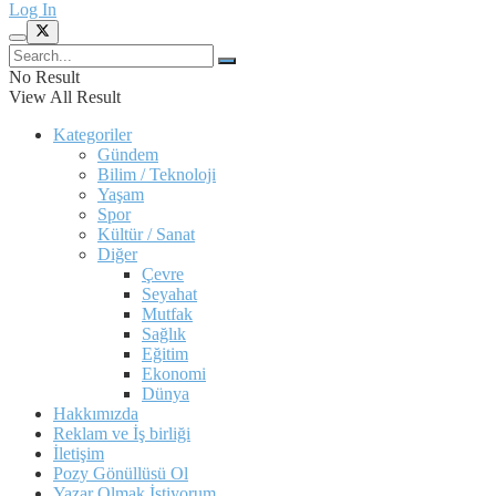
Log In
No Result
View All Result
Kategoriler
Gündem
Bilim / Teknoloji
Yaşam
Spor
Kültür / Sanat
Diğer
Çevre
Seyahat
Mutfak
Sağlık
Eğitim
Ekonomi
Dünya
Hakkımızda
Reklam ve İş birliği
İletişim
Pozy Gönüllüsü Ol
Yazar Olmak İstiyorum