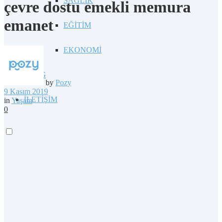
SAĞLIK
çevre dostu emekli memura
emanet
EĞİTİM
EKONOMİ
BLOG
by
Pozy
9 Kasım 2019
İLETİŞİM
in
Yaşam
0