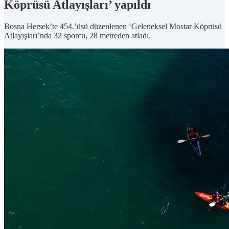
Köprüsü Atlayışları’ yapıldı
Bosna Hersek’te 454.’üsü düzenlenen ‘Geleneksel Mostar Köprüsü
Atlayışları’nda 32 sporcu, 28 metreden atladı.