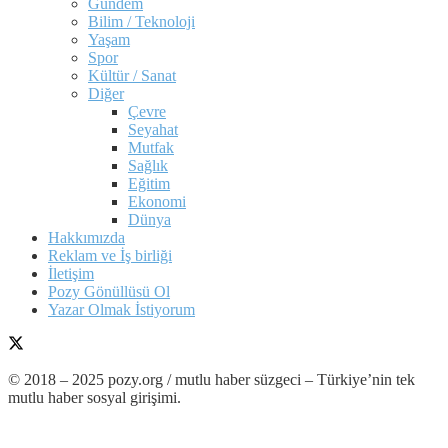
Gündem
Bilim / Teknoloji
Yaşam
Spor
Kültür / Sanat
Diğer
Çevre
Seyahat
Mutfak
Sağlık
Eğitim
Ekonomi
Dünya
Hakkımızda
Reklam ve İş birliği
İletişim
Pozy Gönüllüsü Ol
Yazar Olmak İstiyorum
© 2018 – 2025 pozy.org / mutlu haber süzgeci – Türkiye’nin tek
mutlu haber sosyal girişimi.