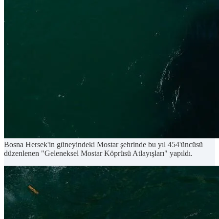
Bosna Hersek'in güneyindeki Mostar şehrinde bu yıl 454'üncüsü
düzenlenen "Geleneksel Mostar Köprüsü Atlayışları" yapıldı.