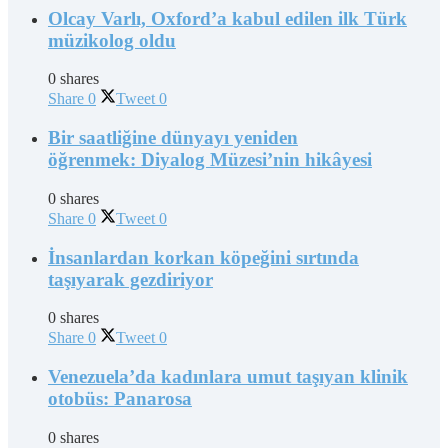
Olcay Varlı, Oxford’a kabul edilen ilk Türk
müzikolog oldu
0 shares
Share
0
Tweet
0
Bir saatliğine dünyayı yeniden
öğrenmek: Diyalog Müzesi’nin hikâyesi
0 shares
Share
0
Tweet
0
İnsanlardan korkan köpeğini sırtında
taşıyarak gezdiriyor
0 shares
Share
0
Tweet
0
Venezuela’da kadınlara umut taşıyan klinik
otobüs: Panarosa
0 shares