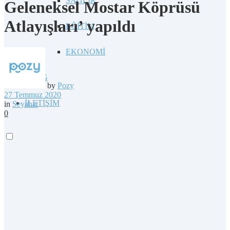
SAĞLIK
Geleneksel Mostar Köprüsü
Atlayışları’ yapıldı
EĞİTİM
EKONOMİ
BLOG
by
Pozy
27 Temmuz 2020
İLETİŞİM
in
Seyahat
0