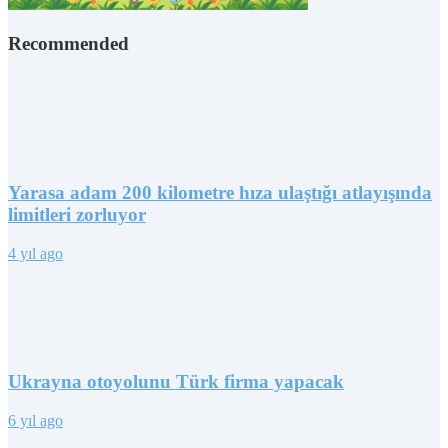
Recommended
Yarasa adam 200 kilometre hıza ulaştığı atlayışında
limitleri zorluyor
4 yıl ago
Ukrayna otoyolunu Türk firma yapacak
6 yıl ago