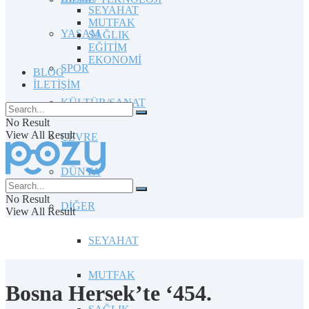
SEYAHAT
MUTFAK
YAŞAM
SAĞLIK
EĞİTİM
EKONOMİ
SPOR
BLOG
İLETİŞİM
KÜLTÜR/SANAT
No Result
View All Result
ÇEVRE
DÜNYA
No Result
DİĞER
View All Result
SEYAHAT
MUTFAK
Bosna Hersek’te ‘454.