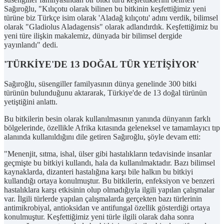
Sağıroğlu, "Kılıçotu olarak bilinen bu bitkinin keşfettiğimiz yeni
türüne biz Türkçe isim olarak 'Aladağ kılıçotu' adını verdik, bilimsel
olarak "Gladiolus Aladagensis" olarak adlandırdık. Keşfettiğimiz bu
yeni türe ilişkin makalemiz, dünyada bir bilimsel dergide
yayınlandı" dedi.
'TÜRKİYE'DE 13 DOĞAL TÜR YETİŞİYOR'
Sağıroğlu, süsengiller familyasının dünya genelinde 300 bitki
türünün bulunduğunu aktararak, Türkiye'de de 13 doğal türünün
yetiştiğini anlattı.
Bu bitkilerin besin olarak kullanılmasının yanında dünyanın farklı
bölgelerinde, özellikle Afrika kıtasında geleneksel ve tamamlayıcı tıp
alanında kullanıldığını dile getiren Sağıroğlu, şöyle devam etti:
"Menenjit, sıtma, ishal, ülser gibi hastalıkların tedavisinde insanlar
geçmişte bu bitkiyi kullandı, hala da kullanılmaktadır. Bazı bilimsel
kaynaklarda, dizanteri hastalığına karşı bile halkın bu bitkiyi
kullandığı ortaya konulmuştur. Bu bitkilerin, enfeksiyon ve benzeri
hastalıklara karşı etkisinin olup olmadığıyla ilgili yapılan çalışmalar
var. İlgili türlerde yapılan çalışmalarda gerçekten bazı türlerinin
antimikrobiyal, antioksidan ve antifungal özellik gösterdiği ortaya
konulmuştur. Keşfettiğimiz yeni türle ilgili olarak daha sonra