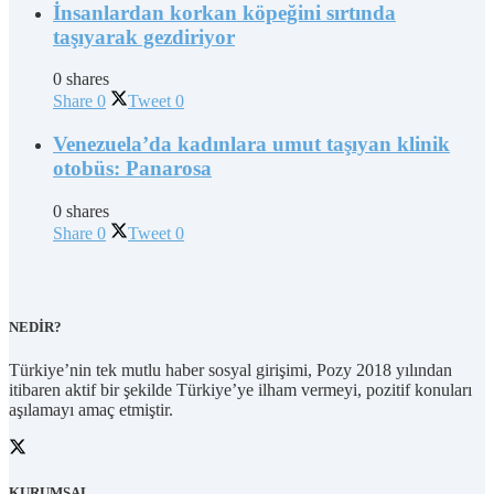
İnsanlardan korkan köpeğini sırtında
taşıyarak gezdiriyor
0 shares
Share
0
Tweet
0
Venezuela’da kadınlara umut taşıyan klinik
otobüs: Panarosa
0 shares
Share
0
Tweet
0
NEDİR?
Türkiye’nin tek mutlu haber sosyal girişimi, Pozy 2018 yılından
itibaren aktif bir şekilde Türkiye’ye ilham vermeyi, pozitif konuları
aşılamayı amaç etmiştir.
KURUMSAL