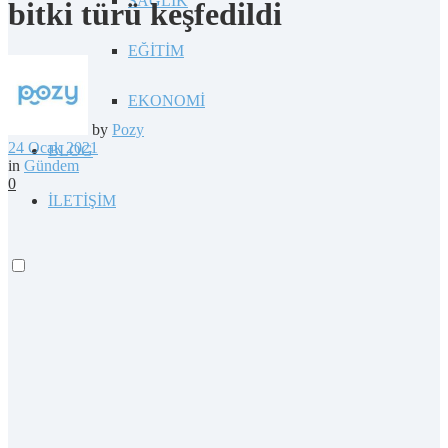
SAĞLIK
bitki türü keşfedildi
EĞİTİM
EKONOMİ
by
Pozy
24 Ocak 2021
BLOG
in
Gündem
0
İLETİŞİM