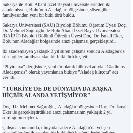
Sakarya ile Bolu Abant İzzet Baysal üniversitelerinden iki
akademisyen, Bolu’nun Aladağlar bölgesinde, süsengiller
familyasından yeni bir bitki türü buldu.
Sakarya Üniversitesi (SAÜ) Biyoloji Bölümü Öğretim Üyesi Doç.
Dr. Mehmet Sağıroğlu ile Bolu Abant İzzet Baysal Üniversitesi
(BAİBÜ) Biyoloji Bölümü Öğretim Üyesi Doç. Dr. İsmail Eker,
Bolu'nun Aladağlar bölgesinde arazi çalışması gerçekleştirdi.
İki akademisyen yaklaşık 2 yıl süren çalışma sonucu Aladağlar'da
süsengiller familyasından bir bitki türü keşfetti.
"Phytotaxa" dergisinde, yeni tür olarak bilimsel adıyla "Gladiolus
Aladagensis" olarak yayımlanan bitkiye "Aladağ kılıçotu" adı
verildi.
"TÜRKİYE'DE DE DÜNYADA DA BAŞKA
HİÇBİR ALANDA YETİŞMİYOR"
Doç. Dr. Mehmet Sağıroğlu, Aladağlar bölgesinde Doç. Dr. İsmail
Eker ile gerçekleştirdikleri arazi çalışmasının yaklaşık 2 yıl
sürdüğünü söyledi.
Çalışma sonucunda, dünyada sadece Aladağlar'da yetişen
süsengiller familyasından bir bitki türü keşfettiklerini belirten