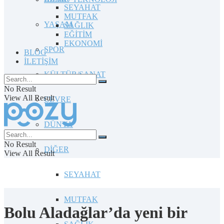
SEYAHAT
MUTFAK
YAŞAM
SAĞLIK
EĞİTİM
EKONOMİ
SPOR
BLOG
İLETİŞİM
KÜLTÜR/SANAT
No Result
View All Result
ÇEVRE
DÜNYA
No Result
DİĞER
View All Result
SEYAHAT
MUTFAK
Bolu Aladağlar’da yeni bir