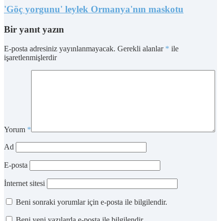
'Göç yorgunu' leylek Ormanya'nın maskotu
Bir yanıt yazın
E-posta adresiniz yayınlanmayacak.
Gerekli alanlar
*
ile
işaretlenmişlerdir
Yorum
*
Ad
E-posta
İnternet sitesi
Beni sonraki yorumlar için e-posta ile bilgilendir.
Beni yeni yazılarda e-posta ile bilgilendir.