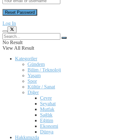
Log In
No Result
View All Result
Kategoriler
Gündem
Bilim / Teknoloji
Yaşam
Spor
Kültür / Sanat
Diğer
Çevre
Seyahat
Mutfak
Sağlık
Eğitim
Ekonomi
Dünya
Hakkımızda