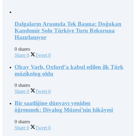
Dalgaların Arasında Tek Başına: Doğukan
Kandemir Solo Türkiye Turu Rekoruna
Hazırlanıyor
0 shares
Share
0
Tweet
0
Olcay Varlı, Oxford’a kabul edilen ilk Türk
müzikolog oldu
0 shares
Share
0
Tweet
0
Bir saatliğine dünyayı yeniden
öğrenmek: Diyalog Müzesi’nin hikâyesi
0 shares
Share
0
Tweet
0