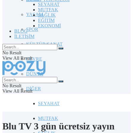
SEYAHAT
MUTFAK
YAŞAM
SAĞLIK
EĞİTİM
EKONOMİ
SPOR
BLOG
İLETİŞİM
KÜLTÜR/SANAT
No Result
View All Result
ÇEVRE
DÜNYA
No Result
DİĞER
View All Result
SEYAHAT
MUTFAK
Blu TV 3 gün ücretsiz yayın