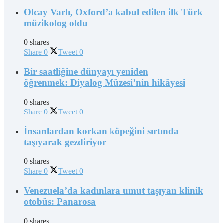
Olcay Varlı, Oxford’a kabul edilen ilk Türk
müzikolog oldu
0 shares
Share
0
Tweet
0
Bir saatliğine dünyayı yeniden
öğrenmek: Diyalog Müzesi’nin hikâyesi
0 shares
Share
0
Tweet
0
İnsanlardan korkan köpeğini sırtında
taşıyarak gezdiriyor
0 shares
Share
0
Tweet
0
Venezuela’da kadınlara umut taşıyan klinik
otobüs: Panarosa
0 shares