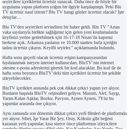
seyircilere içeriklerini ücretsiz sunacak. Daha önce de böyle bir
uygulama yapan platform yoğun bir ilgiyle karşılaşmıştı. Peki Blu
TV ücretsiz nasıl izlenir? Blu TV hangi günler ücretsiz olacak? İşte
detaylar…
Blu TV'den seyircileri sevindiren bir haber geldi. Blu TV "Artan
vaka sayılarıyla birlikte sağlığımız için gelen yeni kısıtlamalarda
keyfinizi yerine getirebilmek için 16-17-18 Nisan’da kapımız
herkese açık. Arkanıza yaslanın ve 10.000 saatten fazla içeriğin
tadını ücretsiz çıkarın. Keyifli seyirler." açıklamsında bulundu.
Hafta sonu geçerli olacak ücretsiz erişim kampanyasından
faydalanmak isteyen internet kullanıcıları, BluTV’nin internet
sitesine e-posta adreslerini girerek bir kod alacaklar. Bu kod ile de
hafta sonu boyunca BluTV’deki tüm içerikleri ücretsiz bir şekilde
izleyebilecekler.
BluTV içerikleri arasında pek çok dikkat çekici yapım yer alıyor.
Bunların başında BluTV orijinalleri geliyor. Masum, Alef, Saygı,
Yarım Kalan Aşklar, Bozkır, Pavyon, Aynen Aynen, 7Yüz bu
yapımlar arasında öne çıkıyor.
Aynı zamanda son dönemin dikkat çekici yerli filmleri de platformda
yer alıyor. Sibel, İşe Yarar Bir Şey, Oray, Köksüz gibi beğeni
kazanan yerli yapımlar, kısa sürece önce platformun izleyicilere
sunduğu filmler arasına dâhil oldu. Kız Kardeşler, Ana Yurdu, Toz