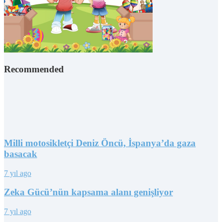
Recommended
Milli motosikletçi Deniz Öncü, İspanya’da gaza
basacak
7 yıl ago
Zeka Gücü’nün kapsama alanı genişliyor
7 yıl ago