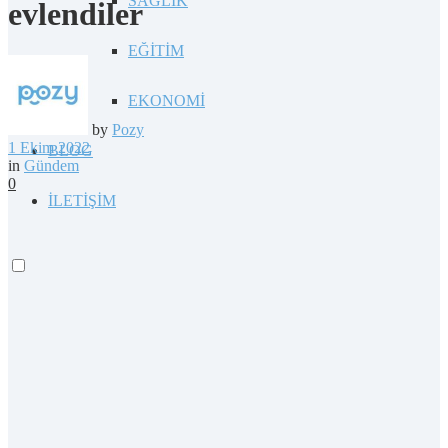
SAĞLIK
evlendiler
EĞİTİM
EKONOMİ
by
Pozy
1 Ekim 2022
BLOG
in
Gündem
0
İLETİŞİM