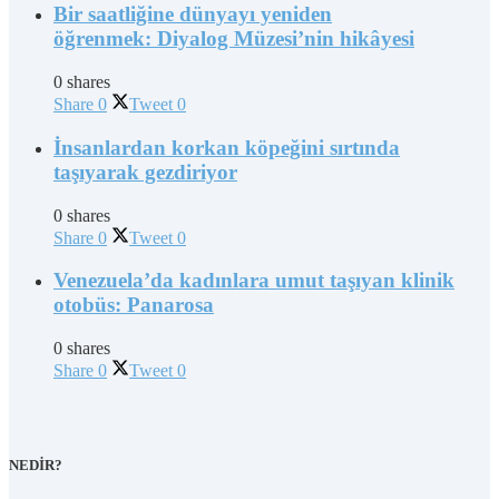
Bir saatliğine dünyayı yeniden
öğrenmek: Diyalog Müzesi’nin hikâyesi
0 shares
Share
0
Tweet
0
İnsanlardan korkan köpeğini sırtında
taşıyarak gezdiriyor
0 shares
Share
0
Tweet
0
Venezuela’da kadınlara umut taşıyan klinik
otobüs: Panarosa
0 shares
Share
0
Tweet
0
NEDİR?