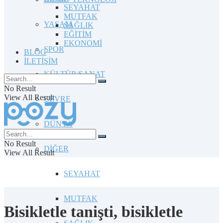
SEYAHAT
MUTFAK
YAŞAM
SAĞLIK
EĞİTİM
EKONOMİ
SPOR
BLOG
İLETİŞİM
KÜLTÜR/SANAT
No Result
View All Result
ÇEVRE
DÜNYA
No Result
DİĞER
View All Result
SEYAHAT
MUTFAK
Bisikletle tanişti, bisikletle