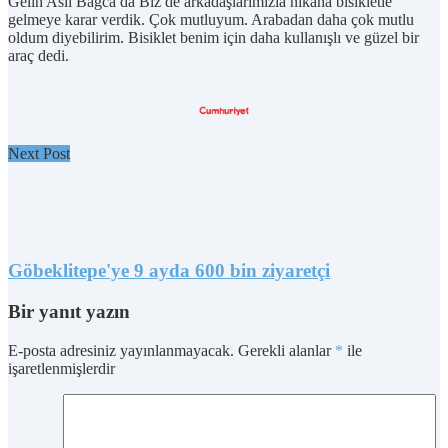
Gelin Aslı Bağca da Biz de arkadaşlarımızla nikaha bisikletle
gelmeye karar verdik. Çok mutluyum. Arabadan daha çok mutlu
oldum diyebilirim. Bisiklet benim için daha kullanışlı ve güzel bir
araç dedi.
Next Post
Göbeklitepe'ye 9 ayda 600 bin ziyaretçi
Bir yanıt yazın
E-posta adresiniz yayınlanmayacak.
Gerekli alanlar
*
ile
işaretlenmişlerdir