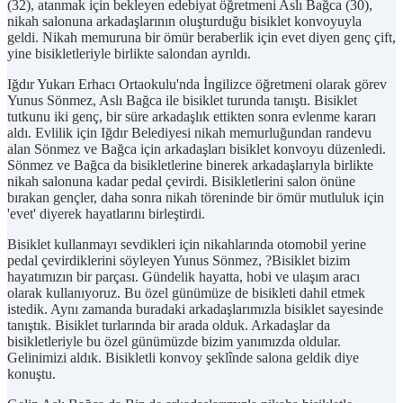
(32), atanmak için bekleyen edebiyat öğretmeni Aslı Bağca (30),
nikah salonuna arkadaşlarının oluşturduğu bisiklet konvoyuyla
geldi. Nikah memuruna bir ömür beraberlik için evet diyen genç çift,
yine bisikletleriyle birlikte salondan ayrıldı.
Iğdır Yukarı Erhacı Ortaokulu'nda İngilizce öğretmeni olarak görev
Yunus Sönmez, Aslı Bağca ile bisiklet turunda tanıştı. Bisiklet
tutkunu iki genç, bir süre arkadaşlık ettikten sonra evlenme kararı
aldı. Evlilik için Iğdır Belediyesi nikah memurluğundan randevu
alan Sönmez ve Bağca için arkadaşları bisiklet konvoyu düzenledi.
Sönmez ve Bağca da bisikletlerine binerek arkadaşlarıyla birlikte
nikah salonuna kadar pedal çevirdi. Bisikletlerini salon önüne
bırakan gençler, daha sonra nikah töreninde bir ömür mutluluk için
'evet' diyerek hayatlarını birleştirdi.
Bisiklet kullanmayı sevdikleri için nikahlarında otomobil yerine
pedal çevirdiklerini söyleyen Yunus Sönmez, ?Bisiklet bizim
hayatımızın bir parçası. Gündelik hayatta, hobi ve ulaşım aracı
olarak kullanıyoruz. Bu özel günümüze de bisikleti dahil etmek
istedik. Aynı zamanda buradaki arkadaşlarımızla bisiklet sayesinde
tanıştık. Bisiklet turlarında bir arada olduk. Arkadaşlar da
bisikletleriyle bu özel günümüzde bizim yanımızda oldular.
Gelinimizi aldık. Bisikletli konvoy şeklînde salona geldik diye
konuştu.