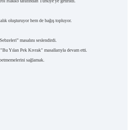
rol Hakko tarafından Türkiye'ye getirildi.
dalık oluşturuyor hem de bağış topluyor.
ebzeleri” masalını seslendirdi.
 "Bu Yılan Pek Kıvrak" masallarıyla devam etti.
aybetmemelerini sağlamak.