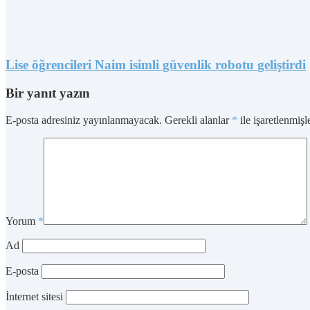
Lise öğrencileri Naim isimli güvenlik robotu geliştirdi
Bir yanıt yazın
E-posta adresiniz yayınlanmayacak.
Gerekli alanlar
*
ile işaretlenmişl
Yorum
*
Ad
E-posta
İnternet sitesi