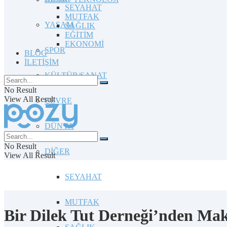
SEYAHAT
MUTFAK
YAŞAM
SAĞLIK
EĞİTİM
EKONOMİ
SPOR
BLOG
İLETİŞİM
KÜLTÜR/SANAT
No Result
View All Result
ÇEVRE
DÜNYA
No Result
DİĞER
View All Result
SEYAHAT
MUTFAK
Bir Dilek Tut Derneği’nden Make