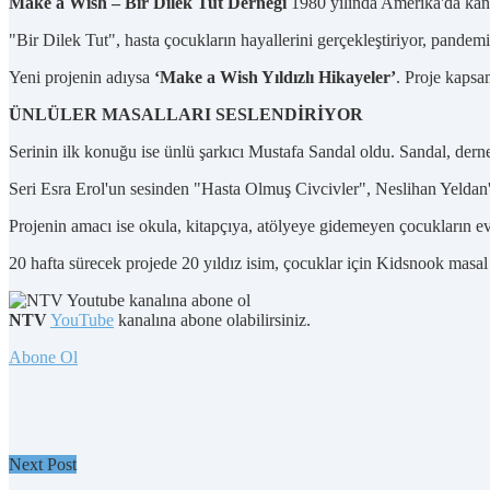
Make a Wish – Bir Dilek Tut Derneği
1980 yılında Amerika'da kanse
"Bir Dilek Tut", hasta çocukların hayallerini gerçekleştiriyor, pandem
Yeni projenin adıysa
‘Make a Wish Yıldızlı Hikayeler’
. Proje kapsa
ÜNLÜLER MASALLARI SESLENDİRİYOR
Serinin ilk konuğu ise ünlü şarkıcı Mustafa Sandal oldu. Sandal, der
Seri Esra Erol'un sesinden "Hasta Olmuş Civcivler", Neslihan Yeldan
Projenin amacı ise okula, kitapçıya, atölyeye gidemeyen çocukların 
20 hafta sürecek projede 20 yıldız isim, çocuklar için Kidsnook masal 
NTV
YouTube
kanalına abone olabilirsiniz.
Abone Ol
Next Post