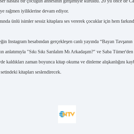
r hastası bir çocuğun annesinin girişimiyle kuruldu. 20 yıl önce de Ca
iye rağmen iyiliklerine devam ediyor.
mında ünlü isimler sessiz kitaplara ses vererek çocuklar için hem farkın
neğin Instagram hesabından gerçekleşen canlı yayında “Bayan Tavşanın S
'ın anlatımıyla "Sıkı Sıkı Sarılalım Mı Arkadaşım?" ve Saba Tümer'den
evde kaldıkları zaman boyunca kitap okuma ve dinleme alışkanlığını k
setindeki kitapları seslendirecek.