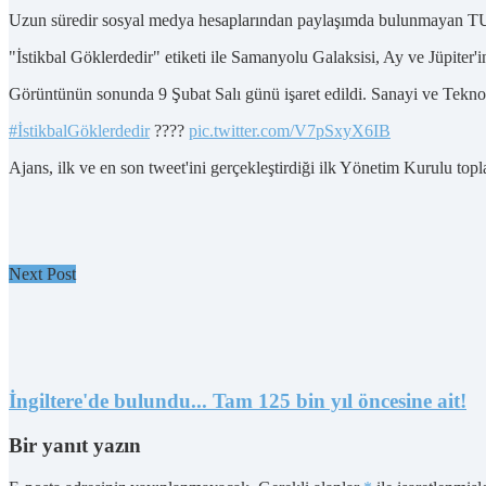
Uzun süredir sosyal medya hesaplarından paylaşımda bulunmayan TUA
"İstikbal Göklerdedir" etiketi ile Samanyolu Galaksisi, Ay ve Jüpiter'
Görüntünün sonunda 9 Şubat Salı günü işaret edildi. Sanayi ve Teknol
#İstikbalGöklerdedir
????
pic.twitter.com/V7pSxyX6IB
Ajans, ilk ve en son tweet'ini gerçekleştirdiği ilk Yönetim Kurulu topl
Next Post
İngiltere'de bulundu... Tam 125 bin yıl öncesine ait!
Bir yanıt yazın