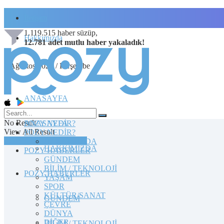
İletişim
1.119.515
haber süzüp,
Hakkımızda
12.781
adet
mutlu haber
yakaladık!
6 Ağustos 2026 / Perşembe
ANASAYFA
No Result
POZY NEDİR?
ANASAYFA
View All Result
POZY NEDİR?
TOPLULUĞA KATILIN
HAKKIMIZDA
HAKKIMIZDA
POZY HABERLER
GÜNDEM
BİLİM / TEKNOLOJİ
POZY HABERLER
YAŞAM
SPOR
KÜLTÜR/SANAT
GÜNDEM
ÇEVRE
DÜNYA
DİĞER
BİLİM / TEKNOLOJİ