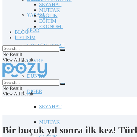
SEYAHAT
MUTFAK
YAŞAM
SAĞLIK
EĞİTİM
EKONOMİ
SPOR
BLOG
İLETİŞİM
KÜLTÜR/SANAT
No Result
View All Result
ÇEVRE
DÜNYA
No Result
DİĞER
View All Result
SEYAHAT
MUTFAK
Bir buçuk yıl sonra ilk kez! T