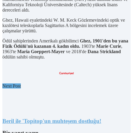
Kaliforniya Teknoloji Üniversitesinde (Caltech) yüksek lisans
dereceleri aldı.
Ghez, Hawaii eyaletindeki W. M. Keck Gözlemevindeki optik ve
kızılötesi teleskoplarla Sagittarius A bölgesini incelemek üzere
çalışmalar yürüttü.
Ödül sahiplerinden Amerikalı gökbilimci
Ghez, 1901'den bu yana
Fizik Ödülü'nü kazanan 4. kadın oldu.
1903'te
Marie Curie
,
1963'te
Maria Goeppert-Mayer
ve 2018'de
Dana Strickland
ödülün sahibi olmuştu.
Next Post
Beril ile 'Topitop'un muhteşem dostluğu!
Bir yanıt yazın