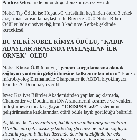
Andrea Ghez
’in de bulunduğu 3 araştırmacıya verildi.
Nobel Tıp Ödülü ise Hepatit-C virüsünün keşfinden ötürü 3 erkek
araştırmacı arasında paylaştırıldı. Böylece 2020 Nobel Bilim
Ödülleri'nde cinsiyet dağılımı 3 kadın ve 5 erkek şeklinde
gerçekleşti.
BU YILKİ NOBEL KİMYA ÖDÜLÜ, "KADIN
ADAYLAR ARASINDA PAYLAŞILAN İLK
ÖRNEK" OLDU
Nobel Kimya Ödülü bu yıl,
"genom kurgulamasına olanak
sağlayan yöntemin geliştirilmesine katkılarından ötürü"
Fransız
mikrobiyolog Emmanuelle Charpentier ile ABD'li biyokimyacı
Jennifer A. Doudna'ya verildi.
İsveç Kraliyet Bilimler Akademisinden yapılan açıklamada,
Charpentier ve Doudna'nın DNA zincirlerini kesmeye ve yeniden
birleştirmeye olanak sağlayan
"CRISPR/Cas9"
sisteminin
geliştirilmesine katkılarından ötürü ödüle layık görüldüğü belirtildi.
Açıklamada,
"Hayvanların, bitkilerin ve mikro-organizmaların
DNA'larının çok hassas şekilde değiştirilmesine imkan sağlayan
sistemin yaşam bilimleri üzerinde devrim niteliğinde bir etki
yarattığı, kanserin ve kalıtsal hastalıkları tedavi etmeye yönelik