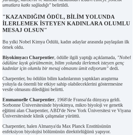
umutlara katkı sağladığı"
belirtildi.
"KAZANDIĞIM ÖDÜL, BİLİM YOLUNDA
İLERLEMEK İSTEYEN KADINLARA OLUMLU
MESAJ OLSUN"
Bu yılki Nobel Kimya Ödülü, kadın adaylar arasında paylaşılan ilk
örnek oldu.
Biyokimyacı Charpentier
, ödülle ilgili yaptığı açıklamada,
"Nobel
ödülüne layık görülmemin, bilim yolunda ilerlemek isteyen genç
kadınlar için olumlu bir mesaj olmasını ümit ediyorum"
dedi.
Charpentier, bu ödülün bilim kadınlarının yaptıkları araştırma
yoluyla da önemli bir etkiye sahip olabileceklerini göstermesine
vesile olmasını dilediğini belirtti.
Emmanuelle Charpentier
, 1968'de Fransa'da dünyaya geldi.
Sorbonne Üniversitesinde biyokimya, mikro biyoloji ve genetik
eğitimi alan Charpentier, ABD'de New York Üniversitesi ve Viyana
Üniversitesinde klinik çalışmalar yürüttü.
Charpentier, halen Almanya'da Max Planck Enstitüsünün
enfeksiyon biyolojisi bölümünün direktörlüğünü yapıyor.