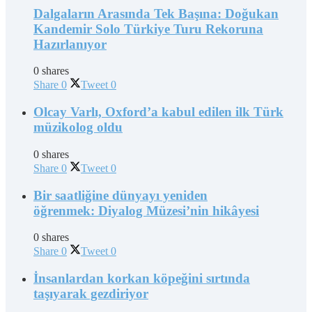
Dalgaların Arasında Tek Başına: Doğukan
Kandemir Solo Türkiye Turu Rekoruna
Hazırlanıyor
0 shares
Share
0
Tweet
0
Olcay Varlı, Oxford’a kabul edilen ilk Türk
müzikolog oldu
0 shares
Share
0
Tweet
0
Bir saatliğine dünyayı yeniden
öğrenmek: Diyalog Müzesi’nin hikâyesi
0 shares
Share
0
Tweet
0
İnsanlardan korkan köpeğini sırtında
taşıyarak gezdiriyor