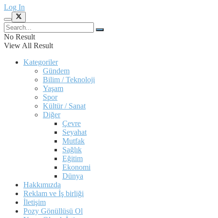
Log In
No Result
View All Result
Kategoriler
Gündem
Bilim / Teknoloji
Yaşam
Spor
Kültür / Sanat
Diğer
Çevre
Seyahat
Mutfak
Sağlık
Eğitim
Ekonomi
Dünya
Hakkımızda
Reklam ve İş birliği
İletişim
Pozy Gönüllüsü Ol