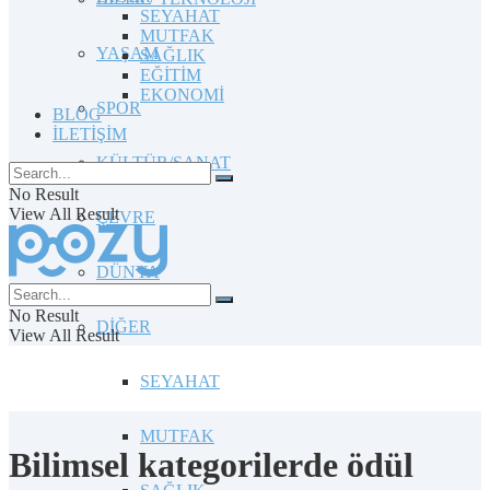
SEYAHAT
MUTFAK
YAŞAM
SAĞLIK
EĞİTİM
EKONOMİ
SPOR
BLOG
İLETİŞİM
KÜLTÜR/SANAT
No Result
View All Result
ÇEVRE
DÜNYA
No Result
DİĞER
View All Result
SEYAHAT
MUTFAK
Bilimsel kategorilerde ödül