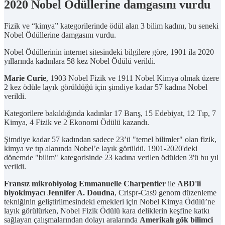
2020 Nobel Ödüllerine damgasını vurdu
Fizik ve “kimya” kategorilerinde ödül alan 3 bilim kadını, bu seneki
Nobel Ödüllerine damgasını vurdu.
Nobel Ödüllerinin internet sitesindeki bilgilere göre, 1901 ila 2020
yıllarında kadınlara 58 kez Nobel Ödülü verildi.
Marie Curie
, 1903 Nobel Fizik ve 1911 Nobel Kimya olmak üzere
2 kez ödüle layık görüldüğü için şimdiye kadar 57 kadına Nobel
verildi.
Kategorilere bakıldığında kadınlar 17 Barış, 15 Edebiyat, 12 Tıp, 7
Kimya, 4 Fizik ve 2 Ekonomi Ödülü kazandı.
Şimdiye kadar 57 kadından sadece 23’ü "temel bilimler" olan fizik,
kimya ve tıp alanında Nobel’e layık görüldü. 1901-2020'deki
dönemde "bilim" kategorisinde 23 kadına verilen ödülden 3'ü bu yıl
verildi.
Fransız mikrobiyolog Emmanuelle Charpentier
ile
ABD'li
biyokimyacı Jennifer A. Doudna
, Crispr-Cas9 genom düzenleme
tekniğinin geliştirilmesindeki emekleri için Nobel Kimya Ödülü’ne
layık görülürken, Nobel Fizik Ödülü kara deliklerin keşfine katkı
sağlayan çalışmalarından dolayı aralarında
Amerikalı gök bilimci