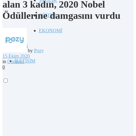
SAĞLIK
alan 3 kadın, 2020 Nobel
Ödüllerine damgasını vurdu
EĞİTİM
EKONOMİ
BLOG
by
Pozy
15 Ekim 2020
İLETİŞİM
in
Gündem
0