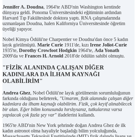
Jennifer A. Doudna
, 1964'te ABD'nin Washington kentinde
dünyaya geldi. Ponoma Üniversitesindeki eğitiminin ardından
Harvard Tıp Fakültesinde doktora yaptı. RNA çalışmalarında
uzmanlaşan Doudna, halen Kaliforniya Üniversitesinde öğretim
üyeliği yapıyor.
Nobel Kimya Ödülü'ne Charpentier ve Doudna'dan önce 5 kadın
layık görülmüştü.
Marie Curie
1911'de, kızı
Irene Joliot-Curie
1935'te,
Dorothy Crowfoot Hodgkin
1964'te,
Ada Yonath
2009'da ve
Frances H. Arnold
2018'de ödülün sahibi olmuştu.
"FİZİK ALANINDA ÇALIŞAN DİĞER
KADINLARA DA İLHAM KAYNAĞI
OLABİLİRİM"
Andrea Ghez
, Nobel Ödülü'ne layık görülmenin sorumluluğunun
farkında olduğunu belirterek,
"Umarım, fizik alanında çalışan diğer
kadınlara da ilham kaynağı olabilirim. Fizik, çok keyif alınabilecek
bir alan. Eğer bilim konusunda hırslıysanız, tutkularınız varsa
yapılacak çok fazla şey var"
ifadelerini kullandı.
1965'te ABD'nin New York şehrinde doğan Andrea Ghez de ilk
kadın astronot olma hayaliyle başladığı bilim yolculuğunda,
Massachusetts Teknoloji Enstitüsünde (MIT) fizik dalında lisans ve