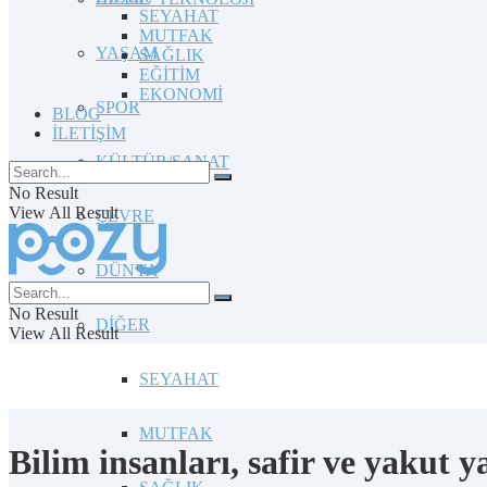
SEYAHAT
MUTFAK
YAŞAM
SAĞLIK
EĞİTİM
EKONOMİ
SPOR
BLOG
İLETİŞİM
KÜLTÜR/SANAT
No Result
View All Result
ÇEVRE
DÜNYA
No Result
DİĞER
View All Result
SEYAHAT
MUTFAK
Bilim insanları, safir ve yakut 