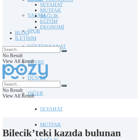
SEYAHAT
MUTFAK
YAŞAM
SAĞLIK
EĞİTİM
EKONOMİ
SPOR
BLOG
İLETİŞİM
KÜLTÜR/SANAT
No Result
View All Result
ÇEVRE
DÜNYA
No Result
DİĞER
View All Result
SEYAHAT
MUTFAK
Bilecik’teki kazıda bulunan