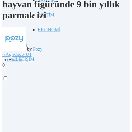
SAĞLIK
hayvan figüründe 9 bin yıllık
parmak izi
EĞİTİM
EKONOMİ
BLOG
by
Pozy
6 Ağustos 2021
İLETİŞİM
in
Gündem
0