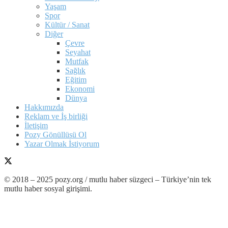
Yaşam
Spor
Kültür / Sanat
Diğer
Çevre
Seyahat
Mutfak
Sağlık
Eğitim
Ekonomi
Dünya
Hakkımızda
Reklam ve İş birliği
İletişim
Pozy Gönüllüsü Ol
Yazar Olmak İstiyorum
© 2018 – 2025 pozy.org / mutlu haber süzgeci – Türkiye’nin tek
mutlu haber sosyal girişimi.