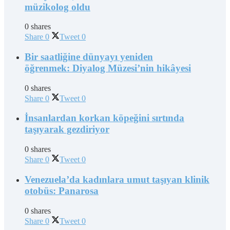
müzikolog oldu
0 shares
Share
0
Tweet
0
Bir saatliğine dünyayı yeniden
öğrenmek: Diyalog Müzesi’nin hikâyesi
0 shares
Share
0
Tweet
0
İnsanlardan korkan köpeğini sırtında
taşıyarak gezdiriyor
0 shares
Share
0
Tweet
0
Venezuela’da kadınlara umut taşıyan klinik
otobüs: Panarosa
0 shares
Share
0
Tweet
0