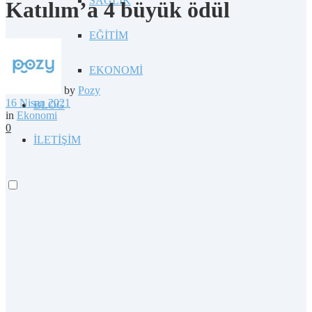
SAĞLIK
Katılım’a 4 büyük ödül
EĞİTİM
EKONOMİ
by
Pozy
16 Nisan 2021
BLOG
in
Ekonomi
0
İLETİŞİM