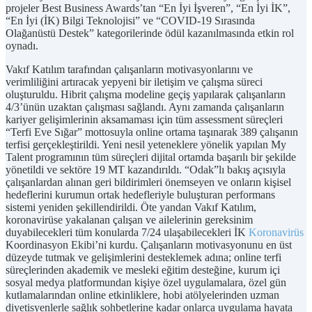
projeler Best Business Awards’tan “En İyi İşveren”, “En İyi İK”,
“En İyi (İK) Bilgi Teknolojisi” ve “COVID-19 Sırasında
Olağanüstü Destek” kategorilerinde ödül kazanılmasında etkin rol
oynadı.
Vakıf Katılım tarafından çalışanların motivasyonlarını ve
verimliliğini artıracak yepyeni bir iletişim ve çalışma süreci
oluşturuldu. Hibrit çalışma modeline geçiş yapılarak çalışanların
4/3’ünün uzaktan çalışması sağlandı. Aynı zamanda çalışanların
kariyer gelişimlerinin aksamaması için tüm assessment süreçleri
“Terfi Eve Sığar” mottosuyla online ortama taşınarak 389 çalışanın
terfisi gerçekleştirildi. Yeni nesil yeteneklere yönelik yapılan My
Talent programının tüm süreçleri dijital ortamda başarılı bir şekilde
yönetildi ve sektöre 19 MT kazandırıldı. “Odak”lı bakış açısıyla
çalışanlardan alınan geri bildirimleri önemseyen ve onların kişisel
hedeflerini kurumun ortak hedefleriyle buluşturan performans
sistemi yeniden şekillendirildi. Öte yandan Vakıf Katılım,
koronavirüse yakalanan çalışan ve ailelerinin gereksinim
duyabilecekleri tüm konularda 7/24 ulaşabilecekleri İK
Koronavirüs
Koordinasyon Ekibi’ni kurdu. Çalışanların motivasyonunu en üst
düzeyde tutmak ve gelişimlerini desteklemek adına; online terfi
süreçlerinden akademik ve mesleki eğitim desteğine, kurum içi
sosyal medya platformundan kişiye özel uygulamalara, özel gün
kutlamalarından online etkinliklere, hobi atölyelerinden uzman
diyetisyenlerle sağlık sohbetlerine kadar onlarca uygulama hayata