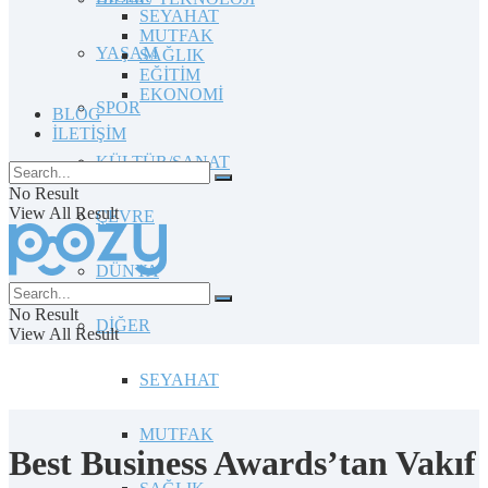
SEYAHAT
MUTFAK
YAŞAM
SAĞLIK
EĞİTİM
EKONOMİ
SPOR
BLOG
İLETİŞİM
KÜLTÜR/SANAT
No Result
View All Result
ÇEVRE
DÜNYA
No Result
DİĞER
View All Result
SEYAHAT
MUTFAK
Best Business Awards’tan Vakıf