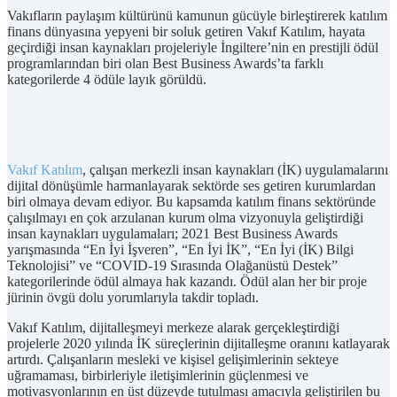
Vakıfların paylaşım kültürünü kamunun gücüyle birleştirerek katılım
finans dünyasına yepyeni bir soluk getiren Vakıf Katılım, hayata
geçirdiği insan kaynakları projeleriyle İngiltere’nin en prestijli ödül
programlarından biri olan Best Business Awards’ta farklı
kategorilerde 4 ödüle layık görüldü.
Vakıf Katılım
, çalışan merkezli insan kaynakları (İK) uygulamalarını
dijital dönüşümle harmanlayarak sektörde ses getiren kurumlardan
biri olmaya devam ediyor. Bu kapsamda katılım finans sektöründe
çalışılmayı en çok arzulanan kurum olma vizyonuyla geliştirdiği
insan kaynakları uygulamaları; 2021 Best Business Awards
yarışmasında “En İyi İşveren”, “En İyi İK”, “En İyi (İK) Bilgi
Teknolojisi” ve “COVID-19 Sırasında Olağanüstü Destek”
kategorilerinde ödül almaya hak kazandı. Ödül alan her bir proje
jürinin övgü dolu yorumlarıyla takdir topladı.
Vakıf Katılım, dijitalleşmeyi merkeze alarak gerçekleştirdiği
projelerle 2020 yılında İK süreçlerinin dijitalleşme oranını katlayarak
artırdı. Çalışanların mesleki ve kişisel gelişimlerinin sekteye
uğramaması, birbirleriyle iletişimlerinin güçlenmesi ve
motivasyonlarının en üst düzeyde tutulması amacıyla geliştirilen bu