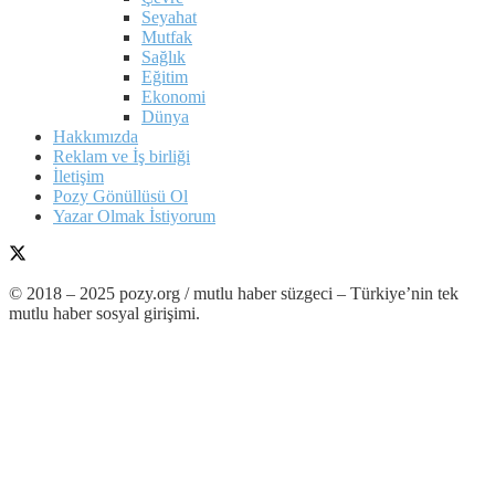
Seyahat
Mutfak
Sağlık
Eğitim
Ekonomi
Dünya
Hakkımızda
Reklam ve İş birliği
İletişim
Pozy Gönüllüsü Ol
Yazar Olmak İstiyorum
© 2018 – 2025 pozy.org / mutlu haber süzgeci – Türkiye’nin tek
mutlu haber sosyal girişimi.