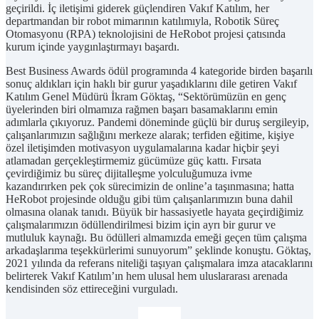
geçirildi. İç iletişimi giderek güçlendiren Vakıf Katılım, her
departmandan bir robot mimarının katılımıyla, Robotik Süreç
Otomasyonu (RPA) teknolojisini de HeRobot projesi çatısında
kurum içinde yaygınlaştırmayı başardı.
Best Business Awards ödül programında 4 kategoride birden başarılı
sonuç aldıkları için haklı bir gurur yaşadıklarını dile getiren Vakıf
Katılım Genel Müdürü İkram Göktaş, “Sektörümüzün en genç
üyelerinden biri olmamıza rağmen başarı basamaklarını emin
adımlarla çıkıyoruz. Pandemi döneminde güçlü bir duruş sergileyip,
çalışanlarımızın sağlığını merkeze alarak; terfiden eğitime, kişiye
özel iletişimden motivasyon uygulamalarına kadar hiçbir şeyi
atlamadan gerçekleştirmemiz gücümüze güç kattı. Fırsata
çevirdiğimiz bu süreç dijitalleşme yolculuğumuza ivme
kazandırırken pek çok sürecimizin de online’a taşınmasına; hatta
HeRobot projesinde olduğu gibi tüm çalışanlarımızın buna dahil
olmasına olanak tanıdı. Büyük bir hassasiyetle hayata geçirdiğimiz
çalışmalarımızın ödüllendirilmesi bizim için ayrı bir gurur ve
mutluluk kaynağı. Bu ödülleri almamızda emeği geçen tüm çalışma
arkadaşlarıma teşekkürlerimi sunuyorum” şeklinde konuştu. Göktaş,
2021 yılında da referans niteliği taşıyan çalışmalara imza atacaklarını
belirterek Vakıf Katılım’ın hem ulusal hem uluslararası arenada
kendisinden söz ettireceğini vurguladı.