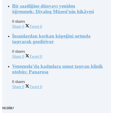
Bir saatliğine dünyayı yeniden
öğrenmek: Diyalog Müzesi’nin hikâyesi
0 shares
Share
0
Tweet
0
İnsanlardan korkan köpeğini sırtında
taşıyarak gezdiriyor
0 shares
Share
0
Tweet
0
Venezuela’da kadınlara umut taşıyan klinik
otobüs: Panarosa
0 shares
Share
0
Tweet
0
NEDİR?