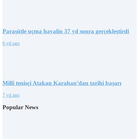
Paraşütle uçma hayalin 37 yıl sonra gerçekleştirdi
6 yıl ago
Milli tenisçi Atakan Karahan’dan tarihi başarı
7 yıl ago
Popular News