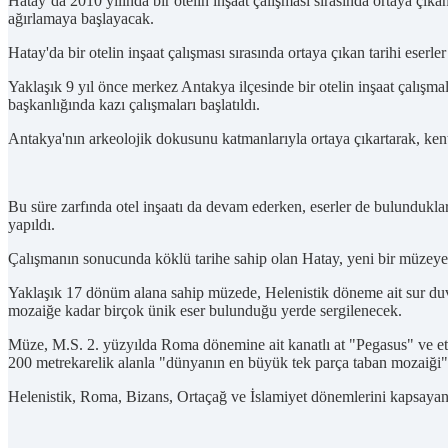
Hatay’da 2010 yılında bir otelin inşaat çalışması sırasında ortaya çı
ağırlamaya başlayacak.
Hatay'da bir otelin inşaat çalışması sırasında ortaya çıkan tarihi eser
Yaklaşık 9 yıl önce merkez Antakya ilçesinde bir otelin inşaat çalış
başkanlığında kazı çalışmaları başlatıldı.
Antakya'nın arkeolojik dokusunu katmanlarıyla ortaya çıkartarak, kent t
Bu süre zarfında otel inşaatı da devam ederken, eserler de bulundukl
yapıldı.
Çalışmanın sonucunda köklü tarihe sahip olan Hatay, yeni bir müzey
Yaklaşık 17 dönüm alana sahip müzede, Helenistik döneme ait sur duv
mozaiğe kadar birçok ünik eser bulunduğu yerde sergilenecek.
Müze, M.S. 2. yüzyılda Roma dönemine ait kanatlı at "Pegasus" ve etraf
200 metrekarelik alanla "dünyanın en büyük tek parça taban mozaiği" 
Helenistik, Roma, Bizans, Ortaçağ ve İslamiyet dönemlerini kapsayan t