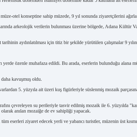
kan Helenistik dönemden İslamiyet dönemine kadar 5 katmana ait eserlerin
ler müze-otel konseptine sahip müzede, 9 yıl sonunda ziyaretçilerini ağır
malarında arkeolojik verilerin bulunması üzerine bölgede, Adana Kültü
arihinin aydınlatılması için titiz bir şekilde yürütülen çalışmalar 9 yı
arı yerde özenle muhafaza edildi. Bu arada, eserlerin bulunduğu alana
e daha kavuşmuş oldu.
arlardan 5. yüzyıla ait üzeri kuş figürleriyle süslenmiş mozaik parça
ını çevreleyen su perileriyle tasvir edilmiş mozaik ile 6. yüzyılda "kam
olarak anılan mozaiğe de ev sahipliği yapacak.
üm eserleri ziyaret edecek yerli ve yabancı turistler, müzenin üst kısm