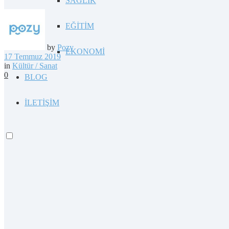
SAĞLIK
EĞİTİM
by
Pozy
EKONOMİ
17 Temmuz 2019
in
Kültür / Sanat
0
BLOG
İLETİŞİM