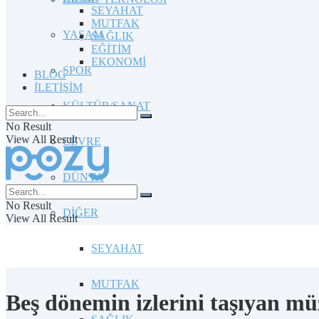
SEYAHAT
MUTFAK
YAŞAM
SAĞLIK
EĞİTİM
EKONOMİ
SPOR
BLOG
İLETİŞİM
KÜLTÜR/SANAT
No Result
View All Result
ÇEVRE
DÜNYA
No Result
DİĞER
View All Result
SEYAHAT
MUTFAK
Beş dönemin izlerini taşıyan müz