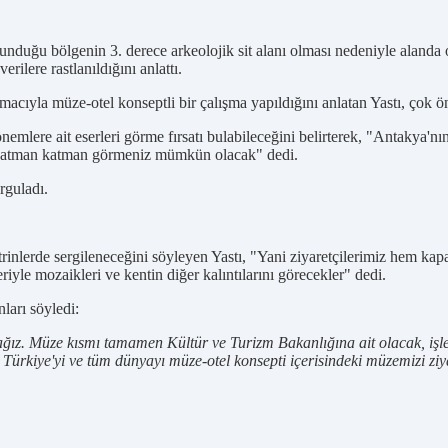
duğu bölgenin 3. derece arkeolojik sit alanı olması nedeniyle alanda 
rilere rastlanıldığını anlattı.
ıyla müze-otel konseptli bir çalışma yapıldığını anlatan Yastı, çok önem
önemlere ait eserleri görme fırsatı bulabileceğini belirterek, "Antakya'
e katman katman görmeniz mümkün olacak" dedi.
rguladı.
rinlerde sergileneceğini söyleyen Yastı, "Yani ziyaretçilerimiz hem ka
iyle mozaikleri ve kentin diğer kalıntılarını görecekler" dedi.
nları söyledi:
ğız. Müze kısmı tamamen Kültür ve Turizm Bakanlığına ait olacak, işl
 Türkiye'yi ve tüm dünyayı müze-otel konsepti içerisindeki müzemizi zi