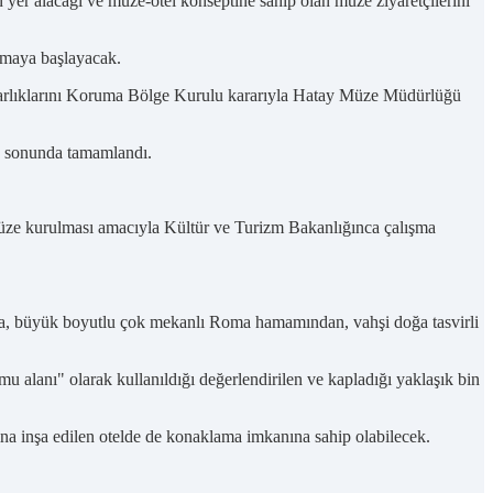
 yer alacağı ve müze-otel konseptine sahip olan müze ziyaretçilerini
lamaya başlayacak.
r Varlıklarını Koruma Bölge Kurulu kararıyla Hatay Müze Müdürlüğü
lın sonunda tamamlandı.
 müze kurulması amacıyla Kültür ve Turizm Bakanlığınca çalışma
sına, büyük boyutlu çok mekanlı Roma hamamından, vahşi doğa tasvirli
u alanı" olarak kullanıldığı değerlendirilen ve kapladığı yaklaşık bin
ına inşa edilen otelde de konaklama imkanına sahip olabilecek.