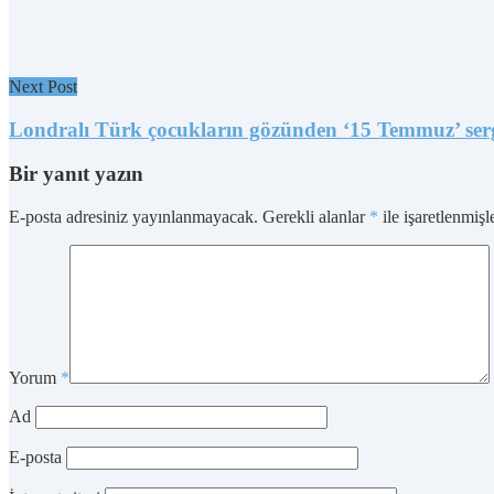
Next Post
Londralı Türk çocukların gözünden ‘15 Temmuz’ serg
Bir yanıt yazın
E-posta adresiniz yayınlanmayacak.
Gerekli alanlar
*
ile işaretlenmişl
Yorum
*
Ad
E-posta