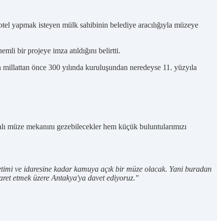
otel yapmak isteyen mülk sahibinin belediye aracılığıyla müzeye
li bir projeye imza atıldığını belirtti.
nın millattan önce 300 yılında kuruluşundan neredeyse 11. yüzyıla
palı müze mekanını gezebilecekler hem küçük buluntularımızı
etimi ve idaresine kadar kamuya açık bir müze olacak. Yani buradan
yaret etmek üzere Antakya'ya davet ediyoruz."