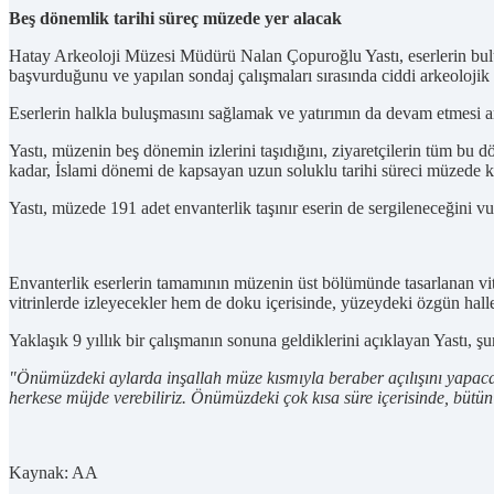
Beş dönemlik tarihi süreç müzede yer alacak
Hatay Arkeoloji Müzesi Müdürü Nalan Çopuroğlu Yastı, eserlerin bulun
başvurduğunu ve yapılan sondaj çalışmaları sırasında ciddi arkeolojik ve
Eserlerin halkla buluşmasını sağlamak ve yatırımın da devam etmesi amac
Yastı, müzenin beş dönemin izlerini taşıdığını, ziyaretçilerin tüm bu d
kadar, İslami dönemi de kapsayan uzun soluklu tarihi süreci müzed
Yastı, müzede 191 adet envanterlik taşınır eserin de sergileneceğini vu
Envanterlik eserlerin tamamının müzenin üst bölümünde tasarlanan vit
vitrinlerde izleyecekler hem de doku içerisinde, yüzeydeki özgün haller
Yaklaşık 9 yıllık bir çalışmanın sonuna geldiklerini açıklayan Yastı, şu
"Önümüzdeki aylarda inşallah müze kısmıyla beraber açılışını yapaca
herkese müjde verebiliriz. Önümüzdeki çok kısa süre içerisinde, bütün
Kaynak: AA