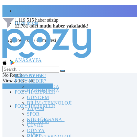
İletişim
1.119.515
haber süzüp,
Hakkımızda
12.781
adet
mutlu haber
yakaladık!
8 Ağustos 2026 / Cumartesi
ANASAYFA
No Result
POZY NEDİR?
ANASAYFA
View All Result
POZY NEDİR?
TOPLULUĞA KATILIN
HAKKIMIZDA
HAKKIMIZDA
POZY HABERLER
GÜNDEM
BİLİM / TEKNOLOJİ
POZY HABERLER
YAŞAM
SPOR
KÜLTÜR/SANAT
GÜNDEM
ÇEVRE
DÜNYA
DİĞER
BİLİM / TEKNOLOJİ