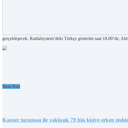
gerçekleşecek. Radialsystem’deki Türkçe gösterim saat 18.00’de, Alma
Next Post
Kanser taraması ile yaklaşık 79 bin kişiye erken teşhi