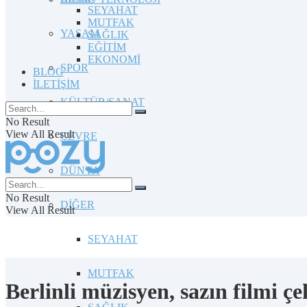
SEYAHAT
MUTFAK
YAŞAM
SAĞLIK
EĞİTİM
EKONOMİ
SPOR
BLOG
İLETİŞİM
KÜLTÜR/SANAT
No Result
View All Result
ÇEVRE
DÜNYA
No Result
DİĞER
View All Result
SEYAHAT
MUTFAK
Berlinli müzisyen, sazın filmi çe