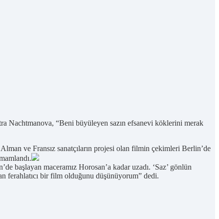
Petra Nachtmanova, “Beni büyüleyen sazın efsanevi köklerini merak
lman ve Fransız sanatçıların projesi olan filmin çekimleri Berlin’de
amamlandı.
in’de başlayan maceramız Horosan’a kadar uzadı. ‘Saz’ gönlün
atan ferahlatıcı bir film olduğunu düşünüyorum” dedi.