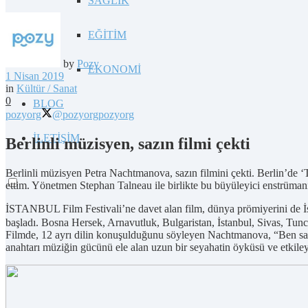
SAĞLIK
EĞİTİM
by
Pozy
EKONOMİ
1 Nisan 2019
in
Kültür / Sanat
0
BLOG
pozyorg
@pozyorg
pozyorg
İLETİŞİM
Berlinli müzisyen, sazın filmi çekti
Berlinli müzisyen Petra Nachtmanova, sazın filmini çekti. Berlin’de 
ettim. Yönetmen Stephan Talneau ile birlikte bu büyüleyici enstrümanı
İSTANBUL Film Festivali’ne davet alan film, dünya prömiyerini de İsta
başladı. Bosna Hersek, Arnavutluk, Bulgaristan, İstanbul, Sivas, Tun
Filmde, 12 ayrı dilin konuşulduğunu söyleyen Nachtmanova, “Ben sazı
anahtarı müziğin gücünü ele alan uzun bir seyahatin öyküsü ve etkileyic