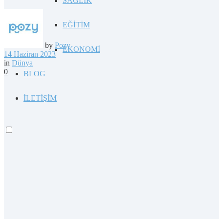
SAĞLIK
EĞİTİM
by
Pozy
EKONOMİ
14 Haziran 2023
in
Dünya
0
BLOG
İLETİŞİM