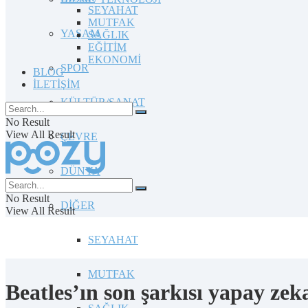
SEYAHAT
MUTFAK
YAŞAM
SAĞLIK
EĞİTİM
EKONOMİ
SPOR
BLOG
İLETİŞİM
KÜLTÜR/SANAT
No Result
View All Result
ÇEVRE
DÜNYA
No Result
DİĞER
View All Result
SEYAHAT
MUTFAK
Beatles’ın son şarkısı yapay ze