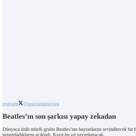
pozyorg
@pozyorg
pozyorg
Beatles’ın son şarkısı yapay zekadan
Dünyaca ünlü müzik grubu Beatles’tan hayranlarını sevindirecek bir ha
tamamladıklarını açıkladı. Kayıt bu yıl yayımlanacak.