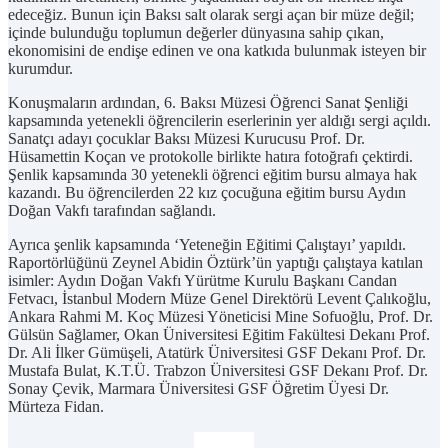
edeceğiz. Bunun için Baksı salt olarak sergi açan bir müze değil;
içinde bulunduğu toplumun değerler dünyasına sahip çıkan,
ekonomisini de endişe edinen ve ona katkıda bulunmak isteyen bir
kurumdur.
Konuşmaların ardından, 6. Baksı Müzesi Öğrenci Sanat Şenliği
kapsamında yetenekli öğrencilerin eserlerinin yer aldığı sergi açıldı.
Sanatçı adayı çocuklar Baksı Müzesi Kurucusu Prof. Dr.
Hüsamettin Koçan ve protokolle birlikte hatıra fotoğrafı çektirdi.
Şenlik kapsamında 30 yetenekli öğrenci eğitim bursu almaya hak
kazandı. Bu öğrencilerden 22 kız çocuğuna eğitim bursu Aydın
Doğan Vakfı tarafından sağlandı.
Ayrıca şenlik kapsamında ‘Yeteneğin Eğitimi Çalıştayı’ yapıldı.
Raportörlüğünü Zeynel Abidin Öztürk’ün yaptığı çalıştaya katılan
isimler: Aydın Doğan Vakfı Yürütme Kurulu Başkanı Candan
Fetvacı, İstanbul Modern Müze Genel Direktörü Levent Çalıkoğlu,
Ankara Rahmi M. Koç Müzesi Yöneticisi Mine Sofuoğlu, Prof. Dr.
Gülsün Sağlamer, Okan Üniversitesi Eğitim Fakültesi Dekanı Prof.
Dr. Ali İlker Gümüşeli, Atatürk Üniversitesi GSF Dekanı Prof. Dr.
Mustafa Bulat, K.T.Ü. Trabzon Üniversitesi GSF Dekanı Prof. Dr.
Sonay Çevik, Marmara Üniversitesi GSF Öğretim Üyesi Dr.
Mürteza Fidan.