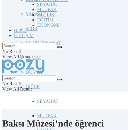
SEYAHAT
MUTFAK
YAŞAM
SAĞLIK
EĞİTİM
EKONOMİ
SPOR
BLOG
İLETİŞİM
KÜLTÜR/SANAT
No Result
View All Result
ÇEVRE
DÜNYA
No Result
DİĞER
View All Result
SEYAHAT
MUTFAK
Baksı Müzesi’nde öğrenci