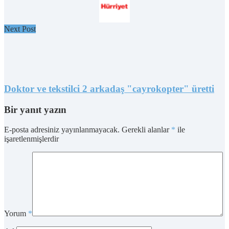
Next Post
Doktor ve tekstilci 2 arkadaş "cayrokopter" üretti
Bir yanıt yazın
E-posta adresiniz yayınlanmayacak.
Gerekli alanlar
*
ile
işaretlenmişlerdir
Yorum
*