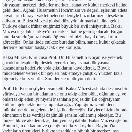
bir yaşam merkezi, değerler merkezi, sanat ve kültür merkezi haline
geldi dedi. Ağbal; Hüsamettin Hoca'mızın ve değerli eşlerinin adeta
hayatlarını buraya vakfetmeleri nedeniyle huzurlarınızda teşekkür
ediyorum. Baksı Müzesi global düzeyde bir marka haline geldi.
Türkiye olarak iftihar ettiğimizi büyük bir sivil inisiyatiftir. Baksı
Müzesi inşallah Türkiye'nin markası haline gelmiş olacak. Bugün
burada sunduğunuz fırsatla öğrencilerimizin hayal dünyalarını
göreceğiz. Onlar ifade ettikçe; buradan bilim, sanat, kültür çıkacak.
İlerleme buradan başlayacak diye konuştu.
Baksı Müzesi Kurucusu Prof. Dr. Hüsamettin Koçan ise yetenekli
çocukları tespit edip destekleyerek dünya sanat dünyasına
kazandırma hedefiyle yola çıktıklarını kaydederek, Büyük
mücadeleler vererek bir şeyleri hak etmeye çalıştık. Yüzden fazla
öğrenciye burs verdik. Son derece mutluyum dedi.
Prof. Dr. Koçan şöyle devam etti: Baksı Müzesi aslında destansı bir
yürüyüşü yapan bir adamın ve onu takip eden oğlu, oğlunun eşi ve
onları takip eden iyi niyetli insanların projesidir. Bu coğrafyanın
kültürel geleneklerine sahip çıkacağız. Yaptığımız yenilikleri
mümkünse de bu gelenekle ilişkilendireceğiz. Böylece bizim burada
olmamızın bize verdiği özgünlük şansını kullanmış olacağız. Bu
müzecilik ve akademik açıdan yeni sayılabilir. Baksı Müzesi işte bu.
Bunun için de kadını ve çocuğu merkeze koyduk. Bayburt'ta
kadınların ürettikleri, birlikte yaşadıkları büyük bir merkez inşa