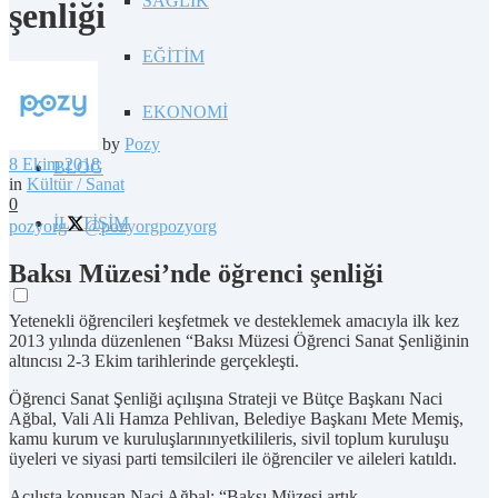
SAĞLIK
şenliği
EĞİTİM
EKONOMİ
by
Pozy
8 Ekim 2018
BLOG
in
Kültür / Sanat
0
İLETİŞİM
pozyorg
@pozyorg
pozyorg
Baksı Müzesi’nde öğrenci şenliği
Yetenekli öğrencileri keşfetmek ve desteklemek amacıyla ilk kez
2013 yılında düzenlenen “Baksı Müzesi Öğrenci Sanat Şenliğinin
altıncısı 2-3 Ekim tarihlerinde gerçekleşti.
Öğrenci Sanat Şenliği açılışına Strateji ve Bütçe Başkanı Naci
Ağbal, Vali Ali Hamza Pehlivan, Belediye Başkanı Mete Memiş,
kamu kurum ve kuruluşlarınınyetkilileris, sivil toplum kuruluşu
üyeleri ve siyasi parti temsilcileri ile öğrenciler ve aileleri katıldı.
Açılışta konuşan Naci Ağbal; “Baksı Müzesi artık