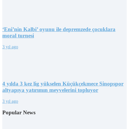
‘Eni’nin Kalbi’ oyunu ile depremzede çocuklara
moral turnesi
3 yıl ago
4 yılda 3 kez lig yükselen Küçükçekmece Sinopspor
altyapıya yatırımın meyvelerini topluyor
3 yıl ago
Popular News