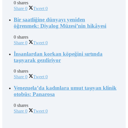
0 shares
Share
0
Tweet
0
Bir saatliğine dünyayı yeniden
öğrenmek: Diyalog Müzesi’nin hikâyesi
0 shares
Share
0
Tweet
0
İnsanlardan korkan köpeğini sırtında
taşıyarak gezdiriyor
0 shares
Share
0
Tweet
0
Venezuela’da kadınlara umut taşıyan klinik
otobüs: Panarosa
0 shares
Share
0
Tweet
0