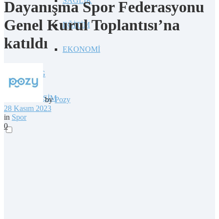
SAĞLIK
Dayanışma Spor Federasyonu
Genel Kurul Toplantısı’na
EĞİTİM
katıldı
EKONOMİ
BLOG
İLETİŞİM
by
Pozy
28 Kasım 2023
in
Spor
0