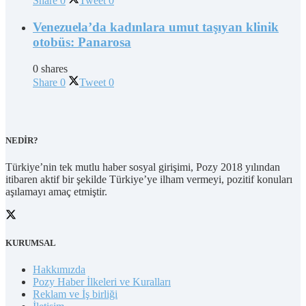
Share
0
Tweet
0
Venezuela’da kadınlara umut taşıyan klinik
otobüs: Panarosa
0 shares
Share
0
Tweet
0
NEDİR?
Türkiye’nin tek mutlu haber sosyal girişimi, Pozy 2018 yılından
itibaren aktif bir şekilde Türkiye’ye ilham vermeyi, pozitif konuları
aşılamayı amaç etmiştir.
KURUMSAL
Hakkımızda
Pozy Haber İlkeleri ve Kuralları
Reklam ve İş birliği