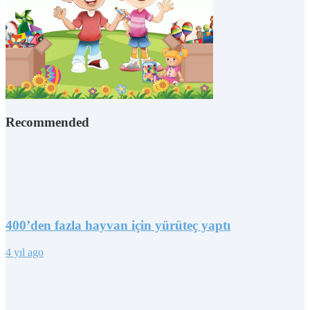
Recommended
400’den fazla hayvan için yürüteç yaptı
4 yıl ago