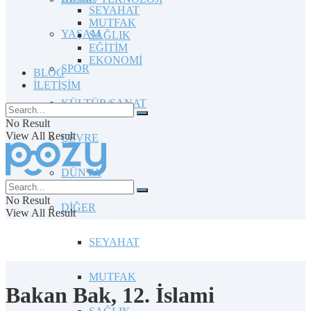
SEYAHAT
MUTFAK
YAŞAM
SAĞLIK
EĞİTİM
EKONOMİ
SPOR
BLOG
İLETİŞİM
KÜLTÜR/SANAT
No Result
View All Result
ÇEVRE
DÜNYA
No Result
DİĞER
View All Result
SEYAHAT
MUTFAK
Bakan Bak, 12. İslami