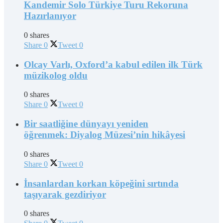
Kandemir Solo Türkiye Turu Rekoruna
Hazırlanıyor
0 shares
Share
0
Tweet
0
Olcay Varlı, Oxford’a kabul edilen ilk Türk
müzikolog oldu
0 shares
Share
0
Tweet
0
Bir saatliğine dünyayı yeniden
öğrenmek: Diyalog Müzesi’nin hikâyesi
0 shares
Share
0
Tweet
0
İnsanlardan korkan köpeğini sırtında
taşıyarak gezdiriyor
0 shares