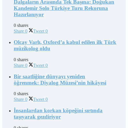
Dalgaların Arasında Tek Başına: Doğukan
Kandemir Solo Türkiye Turu Rekoruna
Hazırlanıyor
0 shares
Share
0
Tweet
0
Olcay Varlı, Oxford’a kabul edilen ilk Türk
müzikolog oldu
0 shares
Share
0
Tweet
0
Bir saatliğine dünyayı yeniden
öğrenmek: Diyalog Müzesi’nin hikâyesi
0 shares
Share
0
Tweet
0
İnsanlardan korkan köpeğini sırtında
taşıyarak gezdiriyor
0 shares