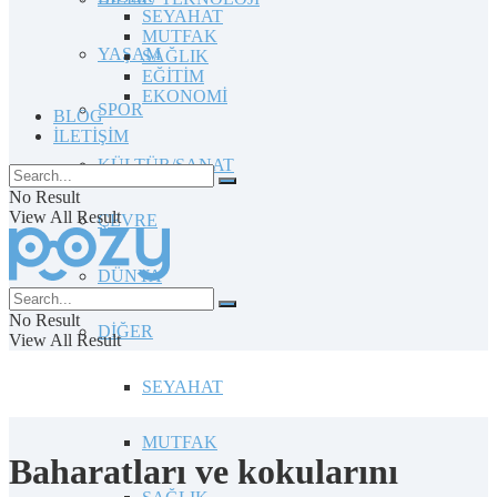
SEYAHAT
MUTFAK
YAŞAM
SAĞLIK
EĞİTİM
EKONOMİ
SPOR
BLOG
İLETİŞİM
KÜLTÜR/SANAT
No Result
View All Result
ÇEVRE
DÜNYA
No Result
DİĞER
View All Result
SEYAHAT
MUTFAK
Baharatları ve kokularını