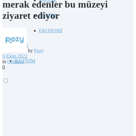
SAĞLIK
merak edenler bu müzeyi
ziyaret ediyor
EĞİTİM
EKONOMİ
BLOG
by
Pozy
6 Ekim 2022
İLETİŞİM
in
Gündem
0