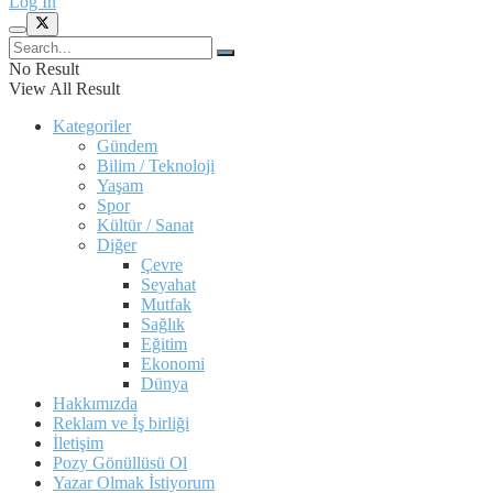
Log In
No Result
View All Result
Kategoriler
Gündem
Bilim / Teknoloji
Yaşam
Spor
Kültür / Sanat
Diğer
Çevre
Seyahat
Mutfak
Sağlık
Eğitim
Ekonomi
Dünya
Hakkımızda
Reklam ve İş birliği
İletişim
Pozy Gönüllüsü Ol
Yazar Olmak İstiyorum