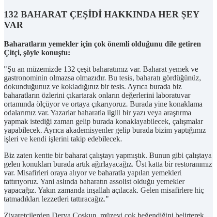
132 BAHARAT ÇEŞİDİ HAKKINDA HER ŞEY
VAR
Baharatların yemekler için çok önemli olduğunu dile getiren
Çitçi, şöyle konuştu:
"Şu an müzemizde 132 çeşit baharatımız var. Baharat yemek ve
gastronominin olmazsa olmazıdır. Bu tesis, baharatı gördüğünüz,
dokunduğunuz ve kokladığınız bir tesis. Ayrıca burada biz
baharatların özlerini çıkartarak onların değerlerini laboratuvar
ortamında ölçüyor ve ortaya çıkarıyoruz. Burada yine konaklama
odalarımız var. Yazarlar baharatla ilgili bir yazı veya araştırma
yapmak istediği zaman gelip burada konaklayabilecek, çalışmalar
yapabilecek. Ayrıca akademisyenler gelip burada bizim yaptığımız
işleri ve kendi işlerini takip edebilecek.
Biz zaten kentte bir baharat çalıştayı yapmıştık. Bunun gibi çalıştaya
gelen konukları burada artık ağırlayacağız. Üst katta bir restoranımız
var. Misafirleri oraya alıyor ve baharatla yapılan yemekleri
tattırıyoruz. Yani aslında baharatın assolist olduğu yemekler
yapacağız. Yakın zamanda inşallah açılacak. Gelen misafirlere hiç
tatmadıkları lezzetleri tattıracağız."
Ziyaretçilerden Derya Coşkun, müzeyi çok beğendiğini belirterek