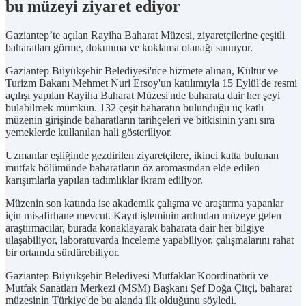
bu müzeyi ziyaret ediyor
Gaziantep’te açılan Rayiha Baharat Müzesi, ziyaretçilerine çeşitli
baharatları görme, dokunma ve koklama olanağı sunuyor.
Gaziantep Büyükşehir Belediyesi'nce hizmete alınan, Kültür ve
Turizm Bakanı Mehmet Nuri Ersoy'un katılımıyla 15 Eylül'de resmi
açılışı yapılan Rayiha Baharat Müzesi'nde baharata dair her şeyi
bulabilmek mümkün. 132 çeşit baharatın bulunduğu üç katlı
müzenin girişinde baharatların tarihçeleri ve bitkisinin yanı sıra
yemeklerde kullanılan hali gösteriliyor.
Uzmanlar eşliğinde gezdirilen ziyaretçilere, ikinci katta bulunan
mutfak bölümünde baharatların öz aromasından elde edilen
karışımlarla yapılan tadımlıklar ikram ediliyor.
Müzenin son katında ise akademik çalışma ve araştırma yapanlar
için misafirhane mevcut. Kayıt işleminin ardından müzeye gelen
araştırmacılar, burada konaklayarak baharata dair her bilgiye
ulaşabiliyor, laboratuvarda inceleme yapabiliyor, çalışmalarını rahat
bir ortamda sürdürebiliyor.
Gaziantep Büyükşehir Belediyesi Mutfaklar Koordinatörü ve
Mutfak Sanatları Merkezi (MSM) Başkanı Şef Doğa Çitçi, baharat
müzesinin Türkiye'de bu alanda ilk olduğunu söyledi.