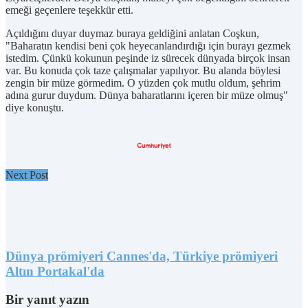
emeği geçenlere teşekkür etti.
Açıldığını duyar duymaz buraya geldiğini anlatan Coşkun,
"Baharatın kendisi beni çok heyecanlandırdığı için burayı gezmek
istedim. Çünkü kokunun peşinde iz sürecek dünyada birçok insan
var. Bu konuda çok taze çalışmalar yapılıyor. Bu alanda böylesi
zengin bir müze görmedim. O yüzden çok mutlu oldum, şehrim
adına gurur duydum. Dünya baharatlarını içeren bir müze olmuş"
diye konuştu.
Next Post
Dünya prömiyeri Cannes'da, Türkiye prömiyeri
Altın Portakal'da
Bir yanıt yazın