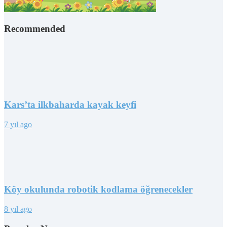
Recommended
Kars’ta ilkbaharda kayak keyfi
7 yıl ago
Köy okulunda robotik kodlama öğrenecekler
8 yıl ago