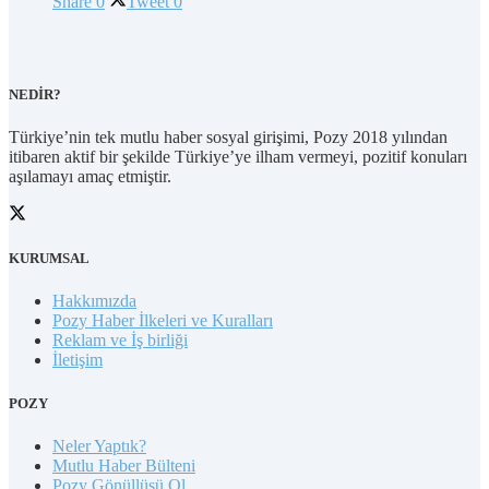
Share
0
Tweet
0
NEDİR?
Türkiye’nin tek mutlu haber sosyal girişimi, Pozy 2018 yılından
itibaren aktif bir şekilde Türkiye’ye ilham vermeyi, pozitif konuları
aşılamayı amaç etmiştir.
KURUMSAL
Hakkımızda
Pozy Haber İlkeleri ve Kuralları
Reklam ve İş birliği
İletişim
POZY
Neler Yaptık?
Mutlu Haber Bülteni
Pozy Gönüllüsü Ol