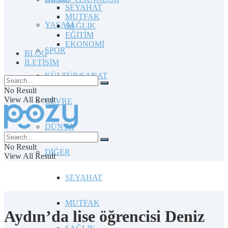
SEYAHAT
MUTFAK
YAŞAM
SAĞLIK
EĞİTİM
EKONOMİ
SPOR
BLOG
İLETİŞİM
KÜLTÜR/SANAT
No Result
View All Result
ÇEVRE
DÜNYA
No Result
DİĞER
View All Result
SEYAHAT
MUTFAK
Aydın’da lise öğrencisi Deniz