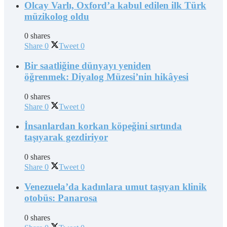
Olcay Varlı, Oxford’a kabul edilen ilk Türk
müzikolog oldu
0 shares
Share
0
Tweet
0
Bir saatliğine dünyayı yeniden
öğrenmek: Diyalog Müzesi’nin hikâyesi
0 shares
Share
0
Tweet
0
İnsanlardan korkan köpeğini sırtında
taşıyarak gezdiriyor
0 shares
Share
0
Tweet
0
Venezuela’da kadınlara umut taşıyan klinik
otobüs: Panarosa
0 shares