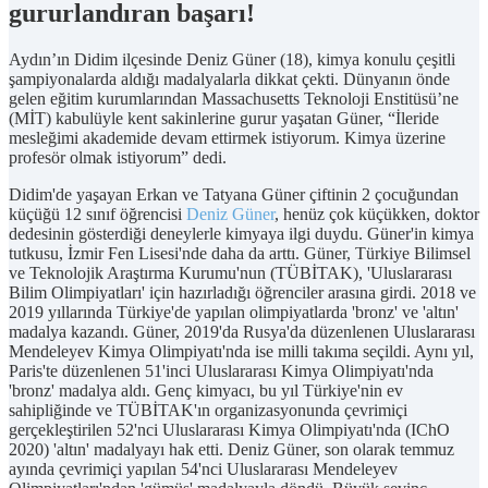
gururlandıran başarı!
Aydın’ın Didim ilçesinde Deniz Güner (18), kimya konulu çeşitli
şampiyonalarda aldığı madalyalarla dikkat çekti. Dünyanın önde
gelen eğitim kurumlarından Massachusetts Teknoloji Enstitüsü’ne
(MİT) kabulüyle kent sakinlerine gurur yaşatan Güner, “İleride
mesleğimi akademide devam ettirmek istiyorum. Kimya üzerine
profesör olmak istiyorum” dedi.
Didim'de yaşayan Erkan ve Tatyana Güner çiftinin 2 çocuğundan
küçüğü 12 sınıf öğrencisi
Deniz Güner
, henüz çok küçükken, doktor
dedesinin gösterdiği deneylerle kimyaya ilgi duydu. Güner'in kimya
tutkusu, İzmir Fen Lisesi'nde daha da arttı. Güner, Türkiye Bilimsel
ve Teknolojik Araştırma Kurumu'nun (TÜBİTAK), 'Uluslararası
Bilim Olimpiyatları' için hazırladığı öğrenciler arasına girdi. 2018 ve
2019 yıllarında Türkiye'de yapılan olimpiyatlarda 'bronz' ve 'altın'
madalya kazandı. Güner, 2019'da Rusya'da düzenlenen Uluslararası
Mendeleyev Kimya Olimpiyatı'nda ise milli takıma seçildi. Aynı yıl,
Paris'te düzenlenen 51'inci Uluslararası Kimya Olimpiyatı'nda
'bronz' madalya aldı. Genç kimyacı, bu yıl Türkiye'nin ev
sahipliğinde ve TÜBİTAK'ın organizasyonunda çevrimiçi
gerçekleştirilen 52'nci Uluslararası Kimya Olimpiyatı'nda (IChO
2020) 'altın' madalyayı hak etti. Deniz Güner, son olarak temmuz
ayında çevrimiçi yapılan 54'nci Uluslararası Mendeleyev