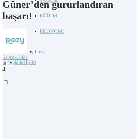
SAĞLIK
Güner’den gururlandıran
başarı!
EĞİTİM
EKONOMİ
BLOG
by
Pozy
5 Ocak 2021
İLETİŞİM
in
Gündem
0