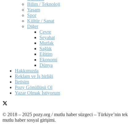
Bilim / Teknoloji
Yaşam
Spor
Kültür / Sanat
Diğer
Çevre
Seyahat
Mutfak
Sağlık
Eğitim
Ekonomi
Dünya
Hakkımızda
Reklam ve İş birliği
İletişim
Pozy Gönüllüsü Ol
Yazar Olmak İstiyorum
© 2018 – 2025 pozy.org / mutlu haber süzgeci – Türkiye’nin tek
mutlu haber sosyal girişimi.