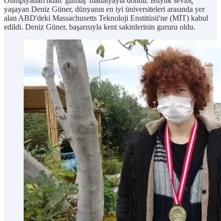
Olimpiyatları'ndan 'gümüş' madalyayla döndü. Büyük sevinç
yaşayan Deniz Güner, dünyanın en iyi üniversiteleri arasında yer
alan ABD'deki Massachusetts Teknoloji Enstitüsü'ne (MİT) kabul
edildi. Deniz Güner, başarısıyla kent sakinlerinin gururu oldu.