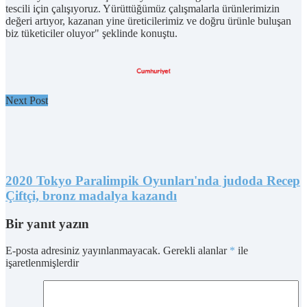
tescili için çalışıyoruz. Yürüttüğümüz çalışmalarla ürünlerimizin
değeri artıyor, kazanan yine üreticilerimiz ve doğru ürünle buluşan
biz tüketiciler oluyor" şeklinde konuştu.
Next Post
2020 Tokyo Paralimpik Oyunları'nda judoda Recep
Çiftçi, bronz madalya kazandı
Bir yanıt yazın
E-posta adresiniz yayınlanmayacak.
Gerekli alanlar
*
ile
işaretlenmişlerdir