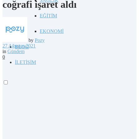
SAĞLIK
coğrafi işaret aldı
EĞİTİM
EKONOMİ
by
Pozy
27 Ağustos 2021
BLOG
in
Gündem
0
İLETİŞİM