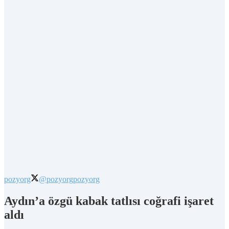
pozyorg
@pozyorg
pozyorg
Aydın’a özgü kabak tatlısı coğrafi işaret
aldı