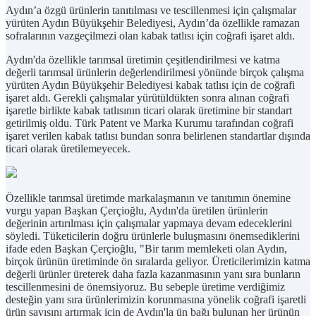
Aydın’a özgü ürünlerin tanıtılması ve tescillenmesi için çalışmalar
yürüten Aydın Büyükşehir Belediyesi, Aydın’da özellikle ramazan
sofralarının vazgeçilmezi olan kabak tatlısı için coğrafi işaret aldı.
Aydın'da özellikle tarımsal üretimin çeşitlendirilmesi ve katma
değerli tarımsal ürünlerin değerlendirilmesi yönünde birçok çalışma
yürüten Aydın Büyükşehir Belediyesi kabak tatlısı için de coğrafi
işaret aldı. Gerekli çalışmalar yürütüldükten sonra alınan coğrafi
işaretle birlikte kabak tatlısının ticari olarak üretimine bir standart
getirilmiş oldu. Türk Patent ve Marka Kurumu tarafından coğrafi
işaret verilen kabak tatlısı bundan sonra belirlenen standartlar dışında
ticari olarak üretilemeyecek.
Özellikle tarımsal üretimde markalaşmanın ve tanıtımın önemine
vurgu yapan Başkan Çerçioğlu, Aydın'da üretilen ürünlerin
değerinin artırılması için çalışmalar yapmaya devam edeceklerini
söyledi. Tüketicilerin doğru ürünlerle buluşmasını önemsediklerini
ifade eden Başkan Çerçioğlu, "Bir tarım memleketi olan Aydın,
birçok ürünün üretiminde ön sıralarda geliyor. Üreticilerimizin katma
değerli ürünler üreterek daha fazla kazanmasının yanı sıra bunların
tescillenmesini de önemsiyoruz. Bu sebeple üretime verdiğimiz
desteğin yanı sıra ürünlerimizin korunmasına yönelik coğrafi işaretli
ürün sayısını artırmak için de Aydın'la ün bağı bulunan her ürünün