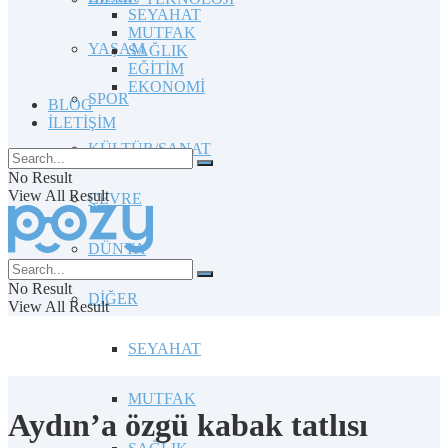
SEYAHAT
MUTFAK
YAŞAM
SAĞLIK
EĞİTİM
EKONOMİ
SPOR
BLOG
İLETİŞİM
KÜLTÜR/SANAT
No Result
View All Result
ÇEVRE
DÜNYA
No Result
DİĞER
View All Result
SEYAHAT
MUTFAK
Aydın’a özgü kabak tatlısı