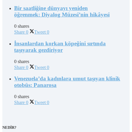
Bir saatliğine dünyayı yeniden
öğrenmek: Diyalog Müzesi’nin hikâyesi
0 shares
Share
0
Tweet
0
İnsanlardan korkan köpeğini sırtında
taşıyarak gezdiriyor
0 shares
Share
0
Tweet
0
Venezuela’da kadınlara umut taşıyan klinik
otobüs: Panarosa
0 shares
Share
0
Tweet
0
NEDİR?