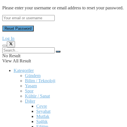
Please enter your username or email address to reset your password.
Log In
No Result
View All Result
Kategoriler
Gündem
Bilim / Teknoloji
Yaşam
Spor
Kültür / Sanat
Diğer
Çevre
Seyahat
Mutfak
Sağlık
Eğitim