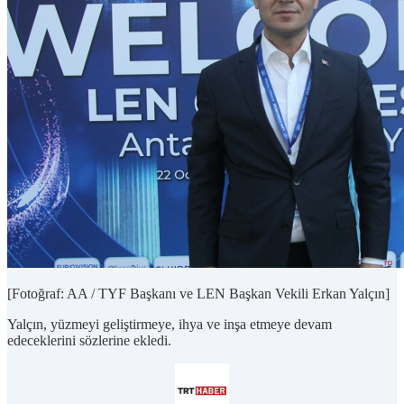
[Fotoğraf: AA / TYF Başkanı ve LEN Başkan Vekili Erkan Yalçın]
Yalçın, yüzmeyi geliştirmeye, ihya ve inşa etmeye devam
edeceklerini sözlerine ekledi.