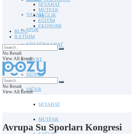
SEYAHAT
MUTFAK
YAŞAM
SAĞLIK
EĞİTİM
EKONOMİ
SPOR
BLOG
İLETİŞİM
KÜLTÜR/SANAT
No Result
View All Result
ÇEVRE
DÜNYA
No Result
DİĞER
View All Result
SEYAHAT
MUTFAK
Avrupa Su Sporları Kongresi