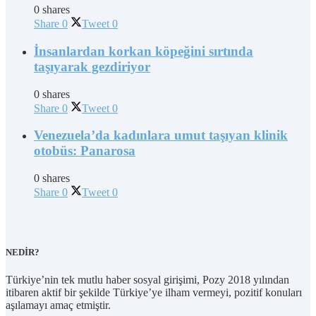
0 shares
Share
0
Tweet
0
İnsanlardan korkan köpeğini sırtında
taşıyarak gezdiriyor
0 shares
Share
0
Tweet
0
Venezuela’da kadınlara umut taşıyan klinik
otobüs: Panarosa
0 shares
Share
0
Tweet
0
NEDİR?
Türkiye’nin tek mutlu haber sosyal girişimi, Pozy 2018 yılından
itibaren aktif bir şekilde Türkiye’ye ilham vermeyi, pozitif konuları
aşılamayı amaç etmiştir.