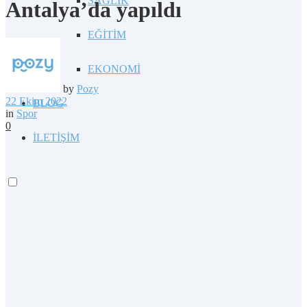
SAĞLIK
Antalya’da yapıldı
EĞİTİM
EKONOMİ
by
Pozy
22 Ekim 2022
BLOG
in
Spor
0
İLETİŞİM