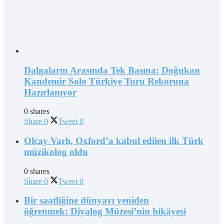
Dalgaların Arasında Tek Başına: Doğukan
Kandemir Solo Türkiye Turu Rekoruna
Hazırlanıyor
0 shares
Share
0
Tweet
0
Olcay Varlı, Oxford’a kabul edilen ilk Türk
müzikolog oldu
0 shares
Share
0
Tweet
0
Bir saatliğine dünyayı yeniden
öğrenmek: Diyalog Müzesi’nin hikâyesi