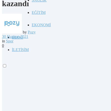
SAĞLIK
kazandı
EĞİTİM
EKONOMİ
by
Pozy
30 Haziran 2021
BLOG
in
Spor
0
İLETİŞİM