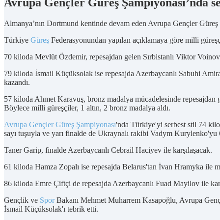
Avrupa Gençler Güreş Şampiyonası’nda serb
Almanya’nın Dortmund kentinde devam eden Avrupa Gençler Güreş Şamp
Türkiye
Güreş
Federasyonundan yapılan açıklamaya göre milli güreş
70 kiloda Mevlüt Özdemir, repesajdan gelen Sırbistanlı Viktor Voinovi
79 kiloda İsmail Küçüksolak ise repesajda Azerbaycanlı Sabuhi Amira
kazandı.
57 kiloda Ahmet Karavuş, bronz madalya mücadelesinde repesajdan gel
Böylece milli güreşçiler, 1 altın, 2 bronz madalya aldı.
Avrupa Gençler Güreş Şampiyonası
'nda Türkiye'yi serbest stil 74 k
sayı tuşuyla ve yarı finalde de Ukraynalı rakibi Vadym Kurylenko'yu 
Taner Garip, finalde Azerbaycanlı Cebrail Haciyev ile karşılaşacak.
61 kiloda Hamza Zopalı ise repesajda Belarus'tan İvan Hramyka ile mü
86 kiloda Emre Çiftçi de repesajda Azerbaycanlı Fuad Mayilov ile kar
Gençlik ve
Spor
Bakanı Mehmet Muharrem Kasapoğlu, Avrupa Gençler G
İsmail Küçüksolak'ı tebrik etti.