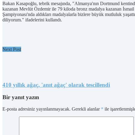
Bakan Kasapoğlu, tebrik mesajında, "Almanya'nın Dortmund kentinde 
kazanan Mevlüt Özdemir ile 79 kiloda bronz madalya kazanan İsmail Kü
Şampiyonası'nda aldıkları madalyalarla bizlere büyük mutluluk yaşattı
diliyorum." ifadelerini kullandı.
Next Post
410 yıllık ağaç, 'anıt ağaç' olarak tescillendi
Bir yanıt yazın
E-posta adresiniz yayınlanmayacak.
Gerekli alanlar
*
ile işaretlenmişl