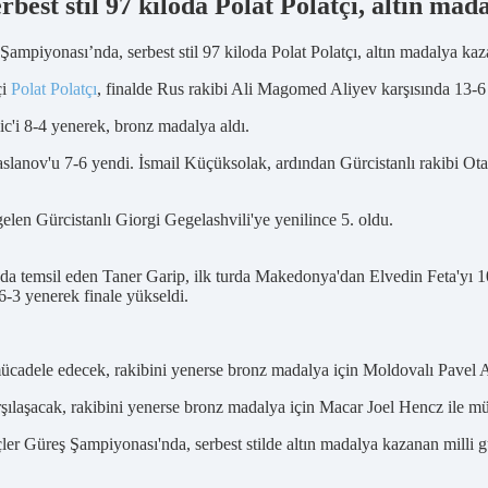
est stil 97 kiloda Polat Polatçı, altın mad
iyonası’nda, serbest stil 97 kiloda Polat Polatçı, altın madalya kaz
çi
Polat Polatçı
, finalde Rus rakibi Ali Magomed Aliyev karşısında 13-6
c'i 8-4 yenerek, bronz madalya aldı.
slanov'u 7-6 yendi. İsmail Küçüksolak, ardından Gürcistanlı rakibi Ota
en Gürcistanlı Giorgi Gegelashvili'ye yenilince 5. oldu.
iloda temsil eden Taner Garip, ilk turda Makedonya'dan Elvedin Feta'yı 
6-3 yenerek finale yükseldi.
cadele edecek, rakibini yenerse bronz madalya için Moldovalı Pavel An
şılaşacak, rakibini yenerse bronz madalya için Macar Joel Hencz ile m
üreş Şampiyonası'nda, serbest stilde altın madalya kazanan milli gü