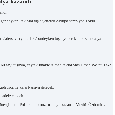
alya kazandı
andı.
 gerideyken, rakibini tuşla yenerek Avrupa şampiyonu oldu.
ri Adeishvili'yi de 10-7 öndeyken tuşla yenerek bronz madalya
10-0 sayı tuşuyla, çeyrek finalde Alman rakibi Stas David Wolf'u 14-2
drusca ile karşı karşıya gelecek.
ücadele edecek.
reşçi Polat Polatçı ile bronz madalya kazanan Mevlüt Özdemir ve