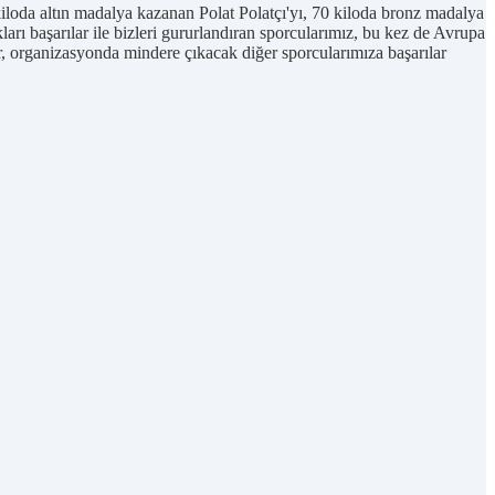
oda altın madalya kazanan Polat Polatçı'yı, 70 kiloda bronz madalya
ı başarılar ile bizleri gururlandıran sporcularımız, bu kez de Avrupa
r, organizasyonda mindere çıkacak diğer sporcularımıza başarılar