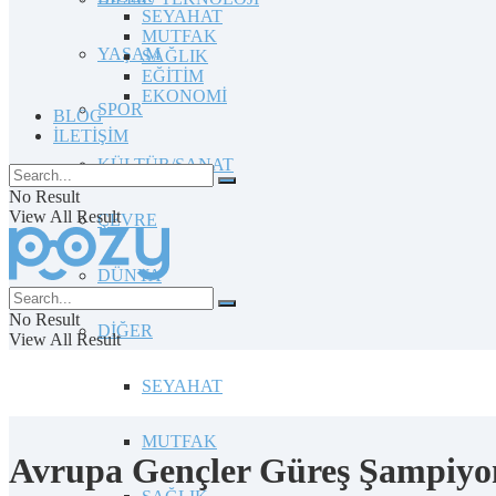
SEYAHAT
MUTFAK
YAŞAM
SAĞLIK
EĞİTİM
EKONOMİ
SPOR
BLOG
İLETİŞİM
KÜLTÜR/SANAT
No Result
View All Result
ÇEVRE
DÜNYA
No Result
DİĞER
View All Result
SEYAHAT
MUTFAK
Avrupa Gençler Güreş Şampiyonas