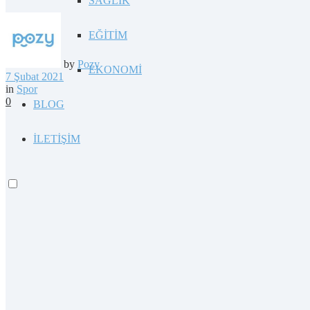
SAĞLIK
EĞİTİM
by
Pozy
EKONOMİ
7 Şubat 2021
in
Spor
0
BLOG
İLETİŞİM