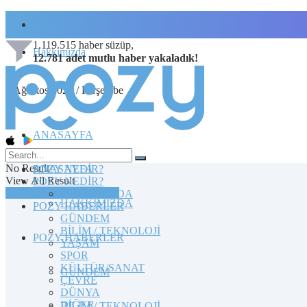
İletişim
1.119.515
haber süzüp,
Hakkımızda
12.781
adet
mutlu haber
yakaladık!
6 Ağustos 2026 / Perşembe
ANASAYFA
No Result
POZY NEDİR?
ANASAYFA
View All Result
POZY NEDİR?
TOPLULUĞA KATILIN
HAKKIMIZDA
HAKKIMIZDA
POZY HABERLER
GÜNDEM
BİLİM / TEKNOLOJİ
POZY HABERLER
YAŞAM
SPOR
KÜLTÜR/SANAT
GÜNDEM
ÇEVRE
DÜNYA
DİĞER
BİLİM / TEKNOLOJİ