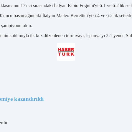
lasmanın 17'nci sırasındaki İtalyan Fabio Fognini'yi 6-1 ve 6-2'lik setl
uncu basamağındaki İtalyan Matteo Berrettini'yi 6-4 ve 6-2'lik setlerle
ın şampiyonu oldu.
enin katılımıyla ilk kez düzenlenen turnuvayı, İspanya'yı 2-1 yenen Sır
omiye kazandırıldı
erdir