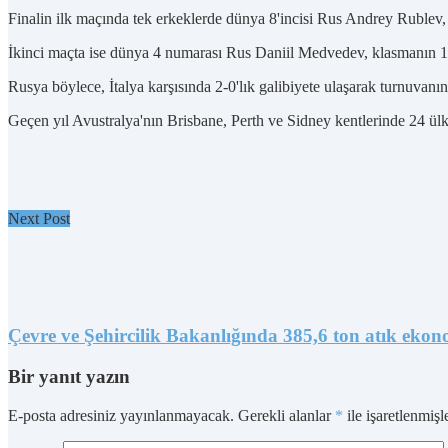
Finalin ilk maçında tek erkeklerde dünya 8'incisi Rus Andrey Rublev, k
İkinci maçta ise dünya 4 numarası Rus Daniil Medvedev, klasmanın 10'
Rusya böylece, İtalya karşısında 2-0'lık galibiyete ulaşarak turnuvan
Geçen yıl Avustralya'nın Brisbane, Perth ve Sidney kentlerinde 24 ülk
Next Post
Çevre ve Şehircilik Bakanlığında 385,6 ton atık ekon
Bir yanıt yazın
E-posta adresiniz yayınlanmayacak.
Gerekli alanlar
*
ile işaretlenmişl