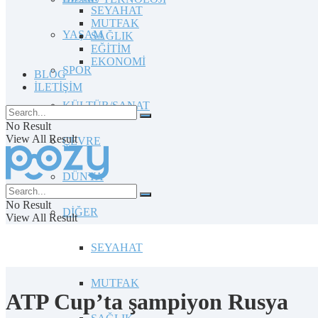
SEYAHAT
MUTFAK
YAŞAM
SAĞLIK
EĞİTİM
EKONOMİ
SPOR
BLOG
İLETİŞİM
KÜLTÜR/SANAT
No Result
View All Result
ÇEVRE
DÜNYA
No Result
DİĞER
View All Result
SEYAHAT
MUTFAK
ATP Cup’ta şampiyon Rusya