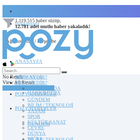
İletişim
1.119.515
haber süzüp,
Hakkımızda
12.781
adet
mutlu haber
yakaladık!
6 Ağustos 2026 / Perşembe
ANASAYFA
No Result
POZY NEDİR?
ANASAYFA
View All Result
POZY NEDİR?
TOPLULUĞA KATILIN
HAKKIMIZDA
HAKKIMIZDA
POZY HABERLER
GÜNDEM
BİLİM / TEKNOLOJİ
POZY HABERLER
YAŞAM
SPOR
KÜLTÜR/SANAT
GÜNDEM
ÇEVRE
DÜNYA
DİĞER
BİLİM / TEKNOLOJİ