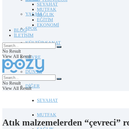
SEYAHAT
MUTFAK
YAŞAM
SAĞLIK
EĞİTİM
EKONOMİ
SPOR
BLOG
İLETİŞİM
KÜLTÜR/SANAT
No Result
View All Result
ÇEVRE
DÜNYA
No Result
DİĞER
View All Result
SEYAHAT
MUTFAK
Atık malzemelerden “çevreci” ro