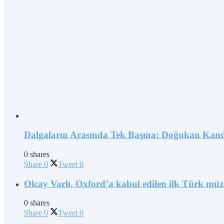
Dalgaların Arasında Tek Başına: Doğukan Kand
0 shares
Share
0
Tweet
0
Olcay Varlı, Oxford’a kabul edilen ilk Türk müz
0 shares
Share
0
Tweet
0