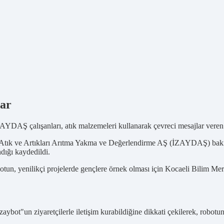
lar
n İZAYDAŞ çalışanları, atık malzemeleri kullanarak çevreci mesajlar veren
 Atık ve Artıkları Arıtma Yakma ve Değerlendirme AŞ (İZAYDAŞ) bakım
ndığı kaydedildi.
otun, yenilikçi projelerde gençlere örnek olması için Kocaeli Bilim Merk
ybot"un ziyaretçilerle iletişim kurabildiğine dikkati çekilerek, robotun