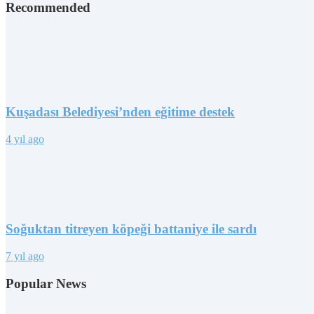
Recommended
Kuşadası Belediyesi’nden eğitime destek
4 yıl ago
Soğuktan titreyen köpeği battaniye ile sardı
7 yıl ago
Popular News