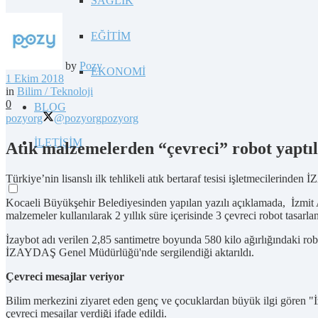
SAĞLIK
EĞİTİM
by
Pozy
EKONOMİ
1 Ekim 2018
in
Bilim / Teknoloji
0
BLOG
pozyorg
@pozyorg
pozyorg
İLETİŞİM
Atık malzemelerden “çevreci” robot yaptı
Türkiye’nin lisanslı ilk tehlikeli atık bertaraf tesisi işletmecilerinde
Kocaeli Büyükşehir Belediyesinden yapılan yazılı açıklamada, İzmit
malzemeler kullanılarak 2 yıllık süre içerisinde 3 çevreci robot tasarla
İzaybot adı verilen 2,85 santimetre boyunda 580 kilo ağırlığındaki rob
İZAYDAŞ Genel Müdürlüğü'nde sergilendiği aktarıldı.
Çevreci mesajlar veriyor
Bilim merkezini ziyaret eden genç ve çocuklardan büyük ilgi gören "İza
çevreci mesajlar verdiği ifade edildi.