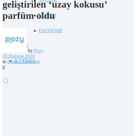
SAĞLIK
geliştirilen ‘uzay kokusu’
parfüm oldu
EĞİTİM
EKONOMİ
BLOG
by
Pozy
29 Haziran 2020
İLETİŞİM
in
Bilim / Teknoloji
0