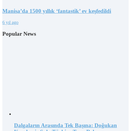
Manisa’da 1500 yıllık ‘fantastik’ ev keşfedildi
6 yıl ago
Popular News
Dalgaların Arasında Tek Başına: Doğukan