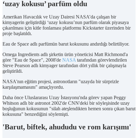
‘uzay kokusu’ parfüm oldu
Amerikan Havacılık ve Uzay Dairesi NASA’da çalışan bir
kimyagerin geliştirdiği ‘uzay kokusu’nun parfüm olarak piyasaya
çıkarılması için kitle fonlaması platformu Kickstarter üzerinden bir
proje başlatıldı.
Eau de Space adlı parfümün barut kokusunu andırdığı belirtiliyor.
Omega Ingredients adlı şirketin ürün yöneticisi Matt Richmond'a
göre "Eau de Space", 2008'de
NASA
tarafından görevlendirilen
Steve Pearson adlı kimyager tarafından dört yıllık bir çalışmayla
geliştirildi.
NASA'nın eğitim projesi, astronotların "uzayda bir sürprizle
karşılaşmamasını" amaçlıyordu.
Daha önce Uluslararası Uzay İstasyonu'nda görev yapan Peggy
Whitson adlı bir astronot 2002'de CNN'deki bir söyleşisinde uzay
boşluğunun kokusunun "silah ateşlendikten hemen sonra çıkan barut
kokusuna" benzediğini söylemişti.
'Barut, biftek, ahududu ve rom karışımı'