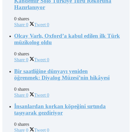
Kandemir Solo Türkiye Turu Rekoruna
Hazırlanıyor
0 shares
Share
0
Tweet
0
Olcay Varlı, Oxford’a kabul edilen ilk Türk
müzikolog oldu
0 shares
Share
0
Tweet
0
Bir saatliğine dünyayı yeniden
öğrenmek: Diyalog Müzesi’nin hikâyesi
0 shares
Share
0
Tweet
0
İnsanlardan korkan köpeğini sırtında
taşıyarak gezdiriyor
0 shares
Share
0
Tweet
0