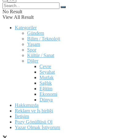
No Result
View All Result
Kategoriler
Gündem
Bilim / Teknoloji
Yaşam
Spor
Kültür / Sanat
Diğer
Çevre
Seyahat
Mutfak
Sağlık
Eğitim
Ekonomi
Dünya
Hakkımızda
Reklam ve İş birliği
İletişim
Pozy Gönüllüsü Ol
Yazar Olmak İstiyorum