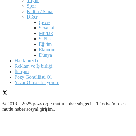
Yaşam
Spor
Kültür / Sanat
Diğer
Çevre
Seyahat
Mutfak
Sağlık
Eğitim
Ekonomi
Dünya
Hakkımızda
Reklam ve İş birliği
İletişim
Pozy Gönüllüsü Ol
Yazar Olmak İstiyorum
© 2018 – 2025 pozy.org / mutlu haber süzgeci – Türkiye’nin tek
mutlu haber sosyal girişimi.