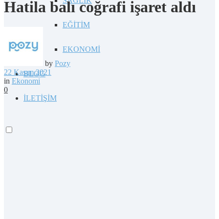
SAĞLIK
Hatila balı coğrafi işaret aldı
EĞİTİM
EKONOMİ
by
Pozy
22 Kasım 2021
BLOG
in
Ekonomi
0
İLETİŞİM