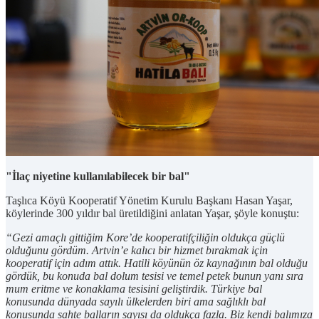
"İlaç niyetine kullanılabilecek bir bal"
Taşlıca Köyü Kooperatif Yönetim Kurulu Başkanı Hasan Yaşar,
köylerinde 300 yıldır bal üretildiğini anlatan Yaşar, şöyle konuştu:
“Gezi amaçlı gittiğim Kore’de kooperatifçiliğin oldukça güçlü
olduğunu gördüm. Artvin’e kalıcı bir hizmet bırakmak için
kooperatif için adım attık. Hatili köyünün öz kaynağının bal olduğu
gördük, bu konuda bal dolum tesisi ve temel petek bunun yanı sıra
mum eritme ve konaklama tesisini geliştirdik. Türkiye bal
konusunda dünyada sayılı ülkelerden biri ama sağlıklı bal
konusunda sahte balların sayısı da oldukça fazla. Biz kendi balımıza