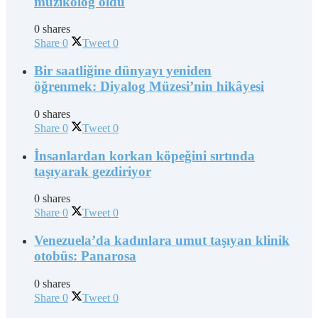
müzikolog oldu
0 shares
Share
0
Tweet
0
Bir saatliğine dünyayı yeniden
öğrenmek: Diyalog Müzesi’nin hikâyesi
0 shares
Share
0
Tweet
0
İnsanlardan korkan köpeğini sırtında
taşıyarak gezdiriyor
0 shares
Share
0
Tweet
0
Venezuela’da kadınlara umut taşıyan klinik
otobüs: Panarosa
0 shares
Share
0
Tweet
0