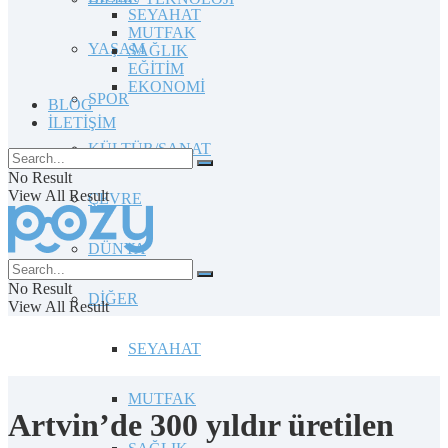
SEYAHAT
MUTFAK
YAŞAM
SAĞLIK
EĞİTİM
EKONOMİ
SPOR
BLOG
İLETİŞİM
KÜLTÜR/SANAT
No Result
View All Result
ÇEVRE
DÜNYA
No Result
DİĞER
View All Result
SEYAHAT
MUTFAK
Artvin’de 300 yıldır üretilen