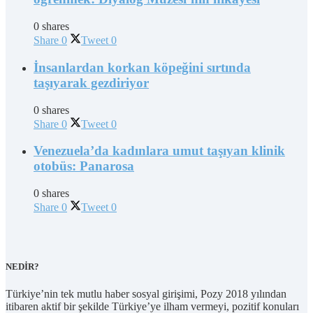
0 shares
Share
0
Tweet
0
İnsanlardan korkan köpeğini sırtında
taşıyarak gezdiriyor
0 shares
Share
0
Tweet
0
Venezuela’da kadınlara umut taşıyan klinik
otobüs: Panarosa
0 shares
Share
0
Tweet
0
NEDİR?
Türkiye’nin tek mutlu haber sosyal girişimi, Pozy 2018 yılından
itibaren aktif bir şekilde Türkiye’ye ilham vermeyi, pozitif konuları