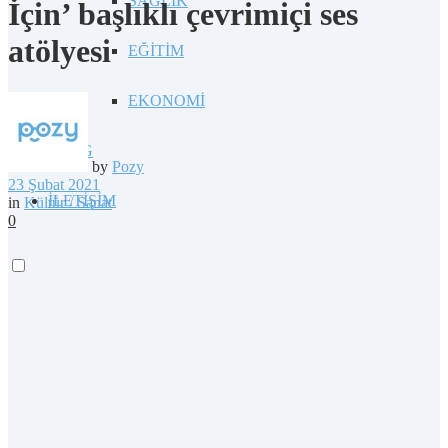
SAĞLIK
İçin’ başlıklı çevrimiçi ses
atölyesi
EĞİTİM
EKONOMİ
BLOG
by
Pozy
23 Şubat 2021
İLETİŞİM
in
Kültür / Sanat
0