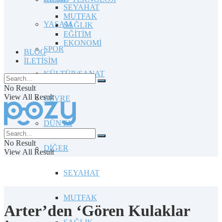
SEYAHAT
MUTFAK
YAŞAM
SAĞLIK
EĞİTİM
EKONOMİ
SPOR
BLOG
İLETİŞİM
KÜLTÜR/SANAT
No Result
View All Result
ÇEVRE
DÜNYA
No Result
DİĞER
View All Result
SEYAHAT
MUTFAK
Arter’den ‘Gören Kulaklar