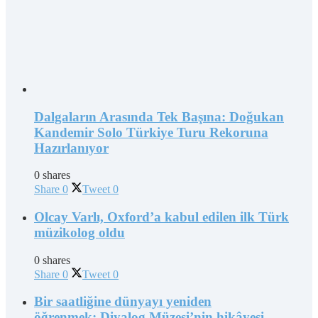
Dalgaların Arasında Tek Başına: Doğukan
Kandemir Solo Türkiye Turu Rekoruna
Hazırlanıyor
0 shares
Share
0
Tweet
0
Olcay Varlı, Oxford’a kabul edilen ilk Türk
müzikolog oldu
0 shares
Share
0
Tweet
0
Bir saatliğine dünyayı yeniden
öğrenmek: Diyalog Müzesi’nin hikâyesi