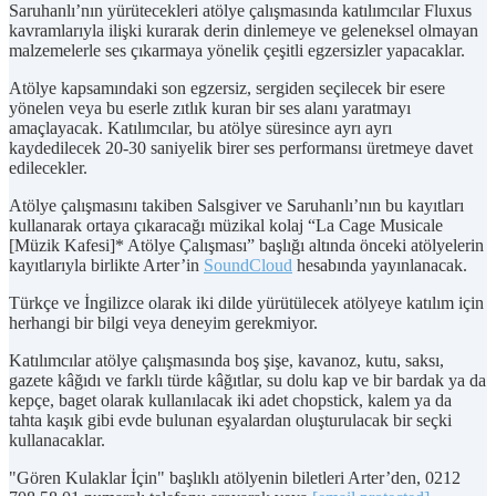
Saruhanlı’nın yürütecekleri atölye çalışmasında katılımcılar Fluxus
kavramlarıyla ilişki kurarak derin dinlemeye ve geleneksel olmayan
malzemelerle ses çıkarmaya yönelik çeşitli egzersizler yapacaklar.
Atölye kapsamındaki son egzersiz, sergiden seçilecek bir esere
yönelen veya bu eserle zıtlık kuran bir ses alanı yaratmayı
amaçlayacak. Katılımcılar, bu atölye süresince ayrı ayrı
kaydedilecek 20-30 saniyelik birer ses performansı üretmeye davet
edilecekler.
Atölye çalışmasını takiben Salsgiver ve Saruhanlı’nın bu kayıtları
kullanarak ortaya çıkaracağı müzikal kolaj “La Cage Musicale
[Müzik Kafesi]* Atölye Çalışması” başlığı altında önceki atölyelerin
kayıtlarıyla birlikte Arter’in
SoundCloud
hesabında yayınlanacak.
Türkçe ve İngilizce olarak iki dilde yürütülecek atölyeye katılım için
herhangi bir bilgi veya deneyim gerekmiyor.
Katılımcılar atölye çalışmasında boş şişe, kavanoz, kutu, saksı,
gazete kâğıdı ve farklı türde kâğıtlar, su dolu kap ve bir bardak ya da
kepçe, baget olarak kullanılacak iki adet chopstick, kalem ya da
tahta kaşık gibi evde bulunan eşyalardan oluşturulacak bir seçki
kullanacaklar.
"Gören Kulaklar İçin" başlıklı atölyenin biletleri Arter’den, 0212