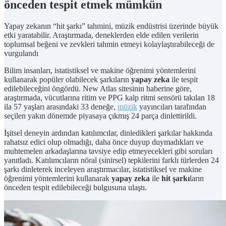
önceden tespit etmek mümkün
Yapay zekanın “hit şarkı” tahmini, müzik endüstrisi üzerinde büyük
etki yaratabilir. Araştırmada, deneklerden elde edilen verilerin
toplumsal beğeni ve zevkleri tahmin etmeyi kolaylaştırabileceği de
vurgulandı
Bilim insanları, istatistiksel ve makine öğrenimi yöntemlerini
kullanarak popüler olabilecek şarkıların
yapay zeka
ile tespit
edilebileceğini öngördü. New Atlas sitesinin haberine göre,
araştırmada, vücutlarına ritim ve PPG kalp ritmi sensörü takılan 18
ila 57 yaşları arasındaki 33 deneğe,
müzik
yayıncıları tarafından
seçilen yakın dönemde piyasaya çıkmış 24 parça dinlettirildi.
İşitsel deneyin ardından katılımcılar, dinledikleri şarkılar hakkında
rahatsız edici olup olmadığı, daha önce duyup duymadıkları ve
muhtemelen arkadaşlarına tavsiye edip etmeyecekleri gibi soruları
yanıtladı. Katılımcıların nöral (sinirsel) tepkilerini farklı türlerden 24
şarkı dinleterek inceleyen araştırmacılar, istatistiksel ve makine
öğrenimi yöntemlerini kullanarak
yapay zeka
ile
hit şarkı
ların
önceden tespit edilebileceği bulgusuna ulaştı.