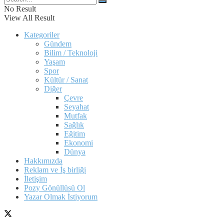
No Result
View All Result
Kategoriler
Gündem
Bilim / Teknoloji
Yaşam
Spor
Kültür / Sanat
Diğer
Çevre
Seyahat
Mutfak
Sağlık
Eğitim
Ekonomi
Dünya
Hakkımızda
Reklam ve İş birliği
İletişim
Pozy Gönüllüsü Ol
Yazar Olmak İstiyorum