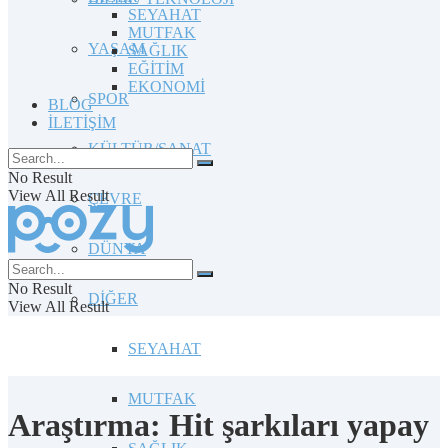
SEYAHAT
MUTFAK
YAŞAM
SAĞLIK
EĞİTİM
EKONOMİ
SPOR
BLOG
İLETİŞİM
KÜLTÜR/SANAT
No Result
View All Result
ÇEVRE
DÜNYA
No Result
DİĞER
View All Result
SEYAHAT
MUTFAK
Araştırma: Hit şarkıları yapay