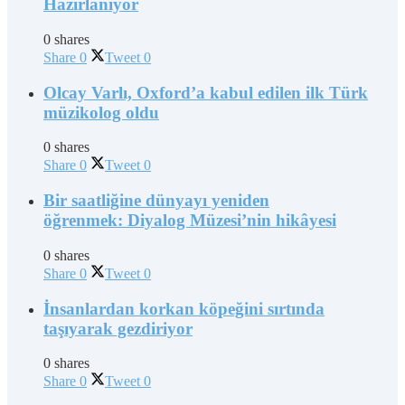
Hazırlanıyor
0 shares
Share
0
Tweet
0
Olcay Varlı, Oxford’a kabul edilen ilk Türk
müzikolog oldu
0 shares
Share
0
Tweet
0
Bir saatliğine dünyayı yeniden
öğrenmek: Diyalog Müzesi’nin hikâyesi
0 shares
Share
0
Tweet
0
İnsanlardan korkan köpeğini sırtında
taşıyarak gezdiriyor
0 shares
Share
0
Tweet
0