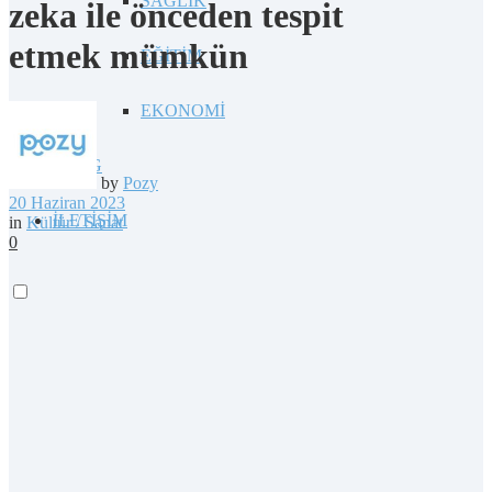
SAĞLIK
zeka ile önceden tespit
etmek mümkün
EĞİTİM
EKONOMİ
BLOG
by
Pozy
20 Haziran 2023
İLETİŞİM
in
Kültür / Sanat
0