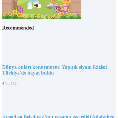
Recommended
Dünya onları konuşmuştu: Yapışık siyam ikizleri
Türkiye’de hayat buldu
4 yıl ago
Kuşadası Belediyesi’nın yaşama geçirdiği Adabahçe