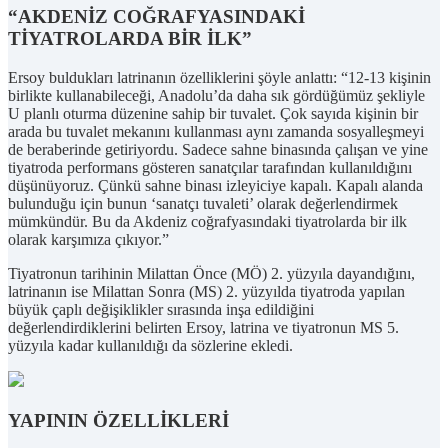
“AKDENİZ COĞRAFYASINDAKİ
TİYATROLARDA BİR İLK”
Ersoy buldukları latrinanın özelliklerini şöyle anlattı: “12-13 kişinin
birlikte kullanabileceği, Anadolu’da daha sık gördüğümüz şekliyle
U planlı oturma düzenine sahip bir tuvalet. Çok sayıda kişinin bir
arada bu tuvalet mekanını kullanması aynı zamanda sosyalleşmeyi
de beraberinde getiriyordu. Sadece sahne binasında çalışan ve yine
tiyatroda performans gösteren sanatçılar tarafından kullanıldığını
düşünüyoruz. Çünkü sahne binası izleyiciye kapalı. Kapalı alanda
bulunduğu için bunun ‘sanatçı tuvaleti’ olarak değerlendirmek
mümkündür. Bu da Akdeniz coğrafyasındaki tiyatrolarda bir ilk
olarak karşımıza çıkıyor.”
Tiyatronun tarihinin Milattan Önce (MÖ) 2. yüzyıla dayandığını,
latrinanın ise Milattan Sonra (MS) 2. yüzyılda tiyatroda yapılan
büyük çaplı değişiklikler sırasında inşa edildiğini
değerlendirdiklerini belirten Ersoy, latrina ve tiyatronun MS 5.
yüzyıla kadar kullanıldığı da sözlerine ekledi.
YAPININ ÖZELLİKLERİ