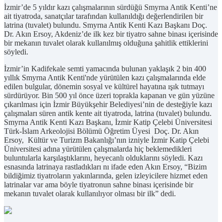
İzmir’de 5 yıldır kazı çalışmalarının sürdüğü Smyrna Antik Kenti’ne
ait tiyatroda, sanatçılar tarafından kullanıldığı değerlendirilen bir
latrina (tuvalet) bulundu. Smyrna Antik Kenti Kazı Başkanı Doç.
Dr. Akın Ersoy, Akdeniz’de ilk kez bir tiyatro sahne binası içerisinde
bir mekanın tuvalet olarak kullanılmış olduğuna şahitlik ettiklerini
söyledi.
İzmir’in Kadifekale semti yamacında bulunan yaklaşık 2 bin 400
yıllık Smyrna Antik Kenti'nde yürütülen kazı çalışmalarında elde
edilen bulgular, dönemin sosyal ve kültürel hayatına ışık tutmayı
sürdürüyor. Bin 500 yıl önce üzeri toprakla kapanan ve gün yüzüne
çıkarılması için İzmir Büyükşehir Belediyesi’nin de desteğiyle kazı
çalışmaları süren antik kente ait tiyatroda, latrina (tuvalet) bulundu.
Smyrna Antik Kenti Kazı Başkanı, İzmir Katip Çelebi Üniversitesi
Türk-İslam Arkeolojisi Bölümü Öğretim Üyesi Doç. Dr. Akın
Ersoy, Kültür ve Turizm Bakanlığı’nın izniyle İzmir Katip Çelebi
Üniversitesi adına yürütülen çalışmalarda hiç beklemedikleri
buluntularla karşılaştıklarını, heyecanlı olduklarını söyledi. Kazı
esnasında latrinaya rastladıkları nı ifade eden Akın Ersoy, “Bizim
bildiğimiz tiyatroların yakınlarında, gelen izleyicilere hizmet eden
latrinalar var ama böyle tiyatronun sahne binası içerisinde bir
mekanın tuvalet olarak kullanılıyor olması bir ilk” dedi.