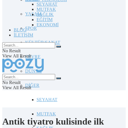
SEYAHAT
MUTFAK
YAŞAM
SAĞLIK
EĞİTİM
EKONOMİ
SPOR
BLOG
İLETİŞİM
KÜLTÜR/SANAT
No Result
View All Result
ÇEVRE
DÜNYA
No Result
DİĞER
View All Result
SEYAHAT
MUTFAK
Antik tiyatro kulisinde ilk