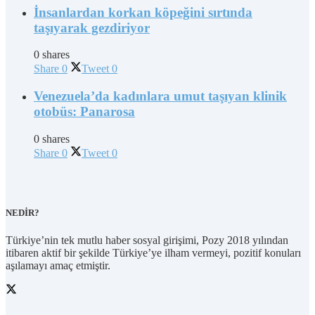
İnsanlardan korkan köpeğini sırtında
taşıyarak gezdiriyor
0 shares
Share
0
Tweet
0
Venezuela’da kadınlara umut taşıyan klinik
otobüs: Panarosa
0 shares
Share
0
Tweet
0
NEDİR?
Türkiye’nin tek mutlu haber sosyal girişimi, Pozy 2018 yılından
itibaren aktif bir şekilde Türkiye’ye ilham vermeyi, pozitif konuları
aşılamayı amaç etmiştir.