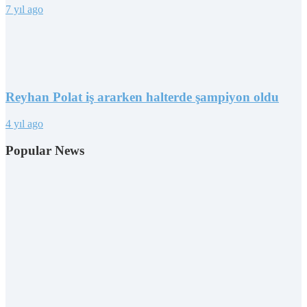
7 yıl ago
Reyhan Polat iş ararken halterde şampiyon oldu
4 yıl ago
Popular News