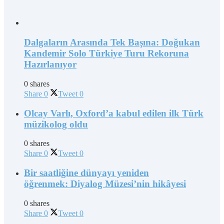
Dalgaların Arasında Tek Başına: Doğukan
Kandemir Solo Türkiye Turu Rekoruna
Hazırlanıyor
0 shares
Share
0
Tweet
0
Olcay Varlı, Oxford’a kabul edilen ilk Türk
müzikolog oldu
0 shares
Share
0
Tweet
0
Bir saatliğine dünyayı yeniden
öğrenmek: Diyalog Müzesi’nin hikâyesi
0 shares
Share
0
Tweet
0