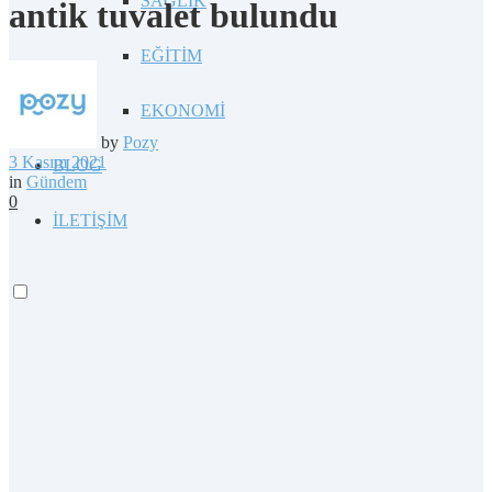
SAĞLIK
antik tuvalet bulundu
EĞİTİM
EKONOMİ
by
Pozy
3 Kasım 2021
BLOG
in
Gündem
0
İLETİŞİM