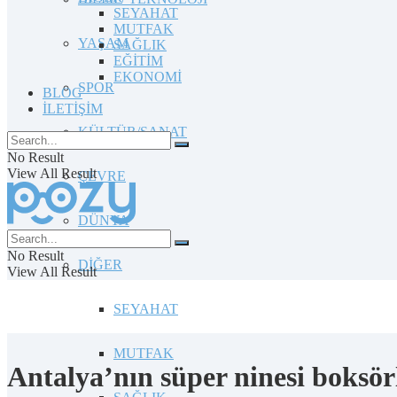
SEYAHAT
MUTFAK
YAŞAM
SAĞLIK
EĞİTİM
EKONOMİ
SPOR
BLOG
İLETİŞİM
KÜLTÜR/SANAT
No Result
View All Result
ÇEVRE
DÜNYA
No Result
DİĞER
View All Result
SEYAHAT
MUTFAK
Antalya’nın süper ninesi boksö