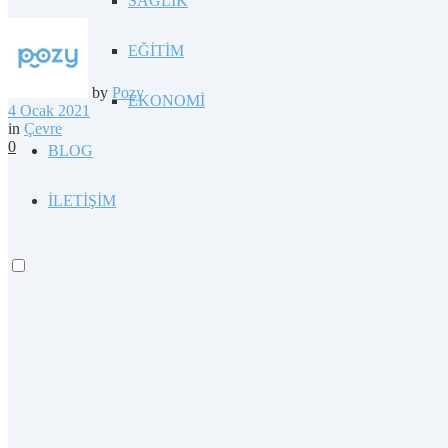
SAĞLIK
EĞİTİM
by
Pozy
EKONOMİ
4 Ocak 2021
in
Çevre
0
BLOG
İLETİŞİM