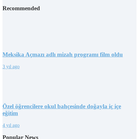
Recommended
Meksika Açmazı adlı mizah programı film oldu
3 yıl ago
Özel öğrencilere okul bahçesinde doğayla iç içe
eğitim
4 yıl ago
Popular News