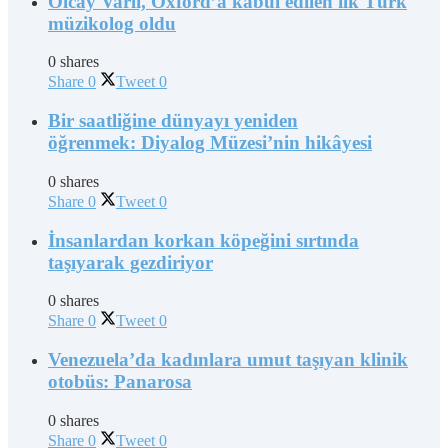
Olcay Varlı, Oxford’a kabul edilen ilk Türk
müzikolog oldu
0 shares
Share
0
Tweet
0
Bir saatliğine dünyayı yeniden
öğrenmek: Diyalog Müzesi’nin hikâyesi
0 shares
Share
0
Tweet
0
İnsanlardan korkan köpeğini sırtında
taşıyarak gezdiriyor
0 shares
Share
0
Tweet
0
Venezuela’da kadınlara umut taşıyan klinik
otobüs: Panarosa
0 shares
Share
0
Tweet
0