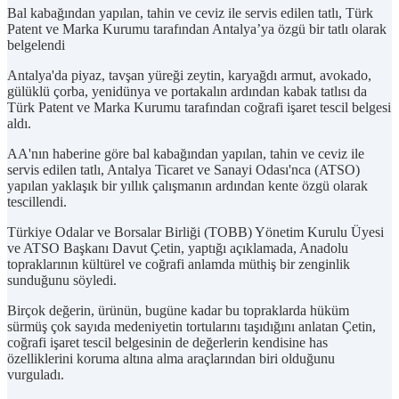
Bal kabağından yapılan, tahin ve ceviz ile servis edilen tatlı, Türk
Patent ve Marka Kurumu tarafından Antalya’ya özgü bir tatlı olarak
belgelendi
Antalya'da piyaz, tavşan yüreği zeytin, karyağdı armut, avokado,
gülüklü çorba, yenidünya ve portakalın ardından kabak tatlısı da
Türk Patent ve Marka Kurumu tarafından coğrafi işaret tescil belgesi
aldı.
AA'nın haberine göre bal kabağından yapılan, tahin ve ceviz ile
servis edilen tatlı, Antalya Ticaret ve Sanayi Odası'nca (ATSO)
yapılan yaklaşık bir yıllık çalışmanın ardından kente özgü olarak
tescillendi.
Türkiye Odalar ve Borsalar Birliği (TOBB) Yönetim Kurulu Üyesi
ve ATSO Başkanı Davut Çetin, yaptığı açıklamada, Anadolu
topraklarının kültürel ve coğrafi anlamda müthiş bir zenginlik
sunduğunu söyledi.
Birçok değerin, ürünün, bugüne kadar bu topraklarda hüküm
sürmüş çok sayıda medeniyetin tortularını taşıdığını anlatan Çetin,
coğrafi işaret tescil belgesinin de değerlerin kendisine has
özelliklerini koruma altına alma araçlarından biri olduğunu
vurguladı.