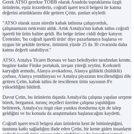
Gerek ATSO gerekse TOBB olarak Anadolu topraklarına özgü
ürünlerin, eşsiz lezzetlerin, coğrafi işaret tescil belgesi ile katma
değerini artırdıklarını dile getiren Çetin, şunları söyledi:
"ATSO olarak uzun süredir kabak tatlısına çalışıyorduk,
çalışmamızın neticesini aldık. Artık Antalya'nın kabak tatlısı coğrafi
işaretli bir ürün haline geldi. Bu belge ürüne ciddi değer katıyor.
Üretenler, 'bu coğrafi işaretli ürün' diye pazarlamaya başlarsa ve
uygun bir şekilde üretirse, ürününü yüzde 25 ila 30 civarında daha
katma değerli satabiliyor."
ATSO, Antalya Ticaret Borsası ve bazı belediyeler tarafından kentte,
bugüne kadar Finike portakalı, tavşan yüreği zeytini, Korkuteli
karyağdı armudu, Alanya avokadosu, Alanya gülüklü (hülüklü)
çorbası, Alanya yenidünyası ve Antalya piyazının tescillendiğini dile
getiren Çetin, kabak tatlısı ile tescillenen ürün sayısının 8'e
yükseldiğini bildirdi.
Davut Çetin, bu ürünlerin dışında Antalya'da çalışma yapılan serpme
börek, bergamot, turunç reçelleri üzerine çalışma yapıldığını
belirterek, Antalya'ya özgü olan yanıksı dondurma için de talep
geldiğini ve bu konuda da araştırmalara başlanacağını kaydetti.
Coğrafi işaret tescil belgesi alan ürünlerin kent ile bütünleştiğini,
tanıtıma katkı sağladığını ifade eden Çetin, bir kente giden insanların