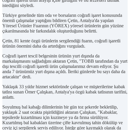
coğrafi işaretli ürün arayışı içine girdiğini ve bu lezzetleri tatmak
istediğini söyledi.
Türkiye genelinde tüm oda ve borsaların coğrafi işaret konusunda
önemli çalışmalar yaptığını bildiren Çetin, Antalya'da yapılan
Yöresel Ürünler Fuarının (YÖREX) yöresel ürünlerin gün yüzüne
çıkarılmasında bir farkındalık oluşturduğunu belirtti.
Çetin, 81 kente özgü ürünlerin sergilendiği fuarın, coğrafi işaretli
ürünün önemini daha da artırdığını vurguladı.
Coğrafi işaret tescil belgesinin ürünün yurt dışında da
markalaşmasını sağladığını aktaran Çetin, "TOBB tarafından da yurt
dışı tescilli coğrafi işaretli ürün çalışmalarımız devam ediyor. Şu
anda 7 ürünümüz yurt dışına açıldı. İleriki günlerde bu sayı daha da
artacaktır" dedi.
Yaklaşık 33 yıldır hizmet sektöründe çalışan ve müşterilerine kabak
tatlısı sunan Ömer Çalışkan, Antalya'ya özgü kabak tatlısının tarifini,
anlattı.
Soyulmuş bal kabağı dilimlerinin bir gün toz şekerde bekletilip,
yaklaşık 2 saat ocakta pişirildiğini aktaran Çalışkan, "Kabaklar,
tepsilerde kızartılması için kuzineye ya da fırına sürülüyor.
Kızartılmış bal kabakları üzerine çifte kavrulmuş tahin dökülüp ve
ceviz içi serpilerek servis ediliyor. İsteğe göre kaymaklı olarak da