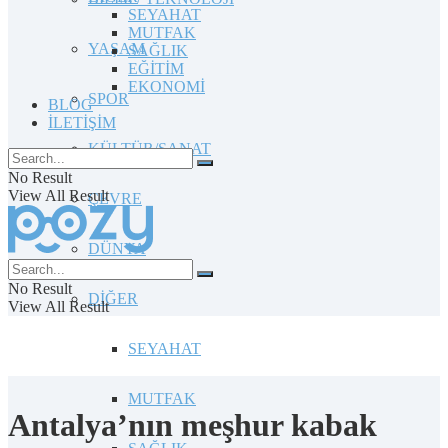
SEYAHAT
MUTFAK
YAŞAM
SAĞLIK
EĞİTİM
EKONOMİ
SPOR
BLOG
İLETİŞİM
KÜLTÜR/SANAT
No Result
View All Result
ÇEVRE
DÜNYA
No Result
DİĞER
View All Result
SEYAHAT
MUTFAK
Antalya’nın meşhur kabak