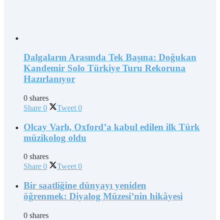
Dalgaların Arasında Tek Başına: Doğukan
Kandemir Solo Türkiye Turu Rekoruna
Hazırlanıyor
0 shares
Share
0
Tweet
0
Olcay Varlı, Oxford’a kabul edilen ilk Türk
müzikolog oldu
0 shares
Share
0
Tweet
0
Bir saatliğine dünyayı yeniden
öğrenmek: Diyalog Müzesi’nin hikâyesi
0 shares