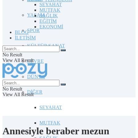
SEYAHAT
MUTFAK
YAŞAM
SAĞLIK
EĞİTİM
EKONOMİ
SPOR
BLOG
İLETİŞİM
KÜLTÜR/SANAT
No Result
View All Result
ÇEVRE
DÜNYA
No Result
DİĞER
View All Result
SEYAHAT
MUTFAK
Annesiyle beraber mezun