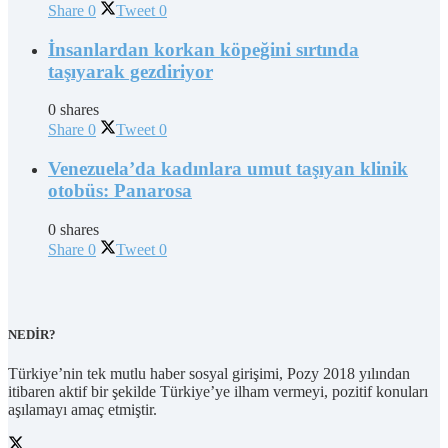
Share
0
Tweet
0
İnsanlardan korkan köpeğini sırtında
taşıyarak gezdiriyor
0 shares
Share
0
Tweet
0
Venezuela’da kadınlara umut taşıyan klinik
otobüs: Panarosa
0 shares
Share
0
Tweet
0
NEDİR?
Türkiye’nin tek mutlu haber sosyal girişimi, Pozy 2018 yılından
itibaren aktif bir şekilde Türkiye’ye ilham vermeyi, pozitif konuları
aşılamayı amaç etmiştir.