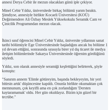
annesi Derya Cebir ile mezun olacakları günü iple çekiyor.
Minel Cebir Yıldız, üniversitede birkaç bölümü yarım bıraktı.
Şimdiyse, annesiyle birlikte Kocaeli Üniversitesi (KOÜ)
Değirmendere Ali Özbay Meslek Yüksekokulu Seramik Cam ve
Çinicilik Programından mezun olacak.
İkinci sınıf öğrencisi Minel Cebir Yıldız, üniversite yıllarının sanat
tarihi bölümüyle Ege Üniversitesinde başladığını ancak bu bölüme 1
yıl devam ettiğini, sonrasında sırasıyla birer yıl dış ticaret ile medya
iletişim bölümlerinde Sakarya Üniversitesinde öğrenim gördüğünü
söyledi.
Yıldız, son olarak annesiyle seramiği keşfettiğini belirterek, şöyle
konuştu:
"Sanırım annem 'Elimle götüreyim, başında bekleyeyim, bir yeri
bitirsin artık' düşüncesine kapıldı. Onunla birlikte okumaktan çok
memnunum, çok keyifli ama en çok zorlandığım 'Dersten
kaytaramamak' oldu. Her gün okuldayız. Bizim için güzel bir
tecrübe."