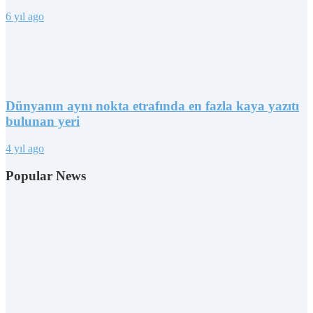
6 yıl ago
Dünyanın aynı nokta etrafında en fazla kaya yazıtı
bulunan yeri
4 yıl ago
Popular News