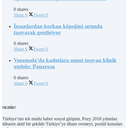
0 shares
Share
0
Tweet
0
İnsanlardan korkan köpeğini sırtında
taşıyarak gezdiriyor
0 shares
Share
0
Tweet
0
Venezuela’da kadınlara umut taşıyan klinik
otobüs: Panarosa
0 shares
Share
0
Tweet
0
NEDİR?
Türkiye’nin tek mutlu haber sosyal girişimi, Pozy 2018 yılından
itibaren aktif bir şekilde Türkiye’ye ilham vermeyi, pozitif konuları