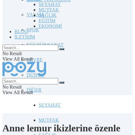
SEYAHAT
MUTFAK
YAŞAM
SAĞLIK
EĞİTİM
EKONOMİ
SPOR
BLOG
İLETİŞİM
KÜLTÜR/SANAT
No Result
View All Result
ÇEVRE
DÜNYA
No Result
DİĞER
View All Result
SEYAHAT
MUTFAK
Anne lemur ikizlerine özenle