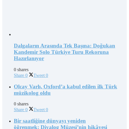
Dalgaların Arasında Tek Başına: Doğukan
Kandemir Solo Türkiye Turu Rekoruna
Hazırlanıyor
0 shares
Share
0
Tweet
0
Olcay Varlı, Oxford’a kabul edilen ilk Türk
müzikolog oldu
0 shares
Share
0
Tweet
0
Bir saatliğine dünyayı yeniden
öğrenmek: Diyalog Müzesi’nin hikâyesi