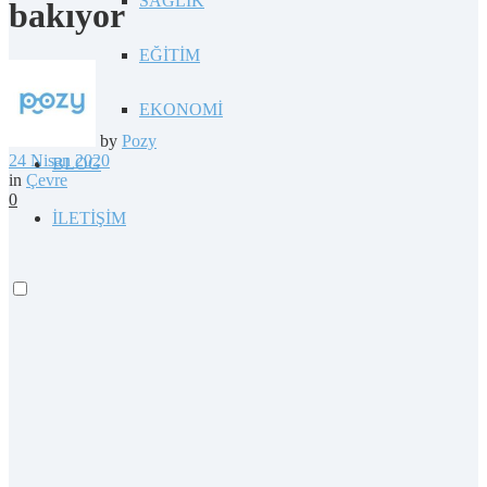
SAĞLIK
bakıyor
EĞİTİM
EKONOMİ
by
Pozy
24 Nisan 2020
BLOG
in
Çevre
0
İLETİŞİM