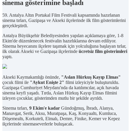
sinema gösterimine başladı
59. Antalya Altın Portakal Film Festivali kapsamında hazırlanan
sinema tırları, Gazipaşa ve Akseki ilçelerinde ilk film gösterimlerini
gerçekleştirdi.
Antalya Büyükşehir Belediyesinden yapılan açıklamaya göre, 1-8
Ekim'de düzenlenecek festivalin hazırlıklarına devam ediliyor.
Sinema heyecanını ilçelere taşımak için yolculuğuna başlayan tırlar,
ilk olarak Akseki ve Gazipaşa ilçelerinde
ücretsiz film gösterimleri
yaptı.
Akseki Kaymakamlığı önünde,
"Aslan Hürkuş Kayıp Elmas"
çocuk filmi ile
"Aykut Enişte 2"
filmi izleyiciyle buluşturuldu.
Gazipaşa Cumhuriyet Meydanı'nda da katılımcılar, açık havada
sinema keyfi yaşadı. Tırda, Aslan Hürkuş Kayıp Elmas filmini
izleyen çocuklar, gösterimden mutlu bir şekilde ayrıldı.
Sinema tırları,
9 Ekim'e kadar
Gündoğmuş, İbradı, Alanya,
Manavgat, Serik, Aksu, Muratpaşa, Kaş, Konyaaltı, Kumluca,
Döşemealtı, Korkuteli, Elmalı, Demre, Finike, Kemer ve Kepez
ilçelerinde sinemaseverlerle buluşacak.