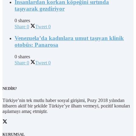
İnsanlardan korkan köpeğini sırtında
taşıyarak gezdiriyor
0 shares
Share
0
Tweet
0
Venezuela’da kadınlara umut taşıyan klinik
otobüs: Panarosa
0 shares
Share
0
Tweet
0
NEDİR?
Türkiye’nin tek mutlu haber sosyal girişimi, Pozy 2018 yılından
itibaren aktif bir şekilde Türkiye’ye ilham vermeyi, pozitif konuları
aşılamayı amaç etmiştir.
KURUMSAL