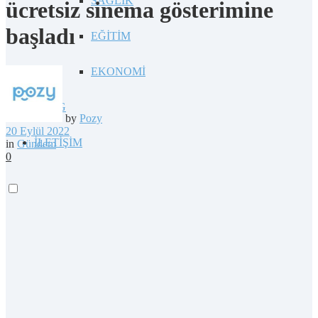
SAĞLIK
ücretsiz sinema gösterimine
başladı
EĞİTİM
EKONOMİ
BLOG
by
Pozy
20 Eylül 2022
İLETİŞİM
in
Gündem
0