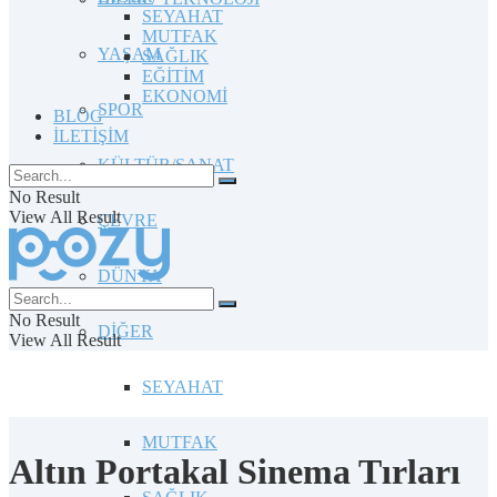
SEYAHAT
MUTFAK
YAŞAM
SAĞLIK
EĞİTİM
EKONOMİ
SPOR
BLOG
İLETİŞİM
KÜLTÜR/SANAT
No Result
View All Result
ÇEVRE
DÜNYA
No Result
DİĞER
View All Result
SEYAHAT
MUTFAK
Altın Portakal Sinema Tırları