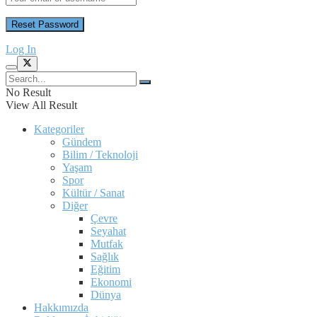
Log In
No Result
View All Result
Kategoriler
Gündem
Bilim / Teknoloji
Yaşam
Spor
Kültür / Sanat
Diğer
Çevre
Seyahat
Mutfak
Sağlık
Eğitim
Ekonomi
Dünya
Hakkımızda