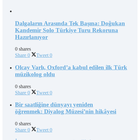
Dalgaların Arasında Tek Başına: Doğukan
Kandemir Solo Türkiye Turu Rekoruna
Hazırlanıyor
0 shares
Share
0
Tweet
0
Olcay Varlı, Oxford’a kabul edilen ilk Türk
müzikolog oldu
0 shares
Share
0
Tweet
0
Bir saatliğine dünyayı yeniden
öğrenmek: Diyalog Müzesi’nin hikâyesi
0 shares
Share
0
Tweet
0