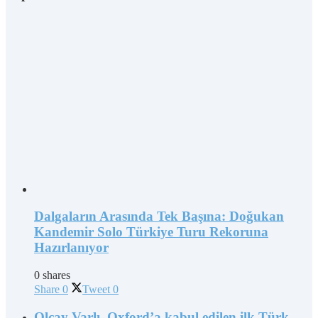
Dalgaların Arasında Tek Başına: Doğukan
Kandemir Solo Türkiye Turu Rekoruna
Hazırlanıyor
0 shares
Share
0
Tweet
0
Olcay Varlı, Oxford’a kabul edilen ilk Türk