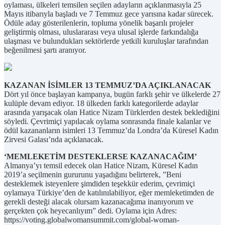
oylaması, ülkeleri temsilen seçilen adayların açıklanmasıyla 25
Mayıs itibarıyla başladı ve 7 Temmuz gece yarısına kadar sürecek.
Ödüle aday gösterilenlerin, topluma yönelik başarılı projeler
geliştirmiş olması, uluslararası veya ulusal işlerde farkındalığa
ulaşması ve bulundukları sektörlerde yetkili kuruluşlar tarafından
beğenilmesi şartı aranıyor.
KAZANAN İSİMLER 13 TEMMUZ’DA AÇIKLANACAK
Dört yıl önce başlayan kampanya, bugün farklı şehir ve ülkelerde 27
kulüple devam ediyor. 18 ülkeden farklı kategorilerde adaylar
arasında yarışacak olan Hatice Nizam Türklerden destek beklediğini
söyledi. Çevrimiçi yapılacak oylama sonrasında finale kalanlar ve
ödül kazananların isimleri 13 Temmuz’da Londra’da Küresel Kadın
Zirvesi Galası’nda açıklanacak.
‘MEMLEKETİM DESTEKLERSE KAZANACAĞIM’
Almanya’yı temsil edecek olan Hatice Nizam, Küresel Kadın
2019’a seçilmenin gururunu yaşadığını belirterek, ”Beni
desteklemek isteyenlere şimdiden teşekkür ederim, çevrimiçi
oylamaya Türkiye’den de katılınılabiliyor, eğer memleketimden de
gerekli desteği alacak olursam kazanacağıma inanıyorum ve
gerçekten çok heyecanlıyım” dedi. Oylama için Adres:
https://voting.globalwomansummit.com/global-woman-