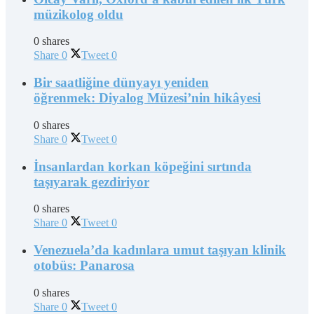
müzikolog oldu
0 shares
Share
0
Tweet
0
Bir saatliğine dünyayı yeniden
öğrenmek: Diyalog Müzesi’nin hikâyesi
0 shares
Share
0
Tweet
0
İnsanlardan korkan köpeğini sırtında
taşıyarak gezdiriyor
0 shares
Share
0
Tweet
0
Venezuela’da kadınlara umut taşıyan klinik
otobüs: Panarosa
0 shares
Share
0
Tweet
0