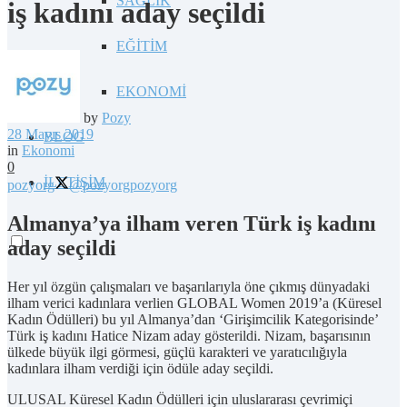
SAĞLIK
iş kadını aday seçildi
EĞİTİM
EKONOMİ
by
Pozy
28 Mayıs 2019
BLOG
in
Ekonomi
0
İLETİŞİM
pozyorg
@pozyorg
pozyorg
Almanya’ya ilham veren Türk iş kadını
aday seçildi
Her yıl özgün çalışmaları ve başarılarıyla öne çıkmış dünyadaki
ilham verici kadınlara verlien GLOBAL Women 2019’a (Küresel
Kadın Ödülleri) bu yıl Almanya’dan ‘Girişimcilik Kategorisinde’
Türk iş kadını Hatice Nizam aday gösterildi. Nizam, başarısının
ülkede büyük ilgi görmesi, güçlü karakteri ve yaratıcılığıyla
kadınlara ilham verdiği için ödüle aday seçildi.
ULUSAL Küresel Kadın Ödülleri için uluslararası çevrimiçi