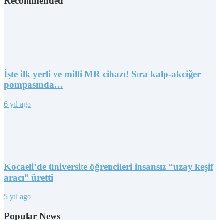
Recommended
İşte ilk yerli ve milli MR cihazı! Sıra kalp-akciğer
pompasında…
6 yıl ago
Kocaeli’de üniversite öğrencileri insansız “uzay keşif
aracı” üretti
5 yıl ago
Popular News