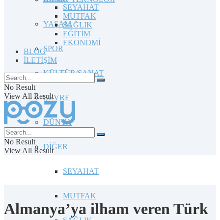
SEYAHAT
MUTFAK
YAŞAM
SAĞLIK
EĞİTİM
EKONOMİ
SPOR
BLOG
İLETİŞİM
KÜLTÜR/SANAT
No Result
View All Result
ÇEVRE
DÜNYA
No Result
DİĞER
View All Result
SEYAHAT
MUTFAK
Almanya’ya ilham veren Türk