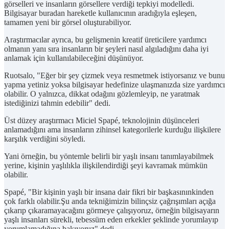
görselleri ve insanların görsellere verdiği tepkiyi modelledi.
Bilgisayar buradan hareketle kullanıcının aradığıyla eşleşen,
tamamen yeni bir görsel oluşturabiliyor.
Araştırmacılar ayrıca, bu gelişmenin kreatif üreticilere yardımcı
olmanın yanı sıra insanların bir şeyleri nasıl algıladığını daha iyi
anlamak için kullanılabileceğini düşünüyor.
Ruotsalo, "Eğer bir şey çizmek veya resmetmek istiyorsanız ve bunu
yapma yetiniz yoksa bilgisayar hedefinize ulaşmanızda size yardımcı
olabilir. O yalnızca, dikkat odağını gözlemleyip, ne yaratmak
istediğinizi tahmin edebilir" dedi.
Üst düzey araştırmacı Miciel Spapé, teknolojinin düşünceleri
anlamadığını ama insanların zihinsel kategorilerle kurduğu ilişkilere
karşılık verdiğini söyledi.
Yani örneğin, bu yöntemle belirli bir yaşlı insanı tanımlayabilmek
yerine, kişinin yaşlılıkla ilişkilendirdiği şeyi kavramak mümkün
olabilir.
Spapé, "Bir kişinin yaşlı bir insana dair fikri bir başkasınınkinden
çok farklı olabilir.Şu anda tekniğimizin bilinçsiz çağrışımları açığa
çıkarıp çıkaramayacağını görmeye çalışıyoruz, örneğin bilgisayarın
yaşlı insanları sürekli, tebessüm eden erkekler şeklinde yorumlayıp
yorumlamadığına bakıyoruz" dedi.