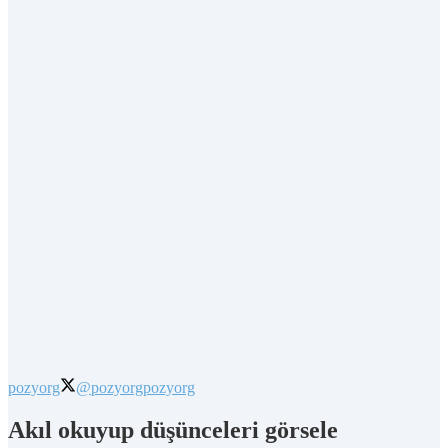
pozyorg
@pozyorg
pozyorg
Akıl okuyup düşünceleri görsele