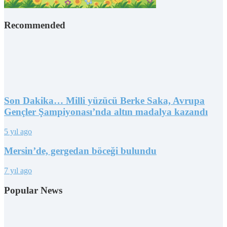
Recommended
Son Dakika… Milli yüzücü Berke Saka, Avrupa
Gençler Şampiyonası’nda altın madalya kazandı
5 yıl ago
Mersin’de, gergedan böceği bulundu
7 yıl ago
Popular News