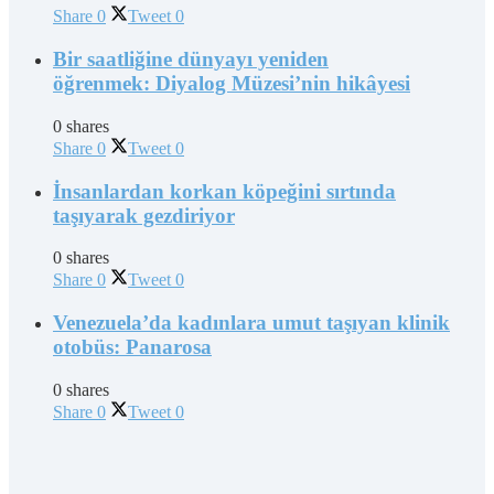
Share
0
Tweet
0
Bir saatliğine dünyayı yeniden
öğrenmek: Diyalog Müzesi’nin hikâyesi
0 shares
Share
0
Tweet
0
İnsanlardan korkan köpeğini sırtında
taşıyarak gezdiriyor
0 shares
Share
0
Tweet
0
Venezuela’da kadınlara umut taşıyan klinik
otobüs: Panarosa
0 shares
Share
0
Tweet
0