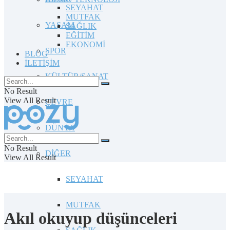
SEYAHAT
MUTFAK
YAŞAM
SAĞLIK
EĞİTİM
EKONOMİ
SPOR
BLOG
İLETİŞİM
KÜLTÜR/SANAT
No Result
View All Result
ÇEVRE
DÜNYA
No Result
DİĞER
View All Result
SEYAHAT
MUTFAK
Akıl okuyup düşünceleri