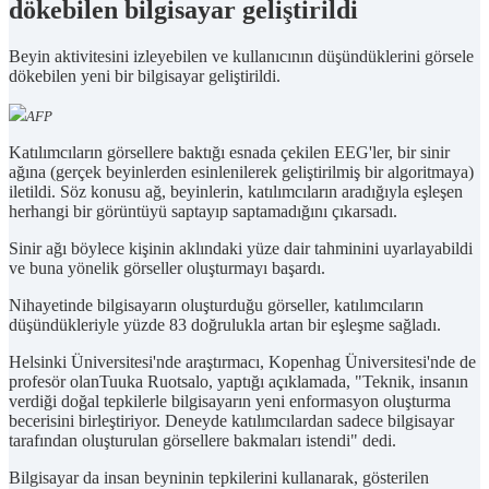
dökebilen bilgisayar geliştirildi
Beyin aktivitesini izleyebilen ve kullanıcının düşündüklerini görsele
dökebilen yeni bir bilgisayar geliştirildi.
AFP
Katılımcıların görsellere baktığı esnada çekilen EEG'ler, bir sinir
ağına (gerçek beyinlerden esinlenilerek geliştirilmiş bir algoritmaya)
iletildi. Söz konusu ağ, beyinlerin, katılımcıların aradığıyla eşleşen
herhangi bir görüntüyü saptayıp saptamadığını çıkarsadı.
Sinir ağı böylece kişinin aklındaki yüze dair tahminini uyarlayabildi
ve buna yönelik görseller oluşturmayı başardı.
Nihayetinde bilgisayarın oluşturduğu görseller, katılımcıların
düşündükleriyle yüzde 83 doğrulukla artan bir eşleşme sağladı.
Helsinki Üniversitesi'nde araştırmacı, Kopenhag Üniversitesi'nde de
profesör olanTuuka Ruotsalo, yaptığı açıklamada, "Teknik, insanın
verdiği doğal tepkilerle bilgisayarın yeni enformasyon oluşturma
becerisini birleştiriyor. Deneyde katılımcılardan sadece bilgisayar
tarafından oluşturulan görsellere bakmaları istendi" dedi.
Bilgisayar da insan beyninin tepkilerini kullanarak, gösterilen