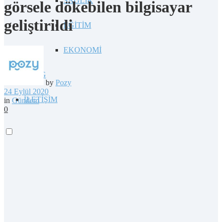
SAĞLIK
görsele dökebilen bilgisayar
geliştirildi
EĞİTİM
EKONOMİ
BLOG
by
Pozy
24 Eylül 2020
İLETİŞİM
in
Gündem
0