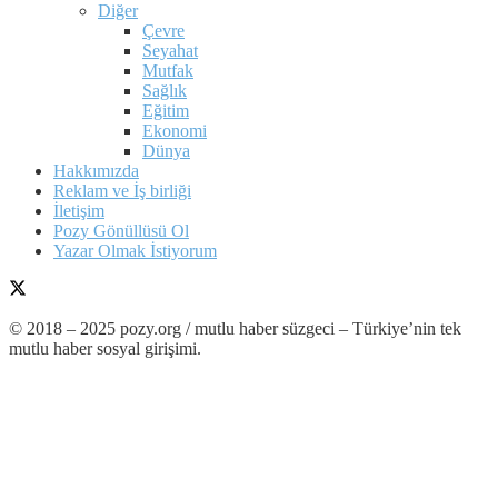
Diğer
Çevre
Seyahat
Mutfak
Sağlık
Eğitim
Ekonomi
Dünya
Hakkımızda
Reklam ve İş birliği
İletişim
Pozy Gönüllüsü Ol
Yazar Olmak İstiyorum
© 2018 – 2025 pozy.org / mutlu haber süzgeci – Türkiye’nin tek
mutlu haber sosyal girişimi.