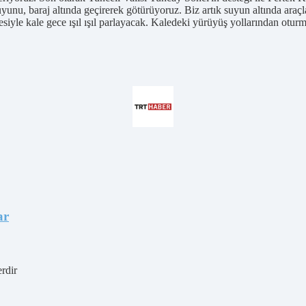
suyunu, baraj altında geçirerek götürüyoruz. Biz artık suyun altında araç
mesiyle kale gece ışıl ışıl parlayacak. Kaledeki yürüyüş yollarından otur
ar
erdir