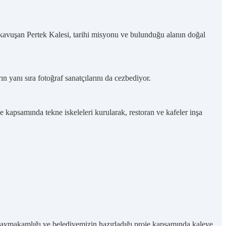
kavuşan Pertek Kalesi, tarihi misyonu ve bulunduğu alanın doğal
ın yanı sıra fotoğraf sanatçılarını da cezbediyor.
 kapsamında tekne iskeleleri kurularak, restoran ve kafeler inşa
k Kaymakamlığı ve belediyemizin hazırladığı proje kapsamında kaleye