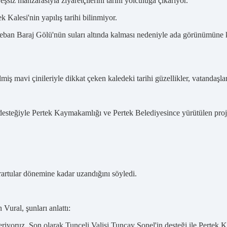
şsiz manzarasıyla ziyaretçilerini tarihi yolculuğa çıkarıyor.
 Kalesi'nin yapılış tarihi bilinmiyor.
 Keban Baraj Gölü'nün suları altında kalması nedeniyle ada görünümüne 
miş mavi çinileriyle dikkat çeken kaledeki tarihi güzellikler, vatandaşlar
 desteğiyle Pertek Kaymakamlığı ve Pertek Belediyesince yürütülen proje
artular dönemine kadar uzandığını söyledi.
 Vural, şunları anlattı:
teriyoruz. Son olarak Tunceli Valisi Tuncay Sonel'in desteği ile Perte