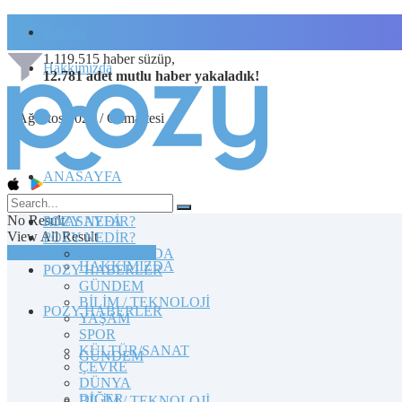
İletişim
1.119.515
haber süzüp,
Hakkımızda
12.781
adet
mutlu haber
yakaladık!
8 Ağustos 2026 / Cumartesi
ANASAYFA
No Result
POZY NEDİR?
ANASAYFA
View All Result
POZY NEDİR?
TOPLULUĞA KATILIN
HAKKIMIZDA
HAKKIMIZDA
POZY HABERLER
GÜNDEM
BİLİM / TEKNOLOJİ
POZY HABERLER
YAŞAM
SPOR
KÜLTÜR/SANAT
GÜNDEM
ÇEVRE
DÜNYA
DİĞER
BİLİM / TEKNOLOJİ