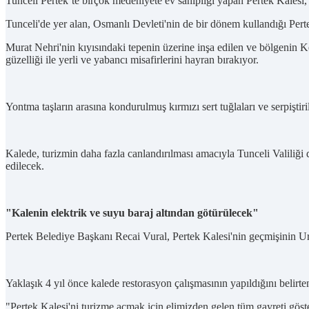
Tunceli Pertek’te birçok medeniyete ev sahipliği yapan Pertek Kalesi, e
Tunceli'de yer alan, Osmanlı Devleti'nin de bir dönem kullandığı Pertek
Murat Nehri'nin kıyısındaki tepenin üzerine inşa edilen ve bölgenin
güzelliği ile yerli ve yabancı misafirlerini hayran bırakıyor.
Yontma taşların arasına kondurulmuş kırmızı sert tuğlaları ve serpiştiril
Kalede, turizmin daha fazla canlandırılması amacıyla Tunceli Valiliği
edilecek.
"Kalenin elektrik ve suyu baraj altından götürülecek"
Pertek Belediye Başkanı Recai Vural, Pertek Kalesi'nin geçmişinin Ur
Yaklaşık 4 yıl önce kalede restorasyon çalışmasının yapıldığını belirten
"Pertek Kalesi'ni turizme açmak için elimizden gelen tüm gayreti gös