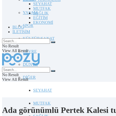
SEYAHAT
MUTFAK
YAŞAM
SAĞLIK
EĞİTİM
EKONOMİ
SPOR
BLOG
İLETİŞİM
KÜLTÜR/SANAT
No Result
View All Result
ÇEVRE
DÜNYA
No Result
DİĞER
View All Result
SEYAHAT
MUTFAK
Ada görünümlü Pertek Kalesi tu