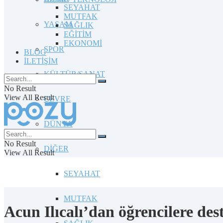
SEYAHAT
MUTFAK
YAŞAM
SAĞLIK
EĞİTİM
EKONOMİ
SPOR
BLOG
İLETİŞİM
KÜLTÜR/SANAT
No Result
View All Result
ÇEVRE
DÜNYA
No Result
DİĞER
View All Result
SEYAHAT
MUTFAK
Acun Ilıcalı’dan öğrencilere de