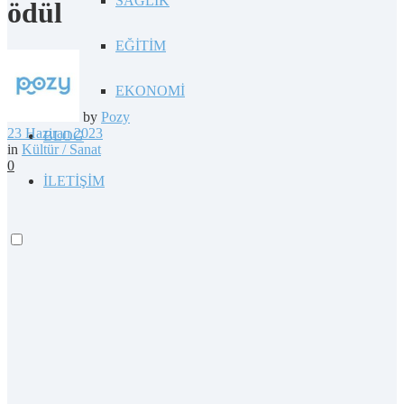
SAĞLIK
ödül
EĞİTİM
EKONOMİ
by
Pozy
23 Haziran 2023
BLOG
in
Kültür / Sanat
0
İLETİŞİM