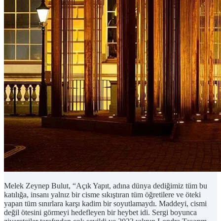
Melek Zeynep Bulut, “Açık Yapıt, adına dünya dediğimiz tüm bu
katılığa, insanı yalnız bir cisme sıkıştıran tüm öğretilere ve öteki
yapan tüm sınırlara karşı kadim bir soyutlamaydı. Maddeyi, cismi
değil ötesini görmeyi hedefleyen bir heybet idi. Sergi boyunca