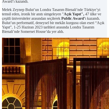
Award’ı kazandı.
Melek Zeynep Bulut’un Londra Tasarım Bienali’nde Türkiye’yi
temsil eden, ironik bir anıtı simgeleyen "
Açık Yapıt",
47 ülke ve
çeşitli üniversiteler arasından seçilerek
Public Award’
ı kazandı.
Bulut’un performatif, deneysel bir mekân kurgusu olan eseri “Açık
Yapıt”, 1-25 Haziran 2023 tarihleri arasında Londra Tasarım
Bienali’nde Somerset House’da yer aldı.