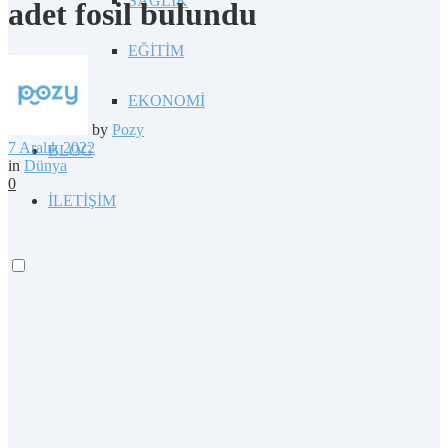
SAĞLIK
adet fosil bulundu
EĞİTİM
EKONOMİ
by
Pozy
7 Aralık 2022
BLOG
in
Dünya
0
İLETİŞİM