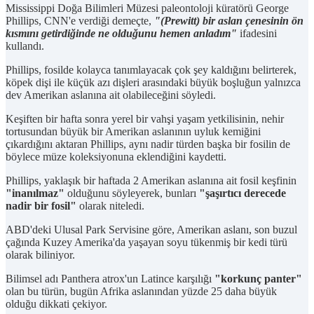
Mississippi Doğa Bilimleri Müzesi paleontoloji küratörü George
Phillips, CNN'e verdiği demeçte,
"(Prewitt) bir aslan çenesinin ön
kısmını getirdiğinde ne olduğunu hemen anladım"
ifadesini
kullandı.
Phillips, fosilde kolayca tanımlayacak çok şey kaldığını belirterek,
köpek dişi ile küçük azı dişleri arasındaki büyük boşluğun yalnızca
dev Amerikan aslanına ait olabileceğini söyledi.
Keşiften bir hafta sonra yerel bir vahşi yaşam yetkilisinin, nehir
tortusundan büyük bir Amerikan aslanının uyluk kemiğini
çıkardığını aktaran Phillips, aynı nadir türden başka bir fosilin de
böylece müze koleksiyonuna eklendiğini kaydetti.
Phillips, yaklaşık bir haftada 2 Amerikan aslanına ait fosil keşfinin
"inanılmaz"
olduğunu söyleyerek, bunları
"şaşırtıcı derecede
nadir bir fosil"
olarak niteledi.
ABD'deki Ulusal Park Servisine göre, Amerikan aslanı, son buzul
çağında Kuzey Amerika'da yaşayan soyu tükenmiş bir kedi türü
olarak biliniyor.
Bilimsel adı Panthera atrox'un Latince karşılığı
"korkunç panter"
olan bu türün, bugün Afrika aslanından yüzde 25 daha büyük
olduğu dikkati çekiyor.