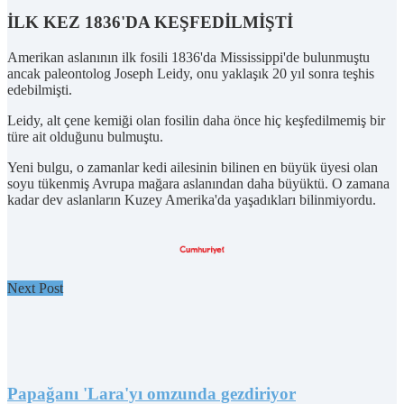
İLK KEZ 1836'DA KEŞFEDİLMİŞTİ
Amerikan aslanının ilk fosili 1836'da Mississippi'de bulunmuştu
ancak paleontolog Joseph Leidy, onu yaklaşık 20 yıl sonra teşhis
edebilmişti.
Leidy, alt çene kemiği olan fosilin daha önce hiç keşfedilmemiş bir
türe ait olduğunu bulmuştu.
Yeni bulgu, o zamanlar kedi ailesinin bilinen en büyük üyesi olan
soyu tükenmiş Avrupa mağara aslanından daha büyüktü. O zamana
kadar dev aslanların Kuzey Amerika'da yaşadıkları bilinmiyordu.
Next Post
Papağanı 'Lara'yı omzunda gezdiriyor