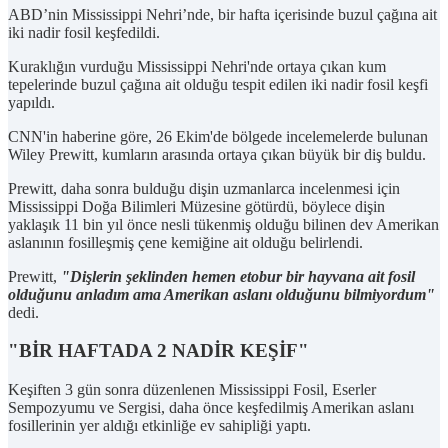
ABD’nin Mississippi Nehri’nde, bir hafta içerisinde buzul çağına ait
iki nadir fosil keşfedildi.
Kuraklığın vurduğu Mississippi Nehri'nde ortaya çıkan kum
tepelerinde buzul çağına ait olduğu tespit edilen iki nadir fosil keşfi
yapıldı.
CNN'in haberine göre, 26 Ekim'de bölgede incelemelerde bulunan
Wiley Prewitt, kumların arasında ortaya çıkan büyük bir diş buldu.
Prewitt, daha sonra bulduğu dişin uzmanlarca incelenmesi için
Mississippi Doğa Bilimleri Müzesine götürdü, böylece dişin
yaklaşık 11 bin yıl önce nesli tükenmiş olduğu bilinen dev Amerikan
aslanının fosilleşmiş çene kemiğine ait olduğu belirlendi.
Prewitt,
"Dişlerin şeklinden hemen etobur bir hayvana ait fosil
olduğunu anladım ama Amerikan aslanı olduğunu bilmiyordum"
dedi.
"BİR HAFTADA 2 NADİR KEŞİF"
Keşiften 3 gün sonra düzenlenen Mississippi Fosil, Eserler
Sempozyumu ve Sergisi, daha önce keşfedilmiş Amerikan aslanı
fosillerinin yer aldığı etkinliğe ev sahipliği yaptı.