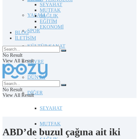
SEYAHAT
MUTFAK
YAŞAM
SAĞLIK
EĞİTİM
EKONOMİ
SPOR
BLOG
İLETİŞİM
KÜLTÜR/SANAT
No Result
View All Result
ÇEVRE
DÜNYA
No Result
DİĞER
View All Result
SEYAHAT
MUTFAK
ABD’de buzul çağına ait iki