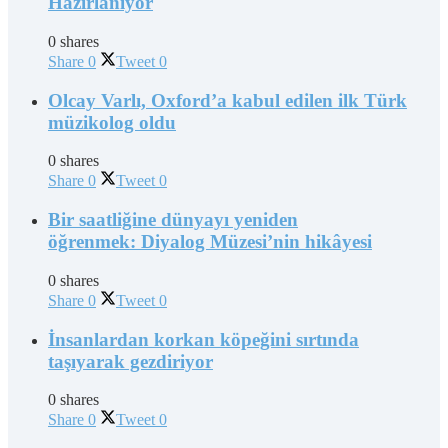
Hazırlanıyor
0 shares
Share
0
Tweet
0
Olcay Varlı, Oxford’a kabul edilen ilk Türk
müzikolog oldu
0 shares
Share
0
Tweet
0
Bir saatliğine dünyayı yeniden
öğrenmek: Diyalog Müzesi’nin hikâyesi
0 shares
Share
0
Tweet
0
İnsanlardan korkan köpeğini sırtında
taşıyarak gezdiriyor
0 shares
Share
0
Tweet
0