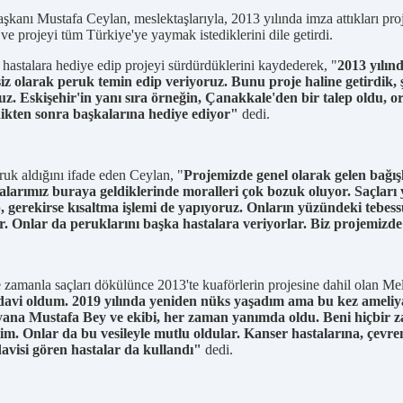
ı Mustafa Ceylan, meslektaşlarıyla, 2013 yılında imza attıkları projey
ve projeyi tüm Türkiye'ye yaymak istediklerini dile getirdi.
a hastalara hediye edip projeyi sürdürdüklerini kaydederek, "
2013 yılın
tsiz olarak peruk temin edip veriyoruz. Bunu proje haline getirdik
uz. Eskişehir'in yanı sıra örneğin, Çanakkale'den bir talep oldu
ikten sonra başkalarına hediye ediyor"
dedi.
ruk aldığını ifade eden Ceylan, "
Projemizde genel olarak gelen bağış
talarımız buraya geldiklerinde moralleri çok bozuk oluyor. Saçları
 gerekirse kısaltma işlemi de yapıyoruz. Onların yüzündeki tebes
ar. Onlar da peruklarını başka hastalara veriyorlar. Biz projemizd
 zamanla saçları dökülünce 2013'te kuaförlerin projesine dahil olan Meli
tedavi oldum. 2019 yılında yeniden nüks yaşadım ama bu kez ameli
ana Mustafa Bey ve ekibi, her zaman yanımda oldu. Beni hiçbir za
tim. Onlar da bu vesileyle mutlu oldular. Kanser hastalarına, çevre
avisi gören hastalar da kullandı"
dedi.