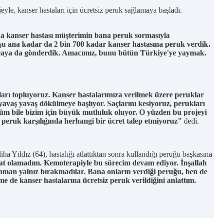
le, kanser hastaları için ücretsiz peruk sağlamaya başladı.
da kanser hastası müşterimin bana peruk sormasıyla
, şu ana kadar da 2 bin 700 kadar kanser hastasına peruk verdik.
, oraya da gönderdik. Amacımız, bunu bütün Türkiye'ye yaymak.
ları topluyoruz. Kanser hastalarımıza verilmek üzere peruklar
 yavaş yavaş dökülmeye başlıyor. Saçlarını kesiyoruz, perukları
süm bile bizim için büyük mutluluk oluyor. O yüzden bu projeyi
e peruk karşılığında herhangi bir ücret talep etmiyoruz"
dedi.
ha Yıldız (64), hastalığı atlattıktan sonra kullandığı peruğu başkasına
yat olamadım. Kemoterapiyle bu sürecim devam ediyor. İnşallah
man yalnız bırakmadılar. Bana onların verdiği peruğu, ben de
me de kanser hastalarına ücretsiz peruk verildiğini anlattım.