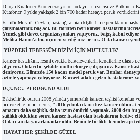
Dünya Kuaförler Konfederasyonu Türkiye Temsilcisi ve Balkanlar Başkan
Kuaförler, 9 yılda yaklaşık 2 bin 700 kadar hastaya peruk verdiklerini 
Kuaför Mustafa Ceylan, hastalığı atlatan kişilerin de peruklarını başk
çalışmalarımız başladı. Bu tarihten beri kanser hastalarına ücre
Yemek gibi davet organizasyonları yapıyoruz, bağış kabul ediyor
Meliha Hanım'a bu, üçüncü verdiğimiz peruk. O da kanseri yend
'YÜZDEKİ TEBESSÜM BİZİM İÇİN MUTLULUK'
Kanser hastalığını, resmi evrakla belgeleyenlerin kendilerine ulaşıp pe
alıyoruz. Onları bu şekilde mutlu etmeye çalışıyoruz. Kanser has
deniyoruz. Elimizde 150 kadar model peruk var. Bunları deneyip,
azimle yapmaya çalışıyoruz. Kanseri atlatıp gelen hastalarımız v
ÜÇÜNCÜ PERUĞUNU ALDI
Eskişehir'de oturan 2008 yılında yumurtalık kanseri teşhisi konulan ve
hediye ettiğini belirterek,
"2016 yılında ikinci kez kanser oldum, 
amacım daha sağlıklı, daha uzun ömürlü yaşamak. 2008'den bu y
sağlıklı olduktan sonra kanser hastası olan başkalarına hediye et
Onlardan da yararlananlar oldu. Benimle birlikte kemoterapi ted
'HAYAT HER ŞEKİLDE GÜZEL'