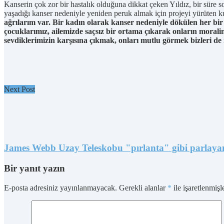
Kanserin çok zor bir hastalık olduğuna dikkat çeken Yıldız, bir süre
yaşadığı kanser nedeniyle yeniden peruk almak için projeyi yürüten kua
ağrılarım var. Bir kadın olarak kanser nedeniyle dökülen her bi
çocuklarımız, ailemizde saçsız bir ortama çıkarak onların morali
sevdiklerimizin karşısına çıkmak, onları mutlu görmek bizleri de
Next Post
James Webb Uzay Teleskobu "pırlanta" gibi parlayan 
Bir yanıt yazın
E-posta adresiniz yayınlanmayacak.
Gerekli alanlar
*
ile işaretlenmişl