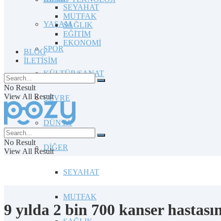
SEYAHAT
MUTFAK
YAŞAM
SAĞLIK
EĞİTİM
EKONOMİ
SPOR
BLOG
İLETİŞİM
KÜLTÜR/SANAT
No Result
View All Result
ÇEVRE
DÜNYA
No Result
DİĞER
View All Result
SEYAHAT
MUTFAK
9 yılda 2 bin 700 kanser hastasın