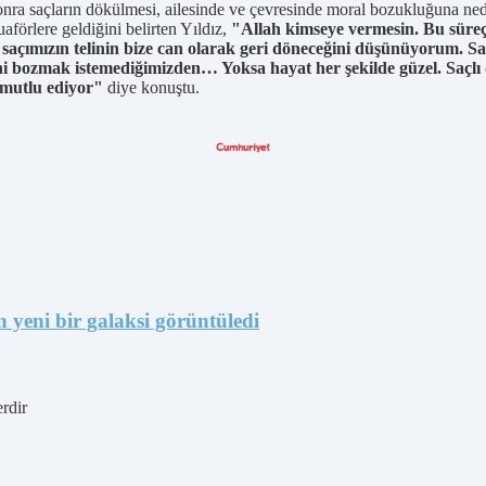
 sonra saçların dökülmesi, ailesinde ve çevresinde moral bozukluğuna n
förlere geldiğini belirten Yıldız,
"Allah kimseye vermesin. Bu süreçt
r saçımızın telinin bize can olarak geri döneceğini düşünüyorum. S
ni bozmak istemediğimizden… Yoksa hayat her şekilde güzel. Saçlı 
 mutlu ediyor"
diye konuştu.
yeni bir galaksi görüntüledi
erdir