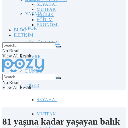
SEYAHAT
MUTFAK
YAŞAM
SAĞLIK
EĞİTİM
EKONOMİ
SPOR
BLOG
İLETİŞİM
KÜLTÜR/SANAT
No Result
View All Result
ÇEVRE
DÜNYA
No Result
DİĞER
View All Result
SEYAHAT
MUTFAK
81 yaşına kadar yaşayan balık