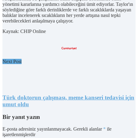
yönetimi kararlarına yardımcı olabileceğini ümit ediyorlar. Taylor'ın
söylediğine göre farklı derinliklerde ve farklı sıcaklıklarda yaşayan
balıklar incelenerek sıcaklıkların her yerde artışına nasıl tepki
verebilecekleri anlaşılmaya çalışıyor.
Kaynak: CHIP Online
Next Post
Türk doktorun çalışması, meme kanseri tedavisi için
umut oldu
Bir yanıt yazın
E-posta adresiniz yayınlanmayacak.
Gerekli alanlar
*
ile
işaretlenmişlerdir