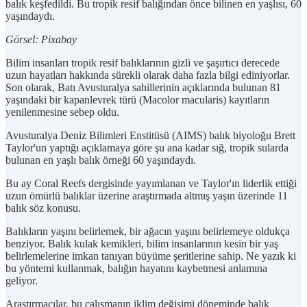
balık keşfedildi. Bu tropik resif balığından önce bilinen en yaşlısı, 60
yaşındaydı.
Görsel: Pixabay
Bilim insanları tropik resif balıklarının gizli ve şaşırtıcı derecede
uzun hayatları hakkında sürekli olarak daha fazla bilgi ediniyorlar.
Son olarak, Batı Avusturalya sahillerinin açıklarında bulunan 81
yaşındaki bir kapanlevrek türü (Macolor macularis) kayıtların
yenilenmesine sebep oldu.
Avusturalya Deniz Bilimleri Enstitüsü (AIMS) balık biyoloğu Brett
Taylor'un yaptığı açıklamaya göre şu ana kadar sığ, tropik sularda
bulunan en yaşlı balık örneği 60 yaşındaydı.
Bu ay Coral Reefs dergisinde yayımlanan ve Taylor'ın liderlik ettiği
uzun ömürlü balıklar üzerine araştırmada altmış yaşın üzerinde 11
balık söz konusu.
Balıkların yaşını belirlemek, bir ağacın yaşını belirlemeye oldukça
benziyor. Balık kulak kemikleri, bilim insanlarının kesin bir yaş
belirlemelerine imkan tanıyan büyüme şeritlerine sahip. Ne yazık ki
bu yöntemi kullanmak, balığın hayatını kaybetmesi anlamına
geliyor.
Araştırmacılar, bu çalışmanın iklim değişimi döneminde balık