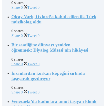
0 shares
Share
0
Tweet
0
Olcay Varlı, Oxford’a kabul edilen ilk Türk
müzikolog oldu
0 shares
Share
0
Tweet
0
Bir saatliğine dünyayı yeniden
öğrenmek: Diyalog Müzesi’nin hikâyesi
0 shares
Share
0
Tweet
0
İnsanlardan korkan köpeğini sırtında
taşıyarak gezdiriyor
0 shares
Share
0
Tweet
0
Venezuela’da kadınlara umut taşıyan klinik