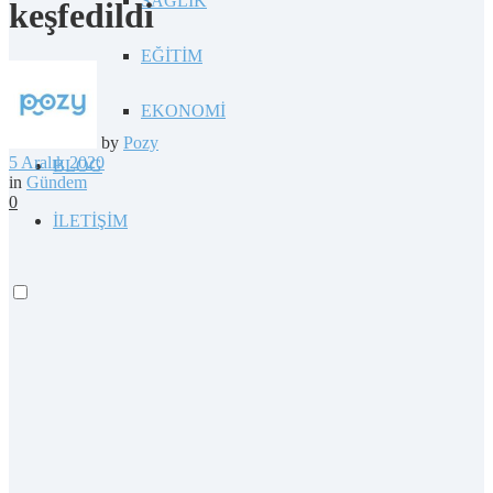
SAĞLIK
keşfedildi
EĞİTİM
EKONOMİ
by
Pozy
5 Aralık 2020
BLOG
in
Gündem
0
İLETİŞİM