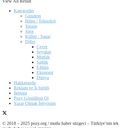
View All Result
Kategoriler
Gündem
Bilim / Teknoloji
Yaşam
Spor
Kültür / Sanat
Diğer
Çevre
Seyahat
Mutfak
Sağlık
Eğitim
Ekonomi
Dünya
Hakkımızda
Reklam ve İş birliği
İletişim
Pozy Gönüllüsü Ol
Yazar Olmak İstiyorum
© 2018 – 2025 pozy.org / mutlu haber süzgeci – Türkiye’nin tek