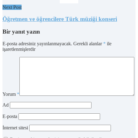
Next Post
Öğretmen ve öğrencilere Türk müziği konseri
Bir yanıt yazın
E-posta adresiniz yayınlanmayacak.
Gerekli alanlar
*
ile
işaretlenmişlerdir
Yorum
*
Ad
E-posta
İnternet sitesi