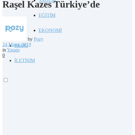
SAĞLIK
Raşel Kazes Türkiye’de
EĞİTİM
EKONOMİ
by
Pozy
24 Mayıs 2019
BLOG
in
Yaşam
0
İLETİŞİM