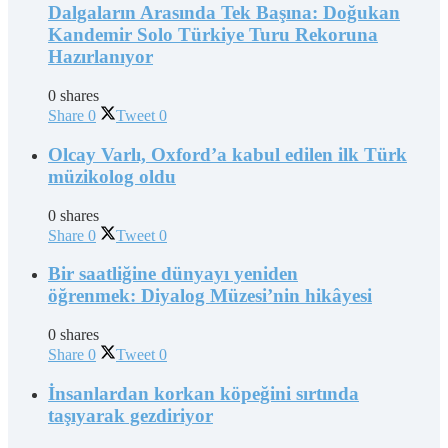
Dalgaların Arasında Tek Başına: Doğukan
Kandemir Solo Türkiye Turu Rekoruna
Hazırlanıyor
0 shares
Share
0
Tweet
0
Olcay Varlı, Oxford’a kabul edilen ilk Türk
müzikolog oldu
0 shares
Share
0
Tweet
0
Bir saatliğine dünyayı yeniden
öğrenmek: Diyalog Müzesi’nin hikâyesi
0 shares
Share
0
Tweet
0
İnsanlardan korkan köpeğini sırtında
taşıyarak gezdiriyor