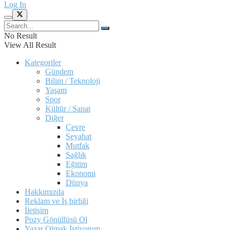
Log In
No Result
View All Result
Kategoriler
Gündem
Bilim / Teknoloji
Yaşam
Spor
Kültür / Sanat
Diğer
Çevre
Seyahat
Mutfak
Sağlık
Eğitim
Ekonomi
Dünya
Hakkımızda
Reklam ve İş birliği
İletişim
Pozy Gönüllüsü Ol
Yazar Olmak İstiyorum