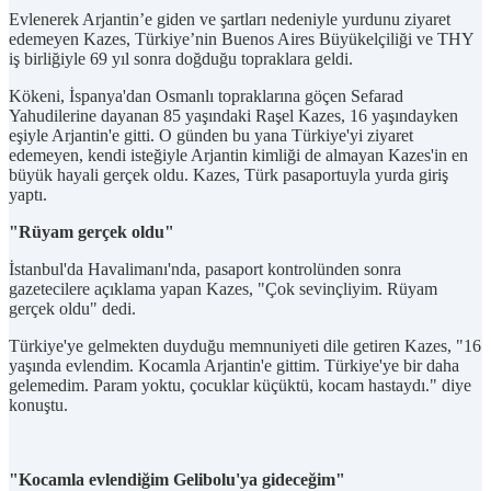
Evlenerek Arjantin’e giden ve şartları nedeniyle yurdunu ziyaret
edemeyen Kazes, Türkiye’nin Buenos Aires Büyükelçiliği ve THY
iş birliğiyle 69 yıl sonra doğduğu topraklara geldi.
Kökeni, İspanya'dan Osmanlı topraklarına göçen Sefarad
Yahudilerine dayanan 85 yaşındaki Raşel Kazes, 16 yaşındayken
eşiyle Arjantin'e gitti. O günden bu yana Türkiye'yi ziyaret
edemeyen, kendi isteğiyle Arjantin kimliği de almayan Kazes'in en
büyük hayali gerçek oldu. Kazes, Türk pasaportuyla yurda giriş
yaptı.
"Rüyam gerçek oldu"
İstanbul'da Havalimanı'nda, pasaport kontrolünden sonra
gazetecilere açıklama yapan Kazes, "Çok sevinçliyim. Rüyam
gerçek oldu" dedi.
Türkiye'ye gelmekten duyduğu memnuniyeti dile getiren Kazes, "16
yaşında evlendim. Kocamla Arjantin'e gittim. Türkiye'ye bir daha
gelemedim. Param yoktu, çocuklar küçüktü, kocam hastaydı." diye
konuştu.
"Kocamla evlendiğim Gelibolu'ya gideceğim"