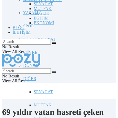
SEYAHAT
MUTFAK
YAŞAM
SAĞLIK
EĞİTİM
EKONOMİ
SPOR
BLOG
İLETİŞİM
KÜLTÜR/SANAT
No Result
View All Result
ÇEVRE
DÜNYA
No Result
DİĞER
View All Result
SEYAHAT
MUTFAK
69 yıldır vatan hasreti çeken