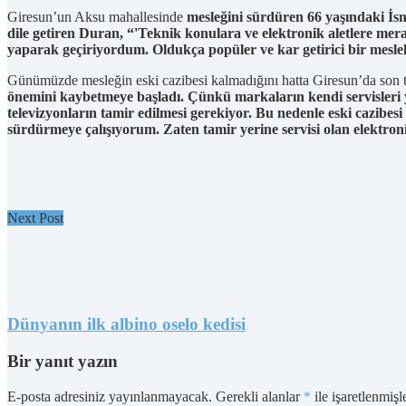
Giresun’un Aksu mahallesinde
mesleğini sürdüren 66 yaşındaki İsm
dile getiren Duran, “'Teknik konulara ve elektronik aletlere me
yaparak geçiriyordum. Oldukça popüler ve kar getirici bir mesl
Günümüzde mesleğin eski cazibesi kalmadığını hatta Giresun’da son te
önemini kaybetmeye başladı. Çünkü markaların kendi servisleri ya
televizyonların tamir edilmesi gerekiyor. Bu nedenle eski cazibesi
sürdürmeye çalışıyorum. Zaten tamir yerine servisi olan elektron
Next Post
Dünyanın ilk albino oselo kedisi
Bir yanıt yazın
E-posta adresiniz yayınlanmayacak.
Gerekli alanlar
*
ile işaretlenmişl