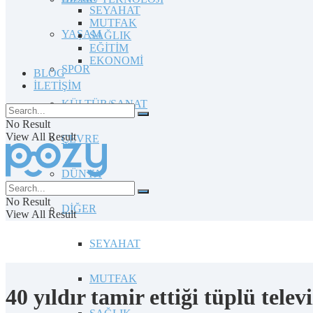
SEYAHAT
MUTFAK
YAŞAM
SAĞLIK
EĞİTİM
EKONOMİ
SPOR
BLOG
İLETİŞİM
KÜLTÜR/SANAT
No Result
View All Result
ÇEVRE
DÜNYA
No Result
DİĞER
View All Result
SEYAHAT
MUTFAK
40 yıldır tamir ettiği tüplü tele