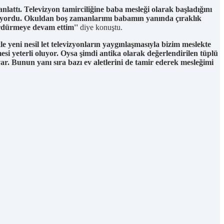
attı. Televizyon tamirciliğine baba mesleği olarak başladığını
çekiyordu. Okuldan boş zamanlarımı babamın yanında çıraklık
ürdürmeye devam ettim''
diye konuştu.
le yeni nesil let televizyonların yaygınlaşmasıyla bizim meslekte
i yeterli oluyor. Oysa şimdi antika olarak değerlendirilen tüplü
var. Bunun yanı sıra bazı ev aletlerini de tamir ederek mesleğimi