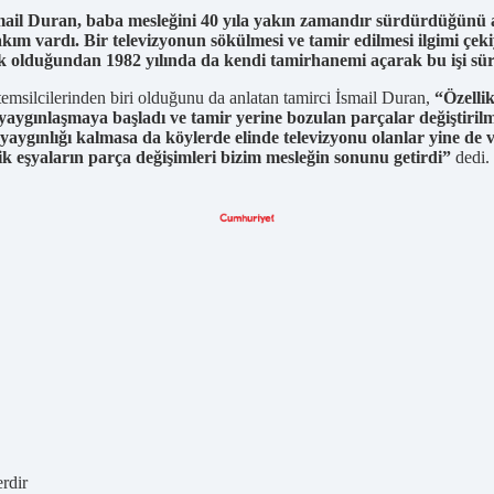
ail Duran, baba mesleğini 40 yıla yakın zamandır sürdürdüğünü anl
rakım vardı. Bir televizyonun sökülmesi ve tamir edilmesi ilgimi 
ek olduğundan 1982 yılında da kendi tamirhanemi açarak bu işi s
msilcilerinden biri olduğunu da anlatan tamirci İsmail Duran,
“Özellik
ygınlaşmaya başladı ve tamir yerine bozulan parçalar değiştirilmes
 yaygınlığı kalmasa da köylerde elinde televizyonu olanlar yine de 
ik eşyaların parça değişimleri bizim mesleğin sonunu getirdi”
dedi.
erdir